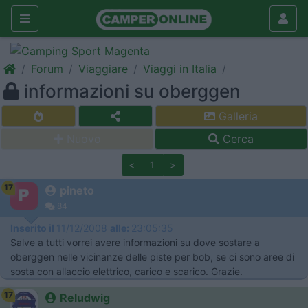
Forum
Viaggiare
Viaggi in Italia
informazioni su oberggen
Galleria
Nuovo
Cerca
<
1
>
17
pineto
84
Inserito il
11/12/2008
alle:
23:05:35
Salve a tutti vorrei avere informazioni su dove sostare a
oberggen nelle vicinanze delle piste per bob, se ci sono aree di
sosta con allaccio elettrico, carico e scarico. Grazie.
17
Reludwig