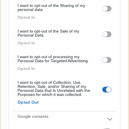
services and may gather and store information including but
qualche altra notizia Ciao Stefano
I want to opt-out of the Sharing of my
not limited to your visit or usage behaviour. You may click to
personal data.
18
Leona
grant or deny consent to Google and its third-party tags to
Opted In
use your data for below specified purposes in below Google
2271
consent section.
Inserito il
12/12/2008
alle:
23:31:13
I want to opt-out of the Sale of my
PIste molto belle , tecniche e divertenti. Bella la pista da slittino
Personal Data.
, arriva presto senno' e' un macello !!
Opted In
22
Vonturm
1482
I want to opt-out of processing my
Personal Data for Targeted Advertising.
Inserito il
13/12/2008
alle:
09:07:35
Opted In
Sotto la stazione a valle degli impianti c'è il parcheggio più
grande. Altri piccoli parcheggi più avanti. Zero servizi per
I want to opt-out of Collection, Use,
camperisti però, il paese praticamente non esiste, solo piste da
Retention, Sale, and/or Sharing of my
sci!!! Per la sosta notturna meglio arrivare la sera perchè
Personal Data that Is Unrelated with the
Purposes for which it was collected.
sempre affollato. c'è un sacco di neve, buone sciate !!!
Opted Out
PROMO
fino al 27/08/26
Google consents