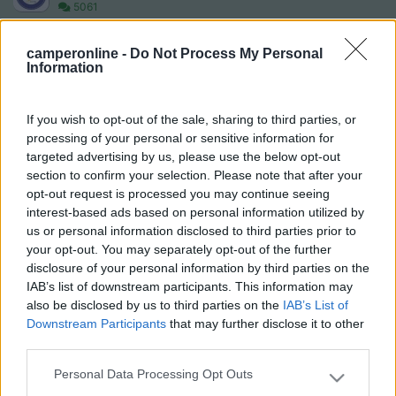
5061
Inserito il
12/12/2008
alle:
08:55:47
camperonline -
Do Not Process My Personal
ciao, mi interesserebbe sapere anche a me delle informazioni,
Information
poichè ci sono stato a sciare ma ho sostato nell'altro versante di
Pampeago e passando con gli sci ho visto che il paese è carino,
e anche le piste niente male, solo che per la sosta vorrei sapere
If you wish to opt-out of the sale, sharing to third parties, or
anche io, e speriamo che qualcuno si faccia avanti
processing of your personal or sensitive information for
21
gallo.2004
targeted advertising by us, please use the below opt-out
section to confirm your selection. Please note that after your
42
opt-out request is processed you may continue seeing
Inserito il
12/12/2008
alle:
22:41:09
interest-based ads based on personal information utilized by
se la memoria non mi inganna (dovrebbe essere la stazione
us or personal information disclosed to third parties prior to
sciistica con la tenda indiana alla partenza)l'anno scorso ho
your opt-out. You may separately opt-out of the further
fatto una sosta a obereggen per una notte in un piazzale subito
disclosure of your personal information by third parties on the
a ridosso della partenza degli impianti (anche serali in alcuni
IAB’s list of downstream participants. This information may
giorni della settimana) arrivando a obereggen vedi la tenda
also be disclosed by us to third parties on the
IAB’s List of
indiana(non puoi non vederla) prosegui aventi due o trecento
Downstream Participants
that may further disclose it to other
metri e trovi un parcheggio a dx e uno a sn dove sostare.
third parties.
Niente di straordinario, nessun servizio ma abbastanza
tranquillo e vicino alla partenza della seggiovia e della pista
Personal Data Processing Opt Outs
Please note that this website/app uses one or more Google
bob. Fai una ricerca nei post del forum, dovresti trovare