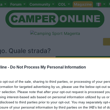
ta
Forum
Community
COL
Magazine
go. Quale strada?
ine -
Do Not Process My Personal Information
Meccanica
Cellula
Accessori
Eventi
Leggi
Comportamenti
D
Attivi
to opt-out of the sale, sharing to third parties, or processing of your per
<
1
>
formation for targeted advertising by us, please use the below opt-out s
r selection. Please note that after your opt-out request is processed y
eing interest-based ads based on personal information utilized by us or
disclosed to third parties prior to your opt-out. You may separately opt-
losure of your personal information by third parties on the IAB’s list of