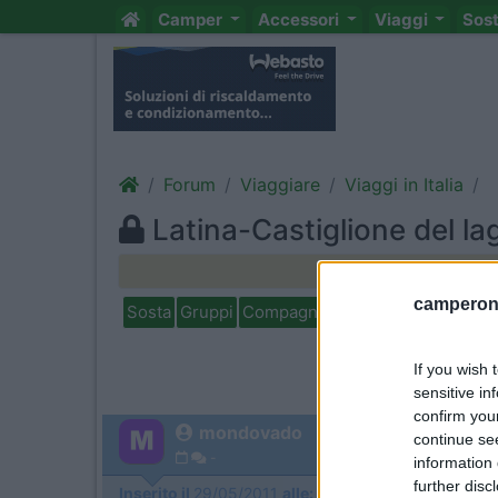
Camper
Accessori
Viaggi
Sos
Forum
Viaggiare
Viaggi in Italia
Latina-Castiglione del la
Nuovo
camperonl
Sosta
Gruppi
Compagni
Italia
Estero
Marchi
If you wish 
sensitive in
confirm you
mondovado
continue se
-
information 
further disc
Inserito il
29/05/2011
alle:
10:16:52