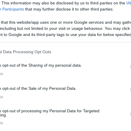
. This information may also be disclosed by us to third parties on the
IA
 lago. Quale è la strada migliore senza prendere l'autostrada? Con aff
Participants
that may further disclose it to other third parties.
 that this website/app uses one or more Google services and may gath
including but not limited to your visit or usage behaviour. You may click 
 to Google and its third-party tags to use your data for below specifi
 in data 29/05/2011 10:16:52 (
Visualizza messaggio in nuova finestr
ogle consent section.
Pontina fino al GRA, salire in direzione Ovest seguendo le indicazioni
l Data Processing Opt Outs
a Cassia Veientana (o Cassia Bis), ovvero l'uscita successiva a quella 
 Orte, prendendo poi la E-45 per Perugia, dove troverai le indicazion
o opt-out of the Sharing of my personal data.
Cassia verso Montefiascone e poi per Orvieto fino ad arrivare nei press
 e potrebbe allungare i tempi di arrivo. In ogni caso eviterai le auto
In
o opt-out of the Sale of my Personal Data.
In
to opt-out of processing my Personal Data for Targeted
ing.
<
1
>
In
Meccanica
Cellula
Accessori
Eventi
Leggi
Comportamenti
D