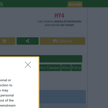
Accedi
Galleria
Cerca
isabili
In camper per
Altro Camper
Altro
Extra
sonal or
ection to
ou may
 personal
out of the
 downstream