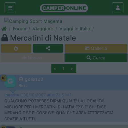
Forum
Viaggiare
Viaggi in Italia
Mercatini di Natale
Galleria
Nuovo
Cerca
<
1
>
18
golia123
13
Inserito il
08/10/2007
alle:
22:51:41
QUALCUNO POTREBBE DIRMI QUAL'E' LA LOCALITA'
MIGLIORE PER I MERCATINI DI NATALE? C'E' CHI DICE
MERANO E SE E' COSI' C'E' QUALCHE AREA ATTREZZATA?
GRAZIE A TUTTI.