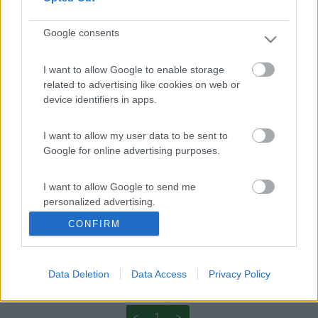
Inserito il
09/10/2007
alle:
21:44:33
Quoto ecoesse, vai in Austria o in Germania.......posti
Google consents
stupendi........Di mercatini magari te ne fai giusto uno e troverai
il mondo ma dopo prosegui per l'Autria, magari il castello di
I want to allow Google to enable storage
Fussen io sono stato a Garmish, prendi il treno a cremaliera che
related to advertising like cookies on web or
ti porta in cima è stupenfatasmagorico[:D] (occhio che non è
device identifiers in apps.
economico, ma ne vale la pena).[;)]
PROMO
fino al 12/08/26
I want to allow my user data to be sent to
Google for online advertising purposes.
I want to allow Google to send me
personalized advertising.
Area Sosta Camper Orobie
CONFIRM
Ardesio
(BG)
I want to allow Google to enable storage
Estate in cineteca
related to analytics like cookies on web or
device identifiers in apps.
Data Deletion
Data Access
Privacy Policy
I want to allow Google to enable storage
<
1
>