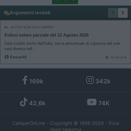
related to functionality of the website or app.
Argomenti recenti
I want to allow Google to enable storage
related to personalization.
ALTRO NON SUI CAMPER
Eclissi solare parziale del 12 Agosto 2026
I want to allow Google to enable storage
related to security, including authentication
Sarà visibile anche dall'Italia, ma la percentuale di copertura del sole
functionality and fraud prevention, and other
sarà diversa nell...
user protection.
Emme48
44 minuti fa
169k
342k
42,6k
74K
CamperOnLine - Copyright © 1998-2026 - P.Iva
06953990014