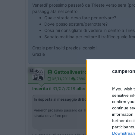
Venerdi’ prossimo passerò da Trieste verso sera (pr
passeggiata nel centro:
Quale strada devo fare per arrivare?
Dove posso sostare/pernottare?
Cosa mi consigliate di vedere in centro a Tries
Sabato mattina per evitare il traffico quale fr
Grazie per i soliti preziosi consigli.
Grazie
14
camperonl
Gattosilvestro
05/11/2011
7886
Inserito il
31/07/2018
alle:
13:18:27
If you wish 
sensitive in
In risposta al messaggio di
Bondi77
del
31/07/2018
alle
08
confirm you
continue se
Venerdi’ prossimo passerò da Trieste verso sera (provenendo
information 
strada devo fare per
further disc
participants
Downstream 