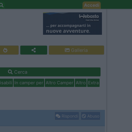
Accedi
Galleria
Cerca
isabili
In camper per
Altro Camper
Altro
Extra
Rispondi
Abuso