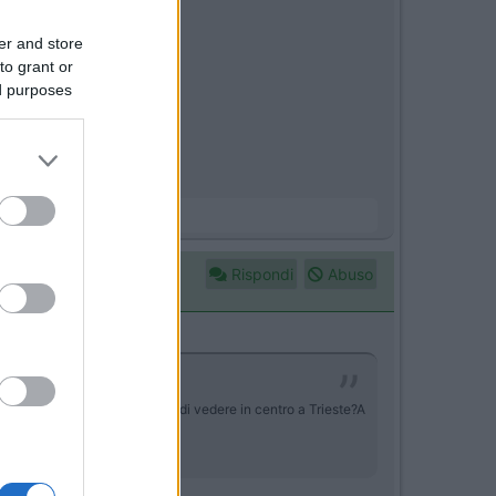
er and store
to grant or
ed purposes
llemila suggerimenti.
Rispondi
Abuso
nottare? Cosa mi consigliate di vedere in centro a Trieste?A