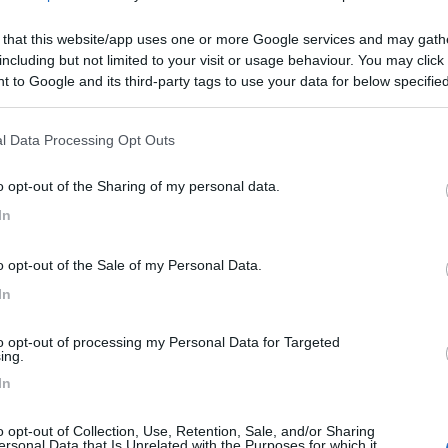
 costiera a picco sul mare.
 that this website/app uses one or more Google services and may gath
including but not limited to your visit or usage behaviour. You may click 
 to Google and its third-party tags to use your data for below specifi
este?
ogle consent section.
to Cerca digitando "Trieste" (anche tra gli archiviati) e troverai mi
l Data Processing Opt Outs
i quindi non c'è nessuna coda o traffico.
o opt-out of the Sharing of my personal data.
In
o opt-out of the Sale of my Personal Data.
In
lle
13:18:27
to opt-out of processing my Personal Data for Targeted
ing.
percorrere la panoramica strada costiera a picco sul mare. Dove posso sostare/per
In
...
o opt-out of Collection, Use, Retention, Sale, and/or Sharing
ersonal Data that Is Unrelated with the Purposes for which it