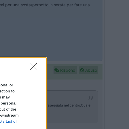
mi per una sosta/pernotto in serata per fare una
Rispondi
Abuso
sonal or
ection to
ou may
 personal
notto in serata per fare una passeggiata nel centro:Quale
out of the
 downstream
B’s List of