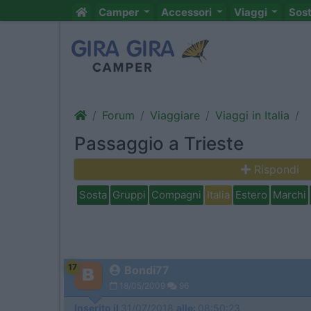
Camper
Accessori
Viaggi
Sos
Forum
Viaggiare
Viaggi in Italia
Passaggio a Trieste
Rispondi
Sosta
Gruppi
Compagni
Italia
Estero
Marchi
17
Bondi77
18/05/2009
96
Inserito il
31/07/2018
alle:
08:50:23