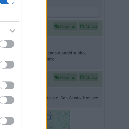
to
Rispondi
Abuso
che, senza bollino, se ti beccano e paghi subito,
strada sull’altipiano carsico.
Rispondi
Abuso
consiglio di visitare il Castello di San Giusto, il museo