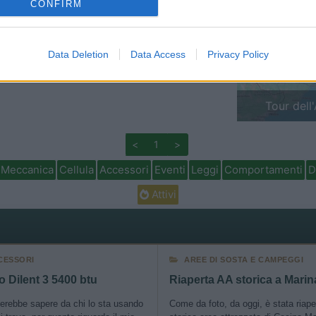
CONFIRM
o allow Google to enable storage related to personalization.
Previous
Data Deletion
Data Access
Privacy Policy
o allow Google to enable storage related to security, including
cation functionality and fraud prevention, and other user protection.
Tour dell
<
1
>
Meccanica
Cellula
Accessori
Eventi
Leggi
Comportamenti
D
Attivi
CESSORI
AREE DI SOSTA E CAMPEGGI
o Dilent 3 5400 btu
erebbe sapere da chi lo sta usando
Come da foto, da oggi, è stata riape