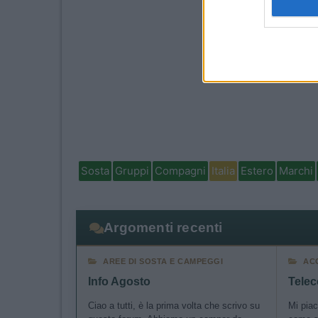
I want t
I want t
authenti
Sosta
Gruppi
Compagni
Italia
Estero
Marchi
Argomenti recenti
AREE DI SOSTA E CAMPEGGI
AC
Info Agosto
Telec
Ciao a tutti, è la prima volta che scrivo su
Mi piac