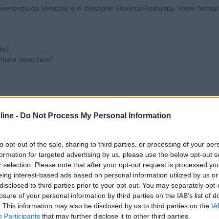
ovenendo da Venezia) e in direzione Slovenia/Postumia. Vorrei fermar
te?
ontiera devo fare?
ine -
Do Not Process My Personal Information
to opt-out of the sale, sharing to third parties, or processing of your per
formation for targeted advertising by us, please use the below opt-out s
:50:23
r selection. Please note that after your opt-out request is processed y
eing interest-based ads based on personal information utilized by us or
 da Venezia) e in direzione Slovenia/Postumia. Vorrei fermarmi per una sosta/per
disclosed to third parties prior to your opt-out. You may separately opt-
losure of your personal information by third parties on the IAB’s list of
...
. This information may also be disclosed by us to third parties on the
IA
Participants
that may further disclose it to other third parties.