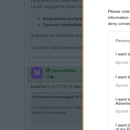
Le strade di accesso alla città sono 3.
La più suggestiva è percorrere la panoramica strada
Please note
information 
Dove posso sostare/pernottare?
deny consent
Cosa mi consigliate di vedere in centro a Tri
in below Go
A queste tue domande prova prima a cercare con il tas
Persona
Il confine Italia/Slovenia non è più presidiato da ann
I want t
Keep calm e buon camper Corrado
Opted 
morodirho
I want t
-
Opted 
Inserito il
31/07/2018
alle:
13:47:37
In risposta al messaggio di
Gattosilvestro
del
31/07/2018
a
I want 
Advertis
Le strade di accesso alla città sono 3. La più suggestiva è 
Opted 
queste tue domande
I want t
of my P