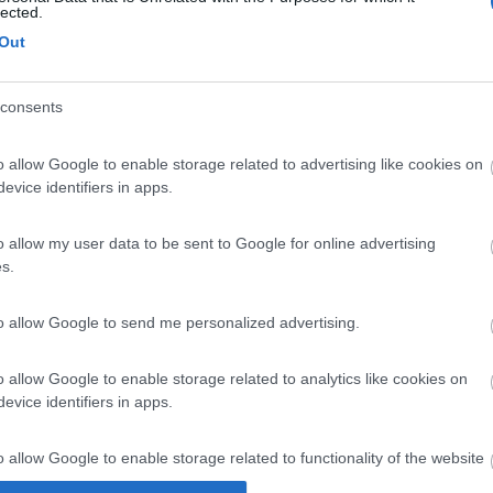
 c'è una zona dove è in funzione il limite 50 km ora, molto controlla
lected.
Out
consents
o allow Google to enable storage related to advertising like cookies on
to ciò che ti serve.
evice identifiers in apps.
zione, subito dopo il valico di frontiera esci o ti ritrovi in autostrada 
a una quarantina di chilometri da Villa Opicina percorrendo una dolce 
o allow my user data to be sent to Google for online advertising
est; fossi in te uscirei dall’autostrada prima della barriera del Lisert!
s.
to allow Google to send me personalized advertising.
na sosta al Castello di Miramare e al suo parco! In centro città invece ti 
o allow Google to enable storage related to analytics like cookies on
evice identifiers in apps.
o allow Google to enable storage related to functionality of the website