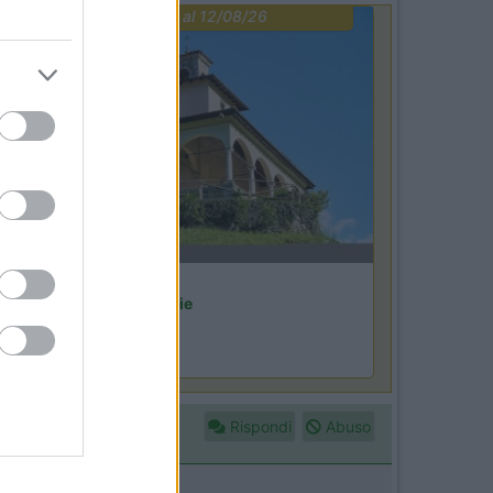
PROMO
fino al 12/08/26
Lombardia
Area Sosta Camper Orobie
Ardesio
(BG)
iscopri Ardesio
Rispondi
Abuso