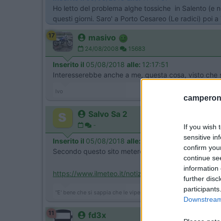
Ho letto del problema alghe tossiche in Salento (e no
questi giorni. Saro' a Porto Cesareo (Le radici) poi a 
17
masivo
24/08/2008
15683
Inserito il
05/08/2018
alle:
12:17:51
Interesserebbe anche a me, questa cosa, visto che sa
Ivo
camperonl
Salvo Sa 2
-
If you wish 
sensitive in
Inserito il
05/08/2018
alle:
12:59:02
confirm you
Secondo questo sito metereologico del 21 Luglio il f
continue se
information 
https://www.ilmeteo.it/notizie/...
further disc
participants
"E' bene che si sappia che le vipere non sono immuni dal veleno
Downstream 
11
fd3x