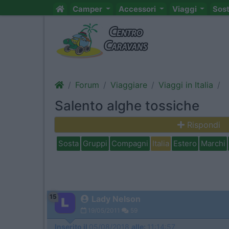
Camper
Accessori
Viaggi
Sos
Forum
Viaggiare
Viaggi in Italia
Salento alghe tossiche
Rispondi
Sosta
Gruppi
Compagni
Italia
Estero
Marchi
15
Lady Nelson
19/05/2011
59
Inserito il
05/08/2018
alle:
11:14:57