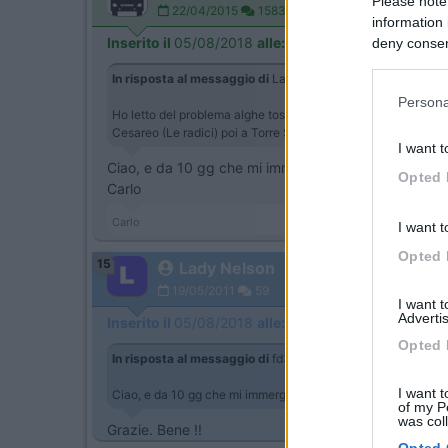
Please note
22/04/2015
1583
information 
Inserito il
05/08/2018
alle:
14:46:04
deny consent
in below Go
In risposta al messaggio di
Lady Nelson
del
05/08/2018
al
Persona
Ho letto del problema alghe tossiche in Salento (e non solo li
Cesareo (Le radici) poi a Torre S. Andrea (i Faraglioni )e a Gal
I want t
Ciao, e da 10 gg che mi immergo nelle acque compre
Opted 
Carlo
Carlo
I want t
Opted 
15
Lady Nelson
19/05/2011
59
I want 
Advertis
Inserito il
05/08/2018
alle:
17:08:36
Opted 
In risposta al messaggio di
fd3x
del
05/08/2018
alle
14:46
I want t
Ciao, e da 10 gg che mi immergo nelle acque comprese tra R
of my P
was col
Grazie. Bene !!
Opted 