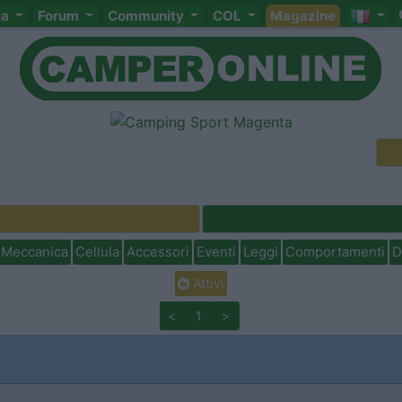
ta
Forum
Community
COL
Magazine
Meccanica
Cellula
Accessori
Eventi
Leggi
Comportamenti
D
Attivi
<
1
>