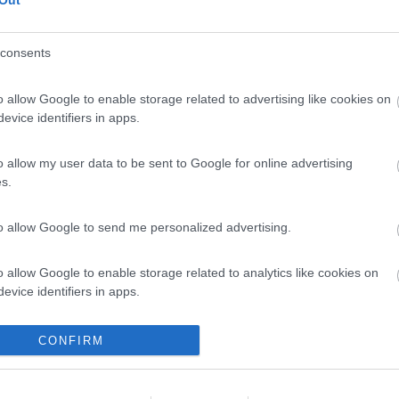
PROMO
fino al 02/11/26
consents
o allow Google to enable storage related to advertising like cookies on
evice identifiers in apps.
o allow my user data to be sent to Google for online advertising
s.
Trentino Alto Adige
to allow Google to send me personalized advertising.
Family Wellness Resort Vidor
Pozza di Fassa
(TN)
o allow Google to enable storage related to analytics like cookies on
Happy & Active Camping - Short Stay
R
evice identifiers in apps.
o allow Google to enable storage related to functionality of the website
CONFIRM