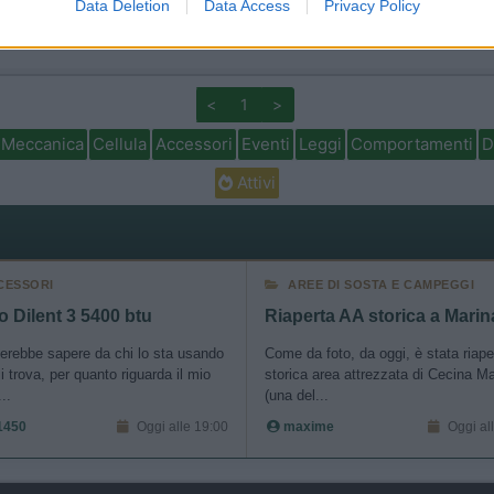
o allow Google to enable storage related to personalization.
Data Deletion
Data Access
Privacy Policy
o allow Google to enable storage related to security, including
cation functionality and fraud prevention, and other user protection.
<
1
>
Meccanica
Cellula
Accessori
Eventi
Leggi
Comportamenti
D
Attivi
CESSORI
AREE DI SOSTA E CAMPEGGI
o Dilent 3 5400 btu
erebbe sapere da chi lo sta usando
Come da foto, da oggi, è stata riape
 trova, per quanto riguarda il mio
storica area attrezzata di Cecina M
..
(una del...
1450
Oggi alle 19:00
maxime
Oggi al