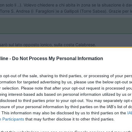
n solo li ..). Volevo chiedere a chi abita in zona se la situazione è 
Torre S. Andrea (i Faraglioni )e a Gallipoli (Torre Sabea). Grazie per le
rò sul lato opposto ionico, sulla costa Calabrese.
ine -
Do Not Process My Personal Information
to opt-out of the sale, sharing to third parties, or processing of your per
formation for targeted advertising by us, please use the below opt-out s
r selection. Please note that after your opt-out request is processed y
enomeno interessa principalmente l'Adriatico e non parla della parte d
eing interest-based ads based on personal information utilized by us or
disclosed to third parties prior to your opt-out. You may separately opt-
losure of your personal information by third parties on the IAB’s list of
. This information may also be disclosed by us to third parties on the
IA
 che producono"
Participants
that may further disclose it to other third parties.