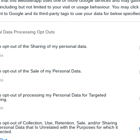
 that this website/app uses one or more Google services and may gath
including but not limited to your visit or usage behaviour. You may click 
 to Google and its third-party tags to use your data for below specifi
ogle consent section.
le
11:14:57
l Data Processing Opt Outs
 ..). Volevo chiedere a chi abita in zona se la situazione è davvero cosi preoccup
lipoli (Torre Sabea). Grazie per le info.
o opt-out of the Sharing of my personal data.
se tra Roca e Otranto incluse quelle di Torre san Andrea e alghe no
In
o opt-out of the Sale of my Personal Data.
In
to opt-out of processing my Personal Data for Targeted
ing.
In
:04
o opt-out of Collection, Use, Retention, Sale, and/or Sharing
oca e Otranto incluse quelle di Torre san Andrea e alghe non se ne vedono. Carl
ersonal Data that Is Unrelated with the Purposes for which it
lected.
Out