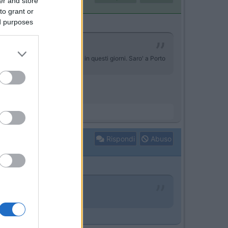
er and store
to grant or
ed purposes
ante come appare sui giornali in questi giorni. Saro' a Porto
n se ne vedono.
Rispondi
Abuso
o