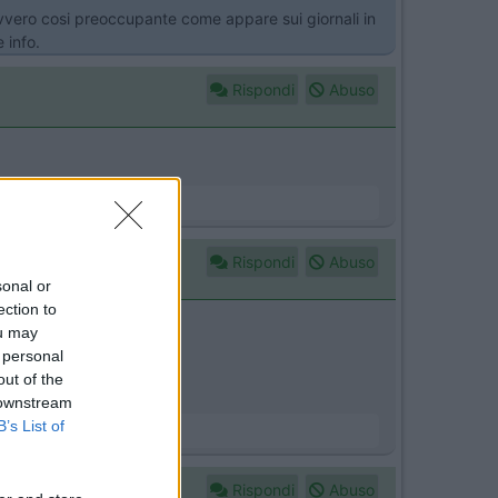
davvero cosi preoccupante come appare sui giornali in
 info.
Rispondi
Abuso
Rispondi
Abuso
sonal or
ection to
ou may
el Golfo di Taranto.
 personal
out of the
 downstream
B’s List of
Rispondi
Abuso