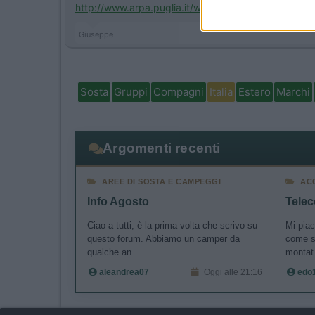
I want t
http://www.arpa.puglia.it/web/g...
Giuseppe
I want t
authenti
Sosta
Gruppi
Compagni
Italia
Estero
Marchi
Argomenti recenti
AREE DI SOSTA E CAMPEGGI
AC
Info Agosto
Telec
Ciao a tutti, è la prima volta che scrivo su
Mi piac
questo forum. Abbiamo un camper da
come si
qualche an...
montat.
aleandrea07
Oggi alle 21:16
edo