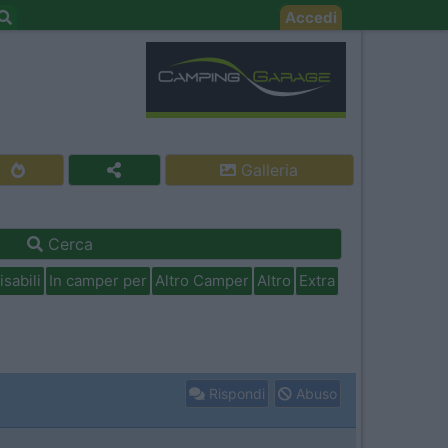
Accedi
Galleria
Cerca
isabili
In camper per
Altro Camper
Altro
Extra
Rispondi
Abuso