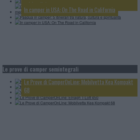
spiritualità
In camper in USA: On The Road in California
Knaus L!ve Wave 650 MEG Black Selection: tutto in
4 minuti
Le prove di camper semintegrali
MobilvettaKea Kompakt 68, scopriamolo in 4 minuti
Video CamperOnTest: Atlantis Carbon 695
Le Prove di CamperOnLine: Mobilvetta Kea Kompakt
Le Prove di CamperOnLine: Elnagh T-Loft 450
68