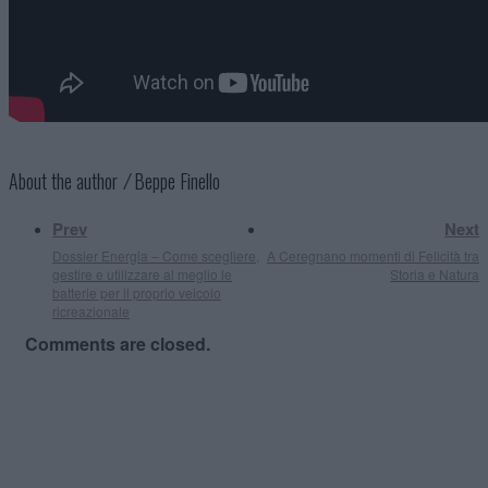
About the author ⁄
Beppe Finello
Prev
Next
Dossier Energia – Come scegliere,
A Ceregnano momenti di Felicità tra
gestire e utilizzare al meglio le
Storia e Natura
batterie per il proprio veicolo
ricreazionale
Comments are closed.