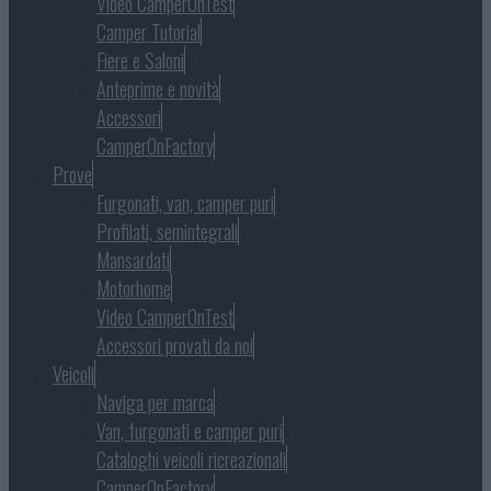
Video CamperOnTest
Camper Tutorial
Fiere e Saloni
Anteprime e novità
Accessori
CamperOnFactory
Prove
Furgonati, van, camper puri
Profilati, semintegrali
Mansardati
Motorhome
Video CamperOnTest
Accessori provati da noi
Veicoli
Naviga per marca
Van, furgonati e camper puri
Cataloghi veicoli ricreazionali
CamperOnFactory