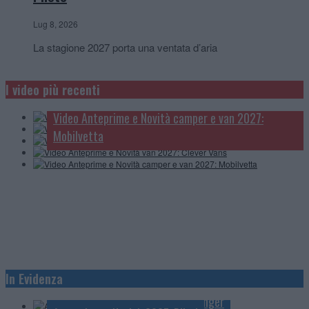
Lug 8, 2026
La stagione 2027 porta una ventata d’aria
Video Anteprime e Novità camper e van 2027:
McLouis
I video più recenti
Video Anteprime e novità camper, van e caravan:
Video Anteprime e Novità camper 2027: Carthago
Knaus
Video Anteprime e Novità camper e van 2027:
Video Anteprime e Novità van 2027: Clever Vans
Mobilvetta
Anteprime e Novità 2027: Knaus
In Evidenza
Anteprime e Novità 2027: Mobilvetta
Anteprime e Novità 2027: Challenger