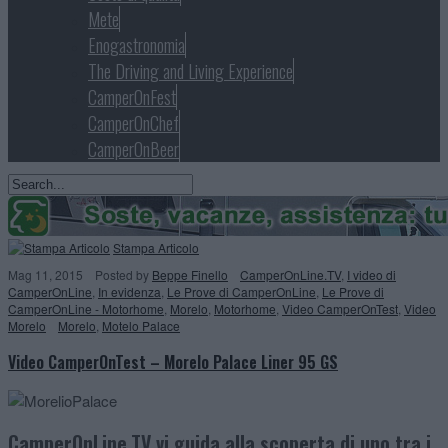
Mete
Enogastronomia
The Driving and Living Experience
CamperOnFest
CamperOnChef
CamperOnBeer
Stampa Articolo
Mag 11, 2015
Posted
by
Beppe Finello
CamperOnLine.TV
,
I video di
CamperOnLine
,
In evidenza
,
Le Prove di CamperOnLine
,
Le Prove di
CamperOnLine - Motorhome
,
Morelo
,
Motorhome
,
Video CamperOnTest
,
Video
Morelo
Morelo
,
Motelo Palace
Video CamperOnTest – Morelo Palace Liner 95 GS
CamperOnLine.TV vi guida alla scoperta di uno tra i