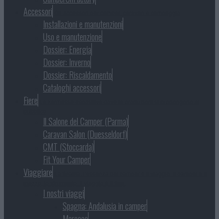
Accessori
Gli accessori per camper, caravan e campeggio
Installazioni e manutenzioni
Uso e manutenzione
Dossier: Energia
Dossier: Inverno
Dossier: Riscaldamento
Cataloghi accessori
Fiere
Le kermesse espositive dove le produzioni si propongono al
pubblico
Il Salone del Camper (Parma)
Caravan Salon (Duesseldorf)
CMT (Stoccarda)
Fit Your Camper
Viaggiare
La finalità, l’essenza del camper è il viaggio. Il camper è il
mezzo, lo strumento. Il viaggio è il fine.
I nostri viaggi
Spagna: Andalusia in camper
Marocco