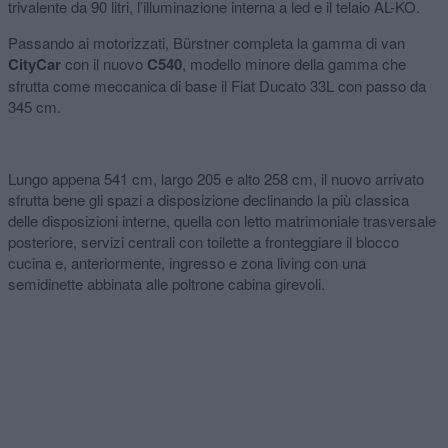
trivalente da 90 litri, l’illuminazione interna a led e il telaio AL-KO.
Passando ai motorizzati, Bürstner completa la gamma di van
CityCar
con il nuovo
C540
, modello minore della gamma che
sfrutta come meccanica di base il Fiat Ducato 33L con passo da
345 cm.
Lungo appena 541 cm, largo 205 e alto 258 cm, il nuovo arrivato
sfrutta bene gli spazi a disposizione declinando la più classica
delle disposizioni interne, quella con letto matrimoniale trasversale
posteriore, servizi centrali con toilette a fronteggiare il blocco
cucina e, anteriormente, ingresso e zona living con una
semidinette abbinata alle poltrone cabina girevoli.