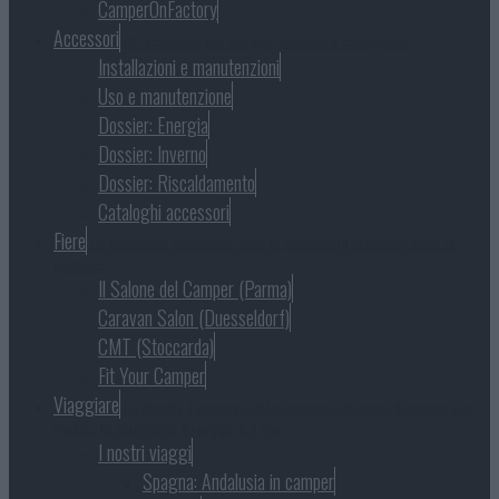
CamperOnFactory
Accessori
Gli accessori per camper, caravan e campeggio
Installazioni e manutenzioni
Uso e manutenzione
Dossier: Energia
Dossier: Inverno
Dossier: Riscaldamento
Cataloghi accessori
Fiere
Le kermesse espositive dove le produzioni si propongono al
pubblico
Il Salone del Camper (Parma)
Caravan Salon (Duesseldorf)
CMT (Stoccarda)
Fit Your Camper
Viaggiare
La finalità, l’essenza del camper è il viaggio. Il camper è il
mezzo, lo strumento. Il viaggio è il fine.
I nostri viaggi
Spagna: Andalusia in camper