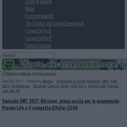
Soste di qualità
Mete
Enogastronomia
The Driving and Living Experience
CamperOnFest
CamperOnChef
CamperOnBeer
Stampa Articolo
Gen 28, 2017
Posted
by
Michel
Anteprime e novità
,
Bürstner
,
CMT
,
CMT
2017
,
In evidenza
Bürstner
,
CityCar C540
,
CMT 2017
,
Premio Life
,
Premio
Life 430 TS
Speciale CMT 2017: Bürstner, prima uscita per le economiche
Premio Life e il compatto CityCar C540