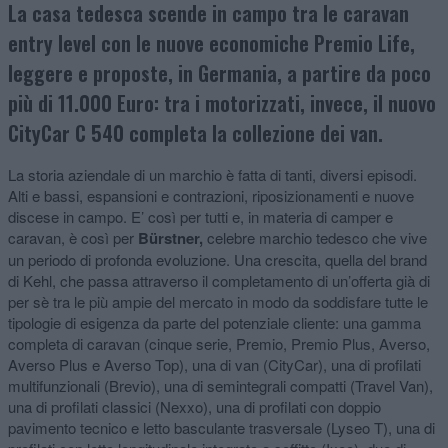
La casa tedesca scende in campo tra le caravan
entry level con le nuove economiche Premio Life,
leggere e proposte, in Germania, a partire da poco
più di 11.000 Euro: tra i motorizzati, invece, il nuovo
CityCar C 540 completa la collezione dei van.
La storia aziendale di un marchio è fatta di tanti, diversi episodi.
Alti e bassi, espansioni e contrazioni, riposizionamenti e nuove
discese in campo. E’ così per tutti e, in materia di camper e
caravan, è così per
Bürstner,
celebre marchio tedesco che vive
un periodo di profonda evoluzione. Una crescita, quella del brand
di Kehl, che passa attraverso il completamento di un’offerta già di
per sè tra le più ampie del mercato in modo da soddisfare tutte le
tipologie di esigenza da parte del potenziale cliente: una gamma
completa di caravan (cinque serie, Premio, Premio Plus, Averso,
Averso Plus e Averso Top), una di van (CityCar), una di profilati
multifunzionali (Brevio), una di semintegrali compatti (Travel Van),
una di profilati classici (Nexxo), una di profilati con doppio
pavimento tecnico e letto basculante trasversale (Lyseo T), una di