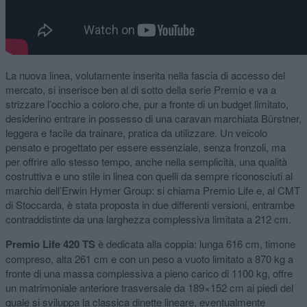
La nuova linea, volutamente inserita nella fascia di accesso del
mercato, si inserisce ben al di sotto della serie Premio e va a
strizzare l’occhio a coloro che, pur a fronte di un budget limitato,
desiderino entrare in possesso di una caravan marchiata Bürstner,
leggera e facile da trainare, pratica da utilizzare. Un veicolo
pensato e progettato per essere essenziale, senza fronzoli, ma
per offrire allo stesso tempo, anche nella semplicità, una qualità
costruttiva e uno stile in linea con quelli da sempre riconosciuti al
marchio dell’Erwin Hymer Group: si chiama Premio Life e, al CMT
di Stoccarda, è stata proposta in due differenti versioni, entrambe
contraddistinte da una larghezza complessiva limitata a 212 cm.
Premio Life 420 TS
è dedicata alla coppia: lunga 616 cm, timone
compreso, alta 261 cm e con un peso a vuoto limitato a 870 kg a
fronte di una massa complessiva a pieno carico di 1100 kg, offre
un matrimoniale anteriore trasversale da 189×152 cm ai piedi del
quale si sviluppa la classica dinette lineare, eventualmente