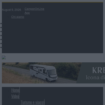
CamperOnLine
August 9, 2026
App
Chi siamo
Home
Video
Turismo e viaggi