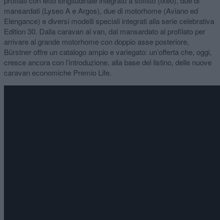
profilati con letto longitudinale integrato a soffitto (Ixeo), due di
mansardati (Lyseo A e Argos), due di motorhome (Aviano ed
Elengance) e diversi modelli speciali integrati alla serie celebrativa
Edition 30. Dalla caravan al van, dal mansardato al profilato per
arrivare al grande motorhome con doppio asse posteriore,
Bürstner offre un catalogo ampio e variegato: un’offerta che, oggi,
cresce ancora con l’introduzione, alla base del listino, delle nuove
caravan economiche Premio Life.