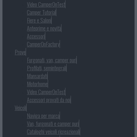
Video CamperOnTest
Camper Tutorial
Fiere e Saloni
Anteprime e novità
Accessori
CamperOnFactory
Prove
Furgonati, van, camper puri
Profilati, semintegrali
Mansardati
Motorhome
Video CamperOnTest
Accessori provati da noi
Veicoli
Naviga per marca
Van, furgonati e camper puri
Cataloghi veicoli ricreazionali