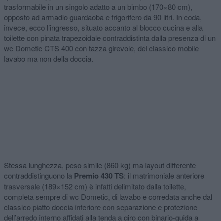
trasformabile in un singolo adatto a un bimbo (170×80 cm),
opposto ad armadio guardaoba e frigorifero da 90 litri. In coda,
invece, ecco l’ingresso, situato accanto al blocco cucina e alla
toilette con pinata trapezoidale contraddistinta dalla presenza di un
wc Dometic CTS 400 con tazza girevole, del classico mobile
lavabo ma non della doccia.
Stessa lunghezza, peso simile (860 kg) ma layout differente
contraddistinguono la
Premio 430 TS
: il matrimoniale anteriore
trasversale (189×152 cm) è infatti delimitato dalla toilette,
completa sempre di wc Dometic, di lavabo e corredata anche dal
classico piatto doccia inferiore con separazione e protezione
dell’arredo interno affidati alla tenda a giro con binario-guida a