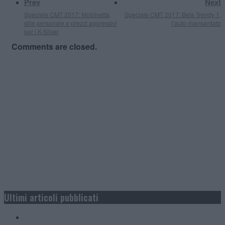
Prev
Next
Speciale CMT 2017: Mobilvetta,
Speciale CMT 2017: Bela Trendy 1,
stile personale e prezzi aggressivi
l’auto-mansardato
per i K-Silver
Comments are closed.
Ultimi articoli pubblicati