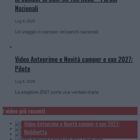
Nazionali
Lug 9, 2026
Un viaggio in camper nei parchi nazionali
Video Anteprime e Novità camper e van 2027:
Pilote
Lug 8, 2026
La stagione 2027 porta una ventata d’aria
Video Anteprime e Novità camper e van 2027:
McLouis
I video più recenti
Video Anteprime e novità camper, van e caravan:
Video Anteprime e Novità camper 2027: Carthago
Knaus
Video Anteprime e Novità camper e van 2027:
Video Anteprime e Novità van 2027: Clever Vans
Mobilvetta