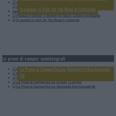
isole e villaggi mediterranei
spiritualità
In camper in USA: On The Road in California
Knaus L!ve Wave 650 MEG Black Selection: tutto in
4 minuti
Le prove di camper semintegrali
MobilvettaKea Kompakt 68, scopriamolo in 4 minuti
Video CamperOnTest: Atlantis Carbon 695
Le Prove di CamperOnLine: Mobilvetta Kea Kompakt
Le Prove di CamperOnLine: Elnagh T-Loft 450
68