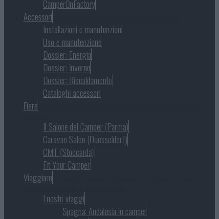
CamperOnFactory
Accessori
Gli accessori per camper, caravan e campeggio
Installazioni e manutenzioni
Uso e manutenzione
Dossier: Energia
Dossier: Inverno
Dossier: Riscaldamento
Cataloghi accessori
Fiere
Le kermesse espositive dove le produzioni si propongono al
pubblico
Il Salone del Camper (Parma)
Caravan Salon (Duesseldorf)
CMT (Stoccarda)
Fit Your Camper
Viaggiare
La finalità, l’essenza del camper è il viaggio. Il camper è il
mezzo, lo strumento. Il viaggio è il fine.
I nostri viaggi
Spagna: Andalusia in camper