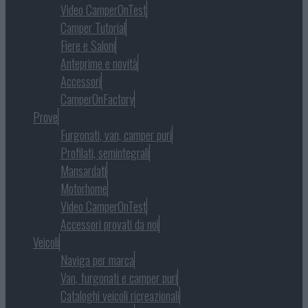
Video CamperOnTest
Camper Tutorial
Fiere e Saloni
Anteprime e novità
Accessori
CamperOnFactory
Prove
Furgonati, van, camper puri
Profilati, semintegrali
Mansardati
Motorhome
Video CamperOnTest
Accessori provati da noi
Veicoli
Naviga per marca
Van, furgonati e camper puri
Cataloghi veicoli ricreazionali