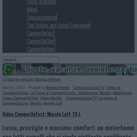
Soste di qualità
Mete
Enogastronomia
The Driving and Living Experience
CamperOnFest
CamperOnChef
CamperOnBeer
Stampa Articolo
Gen 21, 2021
Posted
by
Beppe Finello
CamperOnLine.TV
,
I video di
CamperOnLine
,
Le Prove di CamperOnLine - Motorhome
,
Morelo
,
Motorhome
,
Video CamperOnTest
,
Video Morelo
CamperOnLine.TV
,
Le prove di
CamperOnLine
,
Morelo
,
Morelo Loft
Video CamperOnTest: Morelo Loft 79 L
Lusso, prestigio e massimo comfort: un motorhome
con letti gemelli che si rivela piuttosto equilibrato