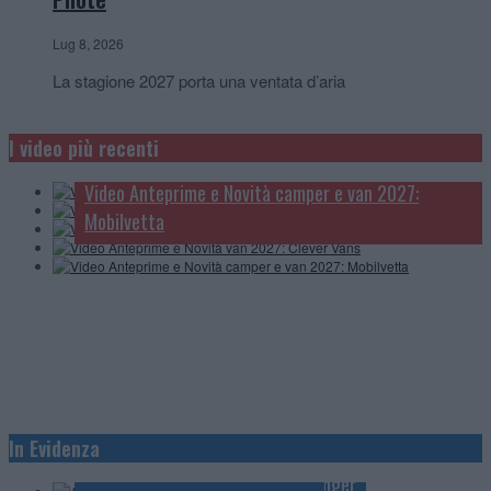
Lug 8, 2026
La stagione 2027 porta una ventata d’aria
Video Anteprime e Novità camper e van 2027:
McLouis
I video più recenti
Video Anteprime e novità camper, van e caravan:
Video Anteprime e Novità camper 2027: Carthago
Knaus
Video Anteprime e Novità camper e van 2027:
Video Anteprime e Novità van 2027: Clever Vans
Mobilvetta
Anteprime e Novità 2027: Knaus
In Evidenza
Anteprime e Novità 2027: Mobilvetta
Anteprime e Novità 2027: Challenger