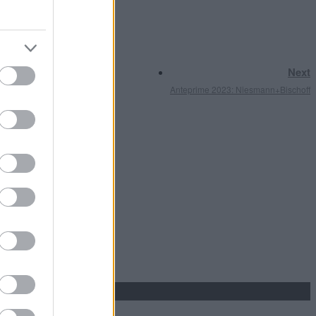
Next
Anteprime 2023: Niesmann+Bischoff