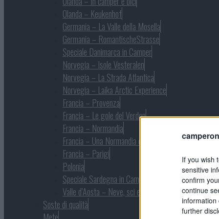
Olanda – In camper e bici
Olanda – Keukenhof
Germania – La Valle della Mosella
Germania – RomantischeStrasse
Speciale Danimarca in Camper
Norvegia – Isole Vesteralen
Norvegia – La Strada Atlantica
Norvegia – Laika Arctic Experience
Francia – Provenza
Francia – Le gole del Verdon
Francia – Normandia
camperonl
Francia – Una Normandia diversa
Francia – Parigi
If you wish 
Polonia
sensitive in
Speciale Sardegna in Camper
confirm you
continue se
Valle d’Aosta – Neve, sci e natura
information 
Soste di qualità
further disc
Mete