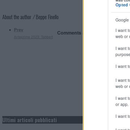
Opted 
About the author ⁄
Beppe Finello
Google 
Prev
I want t
Comments are closed.
web or d
Anteprime 2023: Tabbert
I want t
purpose
I want 
I want t
web or d
I want t
or app.
I want t
Ultimi articoli pubblicati
I want t