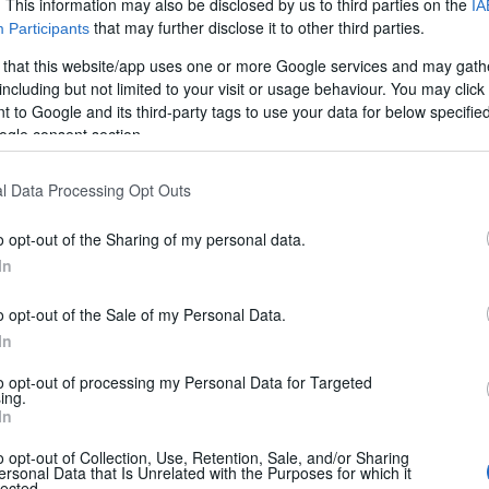
. This information may also be disclosed by us to third parties on the
IA
that may further disclose it to other third parties.
Participants
 that this website/app uses one or more Google services and may gath
including but not limited to your visit or usage behaviour. You may click 
 to Google and its third-party tags to use your data for below specifi
ogle consent section.
l Data Processing Opt Outs
o opt-out of the Sharing of my personal data.
In
 di CamperOnLine
,
Motorhome
,
Senza categoria
,
Video - Turismo e Viaggi
,
Video Ca
enda
o opt-out of the Sale of my Personal Data.
In
struzioni che da sempre rappresentano veri e propri pu
to opt-out of processing my Personal Data for Targeted
ccia nel bel mezzo del mare, quindi, quasi sempre inser
ing.
In
o opt-out of Collection, Use, Retention, Sale, and/or Sharing
ersonal Data that Is Unrelated with the Purposes for which it
lected.