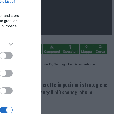
B’s List of
er and store
to grant or
ed purposes
rthago
Bretagna
,
CamperOnLine.TV
,
Carthago
,
francia
,
motorhome
nti di riferimento, erette in posizioni strategiche,
ite in alcuni degli angoli più scenografici e