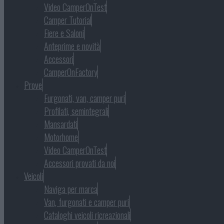
Video CamperOnTest
Camper Tutorial
Fiere e Saloni
Anteprime e novità
Accessori
CamperOnFactory
Prove
Furgonati, van, camper puri
Profilati, semintegrali
Mansardati
Motorhome
Video CamperOnTest
Accessori provati da noi
Veicoli
Naviga per marca
Van, furgonati e camper puri
Cataloghi veicoli ricreazionali