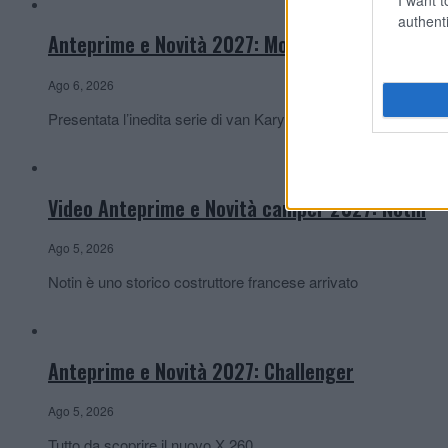
authenti
Anteprime e Novità 2027: Mobilvetta
Ago 6, 2026
Presentata l’inedita serie di van Karys e
Video Anteprime e Novità camper 2027: Notin
Ago 5, 2026
Notin è uno storico costruttore francese arrivato
Anteprime e Novità 2027: Challenger
Ago 5, 2026
Tutto da scoprire il nuovo X 260,