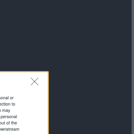
sonal or
ection to
ou may
 personal
out of the
 downstream