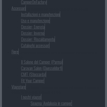
CamperOnFactory
Accessori
Gli accessori per camper, caravan e campeggio
Installazioni e manutenzioni
Uso e manutenzione
Dossier: Energia
Dossier: Inverno
Dossier: Riscaldamento
Cataloghi accessori
Fiere
Le kermesse espositive dove le produzioni si propongono al
pubblico
Il Salone del Camper (Parma)
Caravan Salon (Duesseldorf)
CMT (Stoccarda)
Fit Your Camper
Viaggiare
La finalità, l’essenza del camper è il viaggio. Il camper è il
mezzo, lo strumento. Il viaggio è il fine.
I nostri viaggi
Spagna: Andalusia in camper