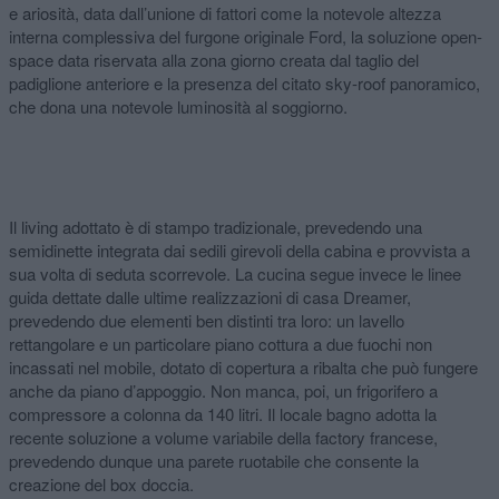
e ariosità, data dall’unione di fattori come la notevole altezza
interna complessiva del furgone originale Ford, la soluzione open-
space data riservata alla zona giorno creata dal taglio del
padiglione anteriore e la presenza del citato sky-roof panoramico,
che dona una notevole luminosità al soggiorno.
Il living adottato è di stampo tradizionale, prevedendo una
semidinette integrata dai sedili girevoli della cabina e provvista a
sua volta di seduta scorrevole. La cucina segue invece le linee
guida dettate dalle ultime realizzazioni di casa Dreamer,
prevedendo due elementi ben distinti tra loro: un lavello
rettangolare e un particolare piano cottura a due fuochi non
incassati nel mobile, dotato di copertura a ribalta che può fungere
anche da piano d’appoggio. Non manca, poi, un frigorifero a
compressore a colonna da 140 litri. Il locale bagno adotta la
recente soluzione a volume variabile della factory francese,
prevedendo dunque una parete ruotabile che consente la
creazione del box doccia.