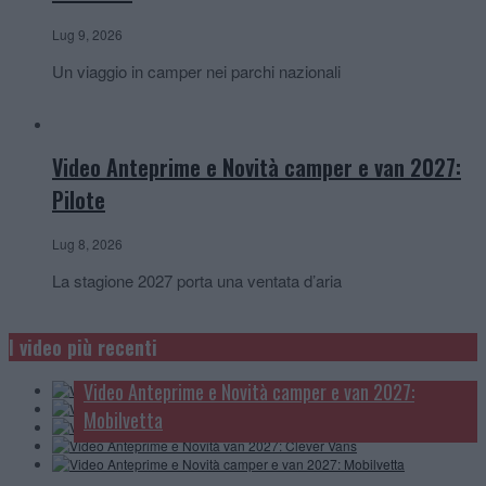
Lug 9, 2026
Un viaggio in camper nei parchi nazionali
Video Anteprime e Novità camper e van 2027:
Pilote
Lug 8, 2026
La stagione 2027 porta una ventata d’aria
Video Anteprime e Novità camper e van 2027:
McLouis
I video più recenti
Video Anteprime e novità camper, van e caravan:
Video Anteprime e Novità camper 2027: Carthago
Knaus
Video Anteprime e Novità camper e van 2027:
Video Anteprime e Novità van 2027: Clever Vans
Mobilvetta