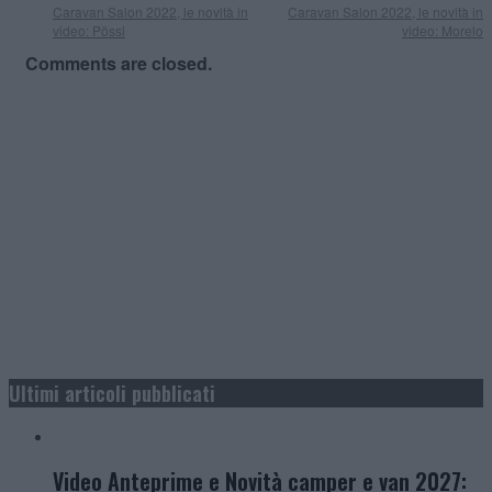
Caravan Salon 2022, le novità in
Caravan Salon 2022, le novità in
video: Pössl
video: Morelo
Comments are closed.
Ultimi articoli pubblicati
Video Anteprime e Novità camper e van 2027: