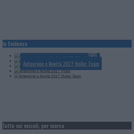
Anteprime e Novità 2027: Knaus
In Evidenza
Anteprime e Novità 2027: Mobilvetta
Anteprime e Novità 2027: Challenger
Anteprime e Novità 2027: Pössl
Anteprime e Novità 2027: Roller Team
Tutto sui veicoli, per marca