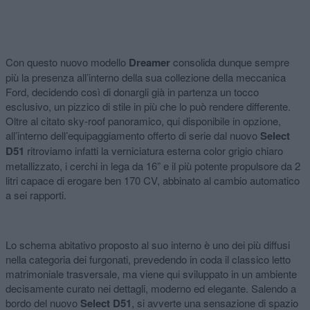
Con questo nuovo modello
Dreamer
consolida dunque sempre
più la presenza all’interno della sua collezione della meccanica
Ford, decidendo così di donargli già in partenza un tocco
esclusivo, un pizzico di stile in più che lo può rendere differente.
Oltre al citato sky-roof panoramico, qui disponibile in opzione,
all’interno dell’equipaggiamento offerto di serie dal nuovo
Select
D51
ritroviamo infatti la verniciatura esterna color grigio chiaro
metallizzato, i cerchi in lega da 16” e il più potente propulsore da 2
litri capace di erogare ben 170 CV, abbinato al cambio automatico
a sei rapporti.
Lo schema abitativo proposto al suo interno è uno dei più diffusi
nella categoria dei furgonati, prevedendo in coda il classico letto
matrimoniale trasversale, ma viene qui sviluppato in un ambiente
decisamente curato nei dettagli, moderno ed elegante. Salendo a
bordo del nuovo
Select D51
, si avverte una sensazione di spazio