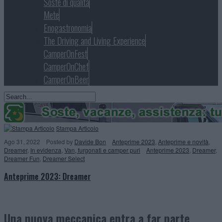
Soste di qualità
Mete
Enogastronomia
The Driving and Living Experience
CamperOnFest
CamperOnChef
CamperOnBeer
Stampa Articolo
Ago 31, 2022
Posted
by
Davide Bon
Anteprime 2023
,
Anteprime e novità
,
Dreamer
,
In evidenza
,
Van, furgonati e camper puri
Anteprime 2023
,
Dreamer
,
Dreamer Fun
,
Dreamer Select
Anteprime 2023: Dreamer
Una nuova meccanica entra a far parte