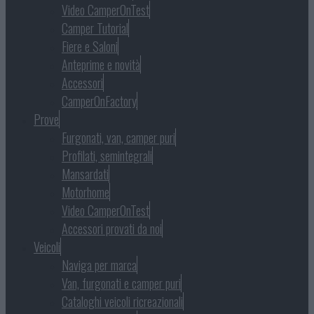
Video CamperOnTest
Camper Tutorial
Fiere e Saloni
Anteprime e novità
Accessori
CamperOnFactory
Prove
Furgonati, van, camper puri
Profilati, semintegrali
Mansardati
Motorhome
Video CamperOnTest
Accessori provati da noi
Veicoli
Naviga per marca
Van, furgonati e camper puri
Cataloghi veicoli ricreazionali