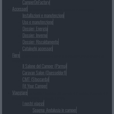
CamperOnFactory
Accessori
Gli accessori per camper, caravan e campeggio
Installazioni e manutenzioni
Uso e manutenzione
Dossier: Energia
Dossier: Inverno
Dossier: Riscaldamento
Cataloghi accessori
Fiere
Le kermesse espositive dove le produzioni si propongono al
pubblico
Il Salone del Camper (Parma)
Caravan Salon (Duesseldorf)
CMT (Stoccarda)
Fit Your Camper
Viaggiare
La finalità, l’essenza del camper è il viaggio. Il camper è il
mezzo, lo strumento. Il viaggio è il fine.
I nostri viaggi
Spagna: Andalusia in camper