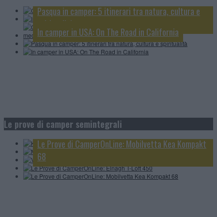
Grecia in camper: il grande viaggio estivo tra mare,
Pasqua in camper: 5 itinerari tra natura, cultura e
isole e villaggi mediterranei
spiritualità
In camper in USA: On The Road in California
Knaus L!ve Wave 650 MEG Black Selection: tutto in
4 minuti
Le prove di camper semintegrali
MobilvettaKea Kompakt 68, scopriamolo in 4 minuti
Video CamperOnTest: Atlantis Carbon 695
Le Prove di CamperOnLine: Mobilvetta Kea Kompakt
Le Prove di CamperOnLine: Elnagh T-Loft 450
68