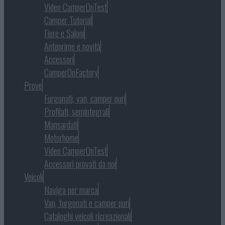
Video CamperOnTest
Camper Tutorial
Fiere e Saloni
Anteprime e novità
Accessori
CamperOnFactory
Prove
Furgonati, van, camper puri
Profilati, semintegrali
Mansardati
Motorhome
Video CamperOnTest
Accessori provati da noi
Veicoli
Naviga per marca
Van, furgonati e camper puri
Cataloghi veicoli ricreazionali