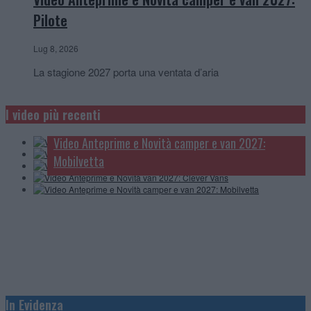
Pilote
Lug 8, 2026
La stagione 2027 porta una ventata d’aria
Video Anteprime e Novità camper e van 2027:
McLouis
I video più recenti
Video Anteprime e novità camper, van e caravan:
Video Anteprime e Novità camper 2027: Carthago
Knaus
Video Anteprime e Novità camper e van 2027:
Video Anteprime e Novità van 2027: Clever Vans
Mobilvetta
Anteprime e Novità 2027: Knaus
In Evidenza