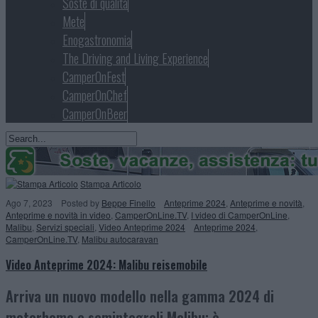
Soste di qualità
Mete
Enogastronomia
The Driving and Living Experience
CamperOnFest
CamperOnChef
CamperOnBeer
Stampa Articolo
Ago 7, 2023
Posted
by
Beppe Finello
Anteprime 2024
,
Anteprime e novità
,
Anteprime e novità in video
,
CamperOnLine.TV
,
I video di CamperOnLine
,
Malibu
,
Servizi speciali
,
Video Anteprime 2024
Anteprime 2024
,
CamperOnLine.TV
,
Malibu autocaravan
Video Anteprime 2024: Malibu reisemobile
Arriva un nuovo modello nella gamma 2024 di
motorhome e semintegrali Malibu: è