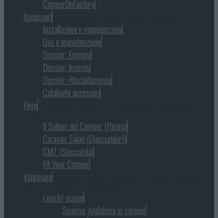
CamperOnFactory
Accessori
Gli accessori per camper, caravan e campeggio
Installazioni e manutenzioni
Uso e manutenzione
Dossier: Energia
Dossier: Inverno
Dossier: Riscaldamento
Cataloghi accessori
Fiere
Le kermesse espositive dove le produzioni si propongono al
pubblico
Il Salone del Camper (Parma)
Caravan Salon (Duesseldorf)
CMT (Stoccarda)
Fit Your Camper
Viaggiare
La finalità, l’essenza del camper è il viaggio. Il camper è il
mezzo, lo strumento. Il viaggio è il fine.
I nostri viaggi
Spagna: Andalusia in camper