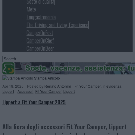
Soste di qualità
Mete
Enogastronomia
The Driving and Living Experience
CamperOnFest
CamperOnChef
CamperOnBeer
Stampa Articolo
Apr 18, 2025
Posted
by
Renato Antonini
Fit Your Camper
,
In evidenza
,
Lippert
Accessori
,
Fit Your Camper
,
Lippert
Lippert a Fit Your Camper 2025
Alla fiera degli accessori Fit Your Camper, Lippert