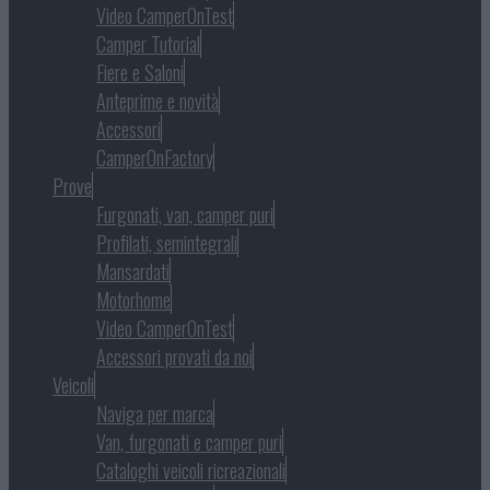
Video CamperOnTest
Camper Tutorial
Fiere e Saloni
Anteprime e novità
Accessori
CamperOnFactory
Prove
Furgonati, van, camper puri
Profilati, semintegrali
Mansardati
Motorhome
Video CamperOnTest
Accessori provati da noi
Veicoli
Naviga per marca
Van, furgonati e camper puri
Cataloghi veicoli ricreazionali