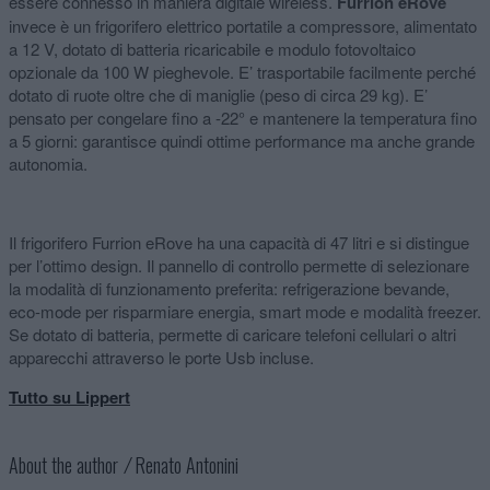
essere connesso in maniera digitale wireless.
Furrion eRove
invece è un frigorifero elettrico portatile a compressore, alimentato
a 12 V, dotato di batteria ricaricabile e modulo fotovoltaico
opzionale da 100 W pieghevole. E’ trasportabile facilmente perché
dotato di ruote oltre che di maniglie (peso di circa 29 kg). E’
pensato per congelare fino a -22° e mantenere la temperatura fino
a 5 giorni: garantisce quindi ottime performance ma anche grande
autonomia.
Il frigorifero Furrion eRove ha una capacità di 47 litri e si distingue
per l’ottimo design. Il pannello di controllo permette di selezionare
la modalità di funzionamento preferita: refrigerazione bevande,
eco-mode per risparmiare energia, smart mode e modalità freezer.
Se dotato di batteria, permette di caricare telefoni cellulari o altri
apparecchi attraverso le porte Usb incluse.
Tutto su Lippert
About the author ⁄
Renato Antonini