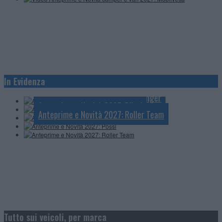
Anteprime e Novità 2027: Knaus
In Evidenza
Anteprime e Novità 2027: Mobilvetta
Anteprime e Novità 2027: Challenger
Anteprime e Novità 2027: Pössl
Anteprime e Novità 2027: Roller Team
Tutto sui veicoli, per marca