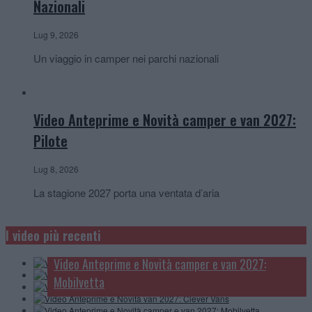
Nazionali
Lug 9, 2026
Un viaggio in camper nei parchi nazionali
Video Anteprime e Novità camper e van 2027:
Pilote
Lug 8, 2026
La stagione 2027 porta una ventata d’aria
Video Anteprime e Novità camper e van 2027:
McLouis
I video più recenti
Video Anteprime e novità camper, van e caravan:
Video Anteprime e Novità camper 2027: Carthago
Knaus
Video Anteprime e Novità camper e van 2027:
Video Anteprime e Novità van 2027: Clever Vans
Mobilvetta