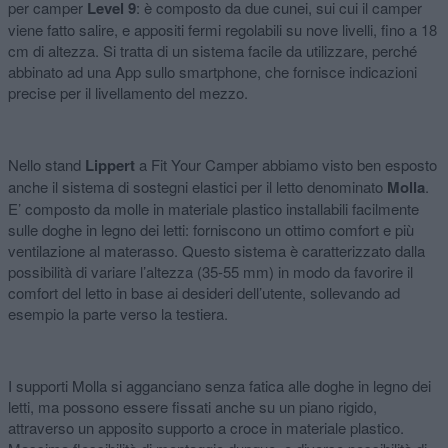
per camper
Level 9
: è composto da due cunei, sui cui il camper
viene fatto salire, e appositi fermi regolabili su nove livelli, fino a 18
cm di altezza. Si tratta di un sistema facile da utilizzare, perché
abbinato ad una App sullo smartphone, che fornisce indicazioni
precise per il livellamento del mezzo.
Nello stand
Lippert
a Fit Your Camper abbiamo visto ben esposto
anche il sistema di sostegni elastici per il letto denominato
Molla
.
E’ composto da molle in materiale plastico installabili facilmente
sulle doghe in legno dei letti: forniscono un ottimo comfort e più
ventilazione al materasso. Questo sistema è caratterizzato dalla
possibilità di variare l’altezza (35-55 mm) in modo da favorire il
comfort del letto in base ai desideri dell’utente, sollevando ad
esempio la parte verso la testiera.
I supporti Molla si agganciano senza fatica alle doghe in legno dei
letti, ma possono essere fissati anche su un piano rigido,
attraverso un apposito supporto a croce in materiale plastico.