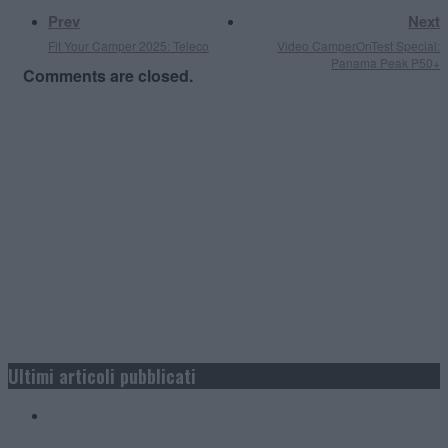
Prev
Next
Fit Your Camper 2025: Teleco
Video CamperOnTest Special:
Panama Peak P50+
Comments are closed.
Ultimi articoli pubblicati