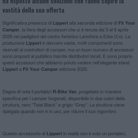
ha esposto alcune soluzioni che fanno capire la
vastità della sua offerta
Significativa presenza di
Lippert
alla seconda edizione di
Fit Your
Camper
, la fiera degli accessori che si è tenuta dal 3 al 6 aprile
2025 nei padiglioni del centro fieristico Lariofiere a Erba (Co). La
produzione
Lippert
è davvero vasta, molti componenti sono
riservati ai costruttori di camper, ma un buon numero di accessori
sono proposti al pubblico tramite distributori locali. E sono proprio
questi accessori che abbiamo potuto vedere nell’elegante stand
Lippert
a
Fit Your Camper
edizione 2025.
Degno di nota il portabici
R-Bike Van
, progettato in maniera
specifica per i camper furgonati, disponibile in due colori della
struttura, nero “Total Black” e grigio “Grey”. La struttura viene
ripiegata quando non è in uso, per ridurre il suo ingombro.
Questo accessorio di
Lippert
in realtà non è solo un portabici,