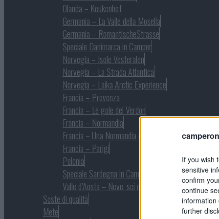
Olanda – Keukenhof
Germania – La Valle della Mosella
Germania – RomantischeStrasse
Speciale Danimarca in Camper
Norvegia – Isole Vesteralen
Norvegia – La Strada Atlantica
Norvegia – Laika Arctic Experience
Francia – Provenza
Francia – Le gole del Verdon
Francia – Normandia
Francia – Una Normandia diversa
camperonl
Francia – Parigi
If you wish 
Polonia
sensitive in
Speciale Sardegna in Camper
confirm you
Valle d’Aosta – Neve, sci e natura
continue se
Soste di qualità
information 
Mete
further disc