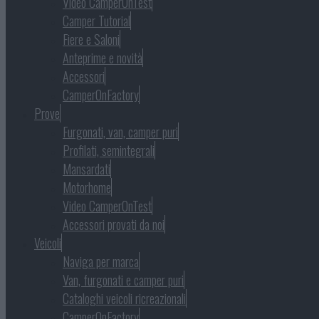
Video CamperOnTest
Camper Tutorial
Fiere e Saloni
Anteprime e novità
Accessori
CamperOnFactory
Prove
Furgonati, van, camper puri
Profilati, semintegrali
Mansardati
Motorhome
Video CamperOnTest
Accessori provati da noi
Veicoli
Naviga per marca
Van, furgonati e camper puri
Cataloghi veicoli ricreazionali
CamperOnFactory