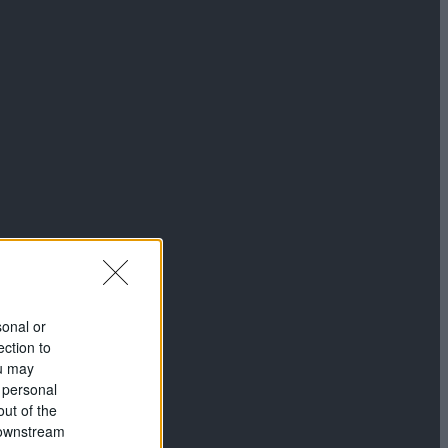
sonal or
ection to
ou may
 personal
out of the
 downstream