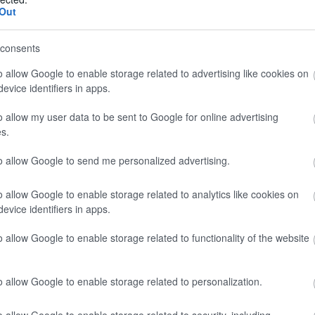
Out
 i sapori unici della Garfagnana.
consents
o allow Google to enable storage related to advertising like cookies on
evice identifiers in apps.
o allow my user data to be sent to Google for online advertising
ed.
s.
to allow Google to send me personalized advertising.
o allow Google to enable storage related to analytics like cookies on
evice identifiers in apps.
o allow Google to enable storage related to functionality of the website
o allow Google to enable storage related to personalization.
o allow Google to enable storage related to security, including