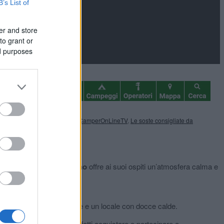
B’s List of
er and store
to grant or
ed purposes
e
,
CamperOnLine Magazine
,
CamperOnLineTV
,
Le soste consigliate da
camper
La Cantina del Vino
offre ai suoi ospiti un’atmosfera calma e
ico e scarico, l’illuminazione e un locale con docce calde.
 regione. È possibile infatti acquistare o partecipare a