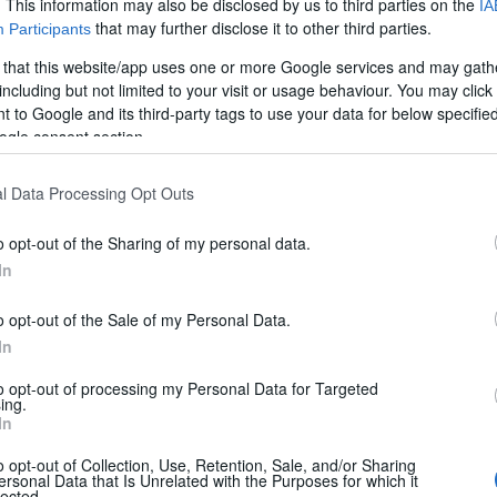
. This information may also be disclosed by us to third parties on the
IA
that may further disclose it to other third parties.
Participants
 that this website/app uses one or more Google services and may gath
including but not limited to your visit or usage behaviour. You may click 
 to Google and its third-party tags to use your data for below specifi
ogle consent section.
l Data Processing Opt Outs
o opt-out of the Sharing of my personal data.
erOnLine
,
Mete
,
Video - Turismo e Viaggi
area camper
,
campeggio
,
CamperOnLin
In
o opt-out of the Sale of my Personal Data.
 Vino a Barga (LU)
In
si dello storico borgo di
Barga
in provincia di Lucca, l’area di sosta 
to opt-out of processing my Personal Data for Targeted
assarsi e staccare la spina.
ing.
a all’incirca una trentina di posti dedicati alla sosta, su fondo erboso.
In
lla corrente elettrica, un comodo camper service per le operazioni di car
o opt-out of Collection, Use, Retention, Sale, and/or Sharing
ersonal Data that Is Unrelated with the Purposes for which it
lected.
che un’opportunità per immergersi nella cultura enogastronomica della