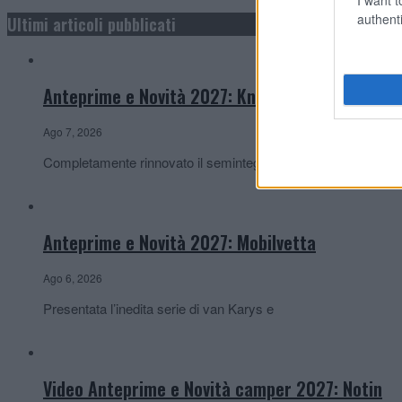
authenti
Ultimi articoli pubblicati
Anteprime e Novità 2027: Knaus
Ago 7, 2026
Completamente rinnovato il semintegrale Sky TI, ora
Anteprime e Novità 2027: Mobilvetta
Ago 6, 2026
Presentata l’inedita serie di van Karys e
Video Anteprime e Novità camper 2027: Notin