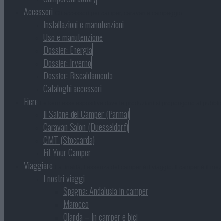
Accessori
Gli accessori per camper, caravan e campeggio
Installazioni e manutenzioni
Uso e manutenzione
Dossier: Energia
Dossier: Inverno
Dossier: Riscaldamento
Cataloghi accessori
Fiere
Le kermesse espositive dove le produzioni si propongono al pubbli
Il Salone del Camper (Parma)
Caravan Salon (Duesseldorf)
CMT (Stoccarda)
Fit Your Camper
Viaggiare
La finalità, l’essenza del camper è il viaggio. Il camper è il mezz
I nostri viaggi
Spagna: Andalusia in camper
Marocco
Olanda – In camper e bici