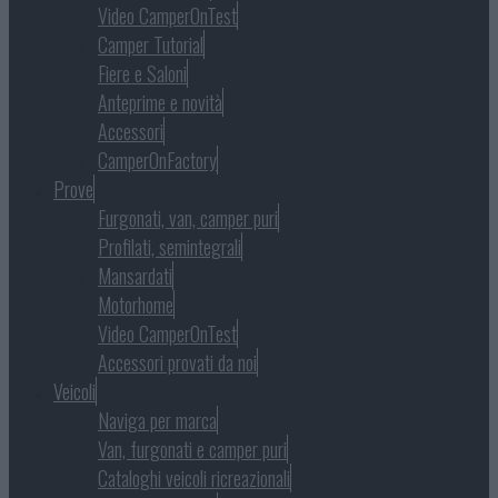
Video CamperOnTest
Camper Tutorial
Fiere e Saloni
Anteprime e novità
Accessori
CamperOnFactory
Prove
Furgonati, van, camper puri
Profilati, semintegrali
Mansardati
Motorhome
Video CamperOnTest
Accessori provati da noi
Veicoli
Naviga per marca
Van, furgonati e camper puri
Cataloghi veicoli ricreazionali