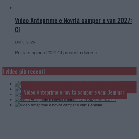
Video Anteprime e Novità camper e van 2027:
CI
Lug 3, 2026
Per la stagione 2027 CI presenta diverse
Video Anteprime e novità camper, van e caravan:
Video Anteprime e Novità camper 2027: Carthago
I video più recenti
Knaus
Video Anteprime e Novità camper e van 2027:
Video Anteprime e Novità van 2027: Clever Vans
Mobilvetta
Video Anteprime e novità camper e van: Benimar