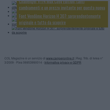
Challenger V114 Max Cosy Edition: tanti
Camp
GiottiLine GiottiVan 54 T, piccolo ma funzionale
cambiamenti e un prezzo invitante per questa nuova
speciale
Font Vendôme Horizon H 307: sorprendentemente
originale e tutto da scoprire
COL Magazine è un servizio di
www.camperonline.it
| Reg. Trib. di Ivrea n°
3/2009 - P.Iva 06953990014 -
Informativa privacy e GDPR