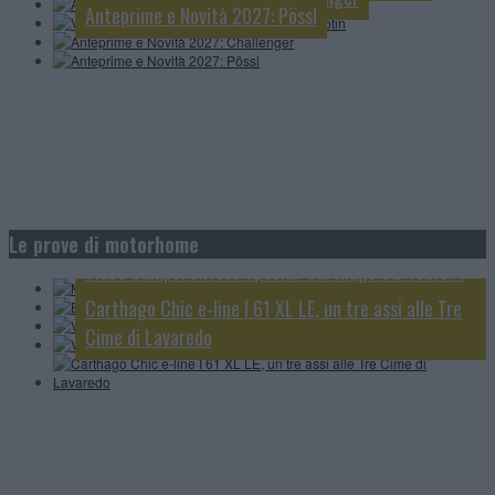
Anteprime e Novità 2027: Pössl
Morelo Home 78L: un prestigioso liner di lusso in
Elnagh Magnum 530; 5 posti omologati viaggio e 5
formato ridotto
Le prove di motorhome
posti letto
Video CamperOnTest Special: Carthago C2 Tourer I
Video CamperOnTest: Adria Sonic Supreme 700 DL
145 RB-LE
Carthago Chic e-line I 61 XL LE, un tre assi alle Tre
Cime di Lavaredo