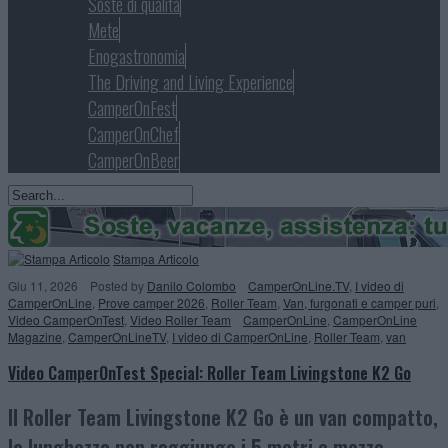
Soste di qualità
Mete
Enogastronomia
The Driving and Living Experience
CamperOnFest
CamperOnChef
CamperOnBeer
Stampa Articolo
Giu 11, 2026
Posted
by
Danilo Colombo
CamperOnLine.TV
,
I video di
CamperOnLine
,
Prove camper 2026
,
Roller Team
,
Van, furgonati e camper puri
,
Video CamperOnTest
,
Video Roller Team
CamperOnLine
,
CamperOnLine
Magazine
,
CamperOnLineTV
,
I video di CamperOnLine
,
Roller Team
,
van
Video CamperOnTest Special: Roller Team Livingstone K2 Go
Il Roller Team Livingstone K2 Go è un van compatto,
la lunghezza non raggiunge i 5 metri e mezzo.