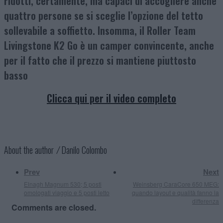
ridotti, certamente, ma capaci di accogliere anche
quattro persone se si sceglie l’opzione del tetto
sollevabile a soffietto. Insomma, il Roller Team
Livingstone K2 Go è un camper convincente, anche
per il fatto che il prezzo si mantiene piuttosto
basso
Clicca qui per il video completo
About the author ⁄
Danilo Colombo
Prev
Next
Elnagh Magnum 530; 5 posti
Weinsberg CaraCore 650 MEG:
omologati viaggio e 5 posti letto
quando layout e qualità fanno la
differenza
Comments are closed.