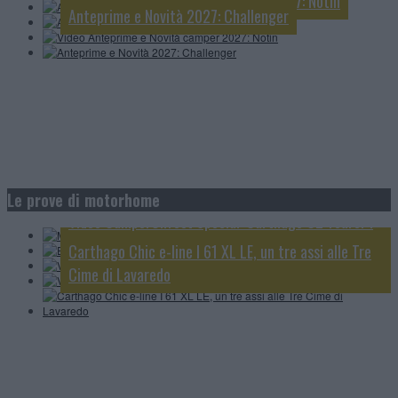
Video Anteprime e Novità camper 2027: Notin
Anteprime e Novità 2027: Challenger
Morelo Home 78L: un prestigioso liner di lusso in
Elnagh Magnum 530; 5 posti omologati viaggio e 5
formato ridotto
Le prove di motorhome
posti letto
Video CamperOnTest Special: Carthago C2 Tourer I
Video CamperOnTest: Adria Sonic Supreme 700 DL
145 RB-LE
Carthago Chic e-line I 61 XL LE, un tre assi alle Tre
Cime di Lavaredo