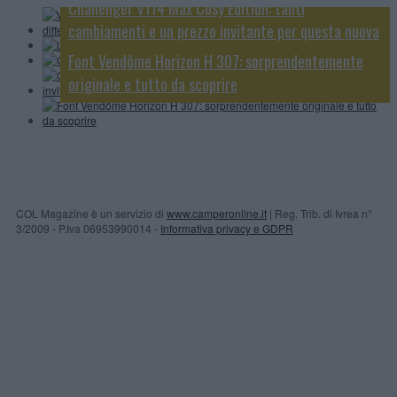
Challenger V114 Max Cosy Edition: tanti
Camp
GiottiLine GiottiVan 54 T, piccolo ma funzionale
cambiamenti e un prezzo invitante per questa nuova
speciale
Font Vendôme Horizon H 307: sorprendentemente
originale e tutto da scoprire
COL Magazine è un servizio di
www.camperonline.it
| Reg. Trib. di Ivrea n°
3/2009 - P.Iva 06953990014 -
Informativa privacy e GDPR