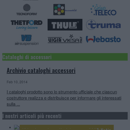
Cataloghi di accessori
Archivio cataloghi accessori
Feb 10, 2014
I cataloghi prodotto sono lo strumento ufficiale che ciascun
costruttore realizza e distribuisce per informare gli interessati
sulla ...
Video Anteprime e Novità camper e van 2027:
McLouis
I nostri articoli più recenti
Anteprime e Novità 2027: Knaus
Anteprime e Novità 2027: Mobilvetta