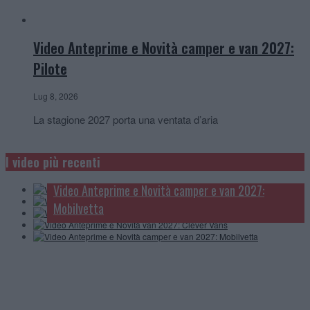
Video Anteprime e Novità camper e van 2027:
Pilote
Lug 8, 2026
La stagione 2027 porta una ventata d’aria
Video Anteprime e Novità camper e van 2027:
McLouis
I video più recenti
Video Anteprime e novità camper, van e caravan:
Video Anteprime e Novità camper 2027: Carthago
Knaus
Video Anteprime e Novità camper e van 2027:
Video Anteprime e Novità van 2027: Clever Vans
Mobilvetta