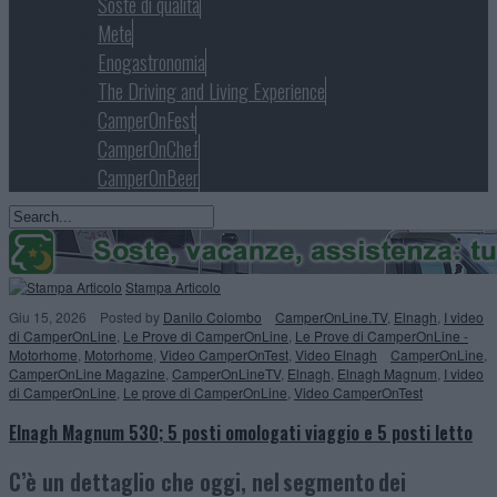
Soste di qualità
Mete
Enogastronomia
The Driving and Living Experience
CamperOnFest
CamperOnChef
CamperOnBeer
Stampa Articolo
Giu 15, 2026
Posted
by
Danilo Colombo
CamperOnLine.TV
,
Elnagh
,
I video
di CamperOnLine
,
Le Prove di CamperOnLine
,
Le Prove di CamperOnLine -
Motorhome
,
Motorhome
,
Video CamperOnTest
,
Video Elnagh
CamperOnLine
,
CamperOnLine Magazine
,
CamperOnLineTV
,
Elnagh
,
Elnagh Magnum
,
I video
di CamperOnLine
,
Le prove di CamperOnLine
,
Video CamperOnTest
Elnagh Magnum 530; 5 posti omologati viaggio e 5 posti letto
C’è un dettaglio che oggi, nel segmento dei