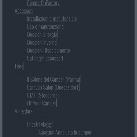
CamperOnFactory
Accessori
Gli accessori per camper, caravan e campeggio
Installazioni e manutenzioni
Uso e manutenzione
Dossier: Energia
Dossier: Inverno
Dossier: Riscaldamento
Cataloghi accessori
Fiere
Le kermesse espositive dove le produzioni si propongono al
pubblico
Il Salone del Camper (Parma)
Caravan Salon (Duesseldorf)
CMT (Stoccarda)
Fit Your Camper
Viaggiare
La finalità, l’essenza del camper è il viaggio. Il camper è il
mezzo, lo strumento. Il viaggio è il fine.
I nostri viaggi
Spagna: Andalusia in camper