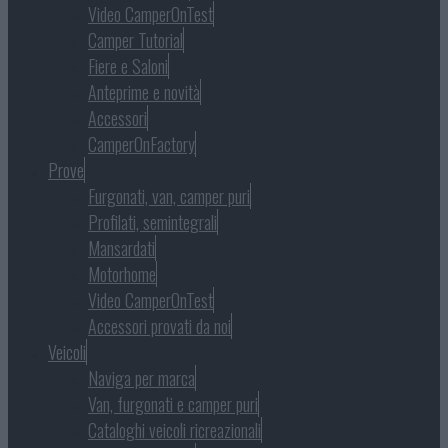
Video CamperOnTest
Camper Tutorial
Fiere e Saloni
Anteprime e novità
Accessori
CamperOnFactory
Prove
Furgonati, van, camper puri
Profilati, semintegrali
Mansardati
Motorhome
Video CamperOnTest
Accessori provati da noi
Veicoli
Naviga per marca
Van, furgonati e camper puri
Cataloghi veicoli ricreazionali