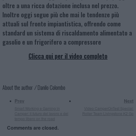
oltre a una ricca dotazione inclusa nel prezzo.
Inoltre oggi segue più che mai le tendenze più
attuali sul fronte impiantistica, offrendo come
standard un sistema di riscaldamento alimentato a
gasolio e un frigorifero a compressore
Clicca qui per il video completo
About the author ⁄
Danilo Colombo
Prev
Next
Smart Working e Gaming in
Video CamperOnTest Special:
Camper: il futuro del lavoro e del
Roller Team Livingstone K2 Go
tempo libero on the road
Comments are closed.