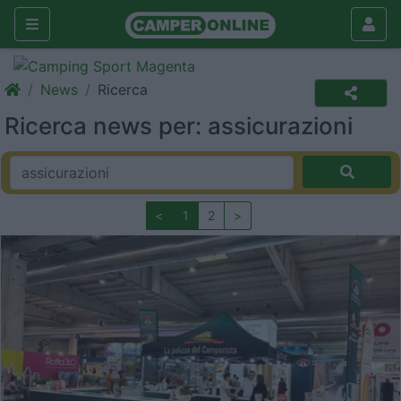
News
Ricerca
Ricerca news per: assicurazioni
<
1
2
>