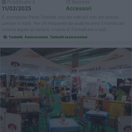
Pubblicato il
Sezione
11/02/2025
Accessori
E’ scomparso Paolo Toninelli, uno dei volti più noti del settore
camper in Italia. Per chi frequenta da qualche anno il mondo del
turismo legato al camper, il nome di Toninelli era e rest...
Toninelli
,
Assicurazioni
,
Toninelli assicurazioni