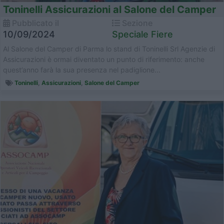
Toninelli Assicurazioni al Salone del Camper
Pubblicato il
Sezione
10/09/2024
Speciale Fiere
Al Salone del Camper di Parma lo stand di Toninelli Srl Agenzie di
Assicurazioni è ormai diventato un punto di riferimento: anche
quest’anno farà la sua presenza nel padiglione...
Toninelli
,
Assicurazioni
,
Salone del Camper