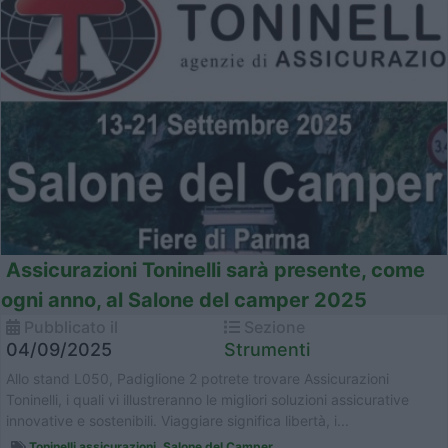
Assicurazioni Toninelli sarà presente, come
ogni anno, al Salone del camper 2025
Pubblicato il
Sezione
04/09/2025
Strumenti
Allo stand L050, Padiglione 2 potrete trovare Assicurazioni
Toninelli, i quali vi illustreranno le migliori soluzioni assicurative
innovative e sostenibili. Viaggiare significa libertà, i...
Toninelli assicurazioni
,
Salone del Camper