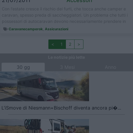
21/07/2011
Accessori
Con l'estate cresce il rischio dei furti, che tocca anche camper e
caravan, spesso preda di saccheggiatori. Un problema che tutti i
possessori di autocaravan devono necessariamente prendere in
conside...
Caravanecamperok
,
Assicurazioni
<
1
2
>
Le notizie più lette
30 gg
3 Mesi
Anno
L’iSmove di Niesmann+Bischoff diventa ancora pi�...