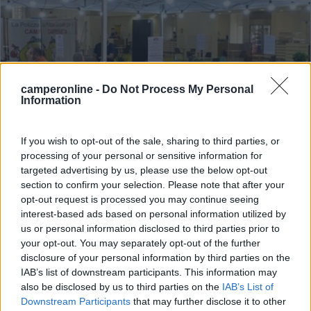
camperonline -
Do Not Process My Personal
Information
If you wish to opt-out of the sale, sharing to third parties, or
processing of your personal or sensitive information for
Assicurazioni Toninelli al Salone del Camper
targeted advertising by us, please use the below opt-out
Pubblicato il
Sezione
section to confirm your selection. Please note that after your
06/09/2023
Speciale Fiere
opt-out request is processed you may continue seeing
Il noto specialista nelle assicurazioni per veicoli ricreazionali sarà al
interest-based ads based on personal information utilized by
Salone del Camper di Parma, dal 9 al 17 settembre, allo stand N
us or personal information disclosed to third parties prior to
037 - Padiglione 02, con diverse novità, e atten...
your opt-out. You may separately opt-out of the further
disclosure of your personal information by third parties on the
Toninelli
,
Assicurazioni
,
Salone del Camper
IAB’s list of downstream participants. This information may
also be disclosed by us to third parties on the
IAB’s List of
Downstream Participants
that may further disclose it to other