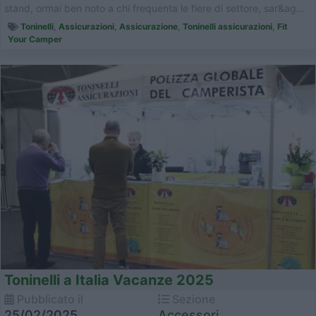
stand, ormai ben noto a chi frequenta le fiere di settore, sar&ag...
Toninelli
,
Assicurazioni
,
Assicurazione
,
Toninelli assicurazioni
,
Fit
Your Camper
Toninelli a Italia Vacanze 2025
Pubblicato il
Sezione
25/02/2025
Accessori