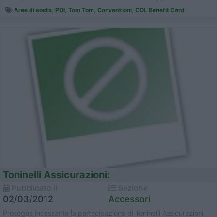
LIFETIME per ess...
Aree di sosta
,
POI
,
Tom Tom
,
Convenzioni
,
COL Benefit Card
Toninelli Assicurazioni:
Pubblicato il
Sezione
02/03/2012
Accessori
Prosegue incessante la partecipazione di Toninelli Assicurazioni