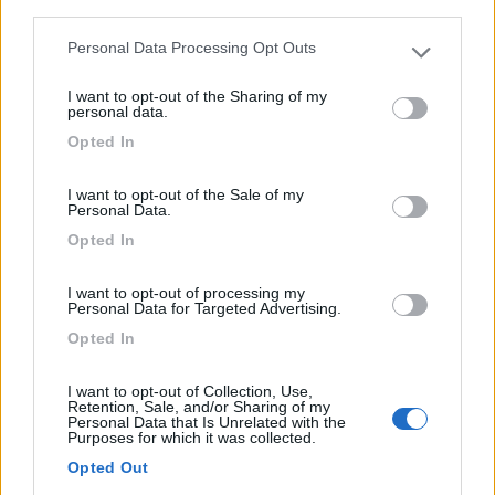
third parties.
Personal Data Processing Opt Outs
Please note that this website/app uses one or more Google
services and may gather and store information including but
I want to opt-out of the Sharing of my
not limited to your visit or usage behaviour. You may click to
personal data.
grant or deny consent to Google and its third-party tags to
Opted In
use your data for below specified purposes in below Google
consent section.
I want to opt-out of the Sale of my
Personal Data.
Opted In
I want to opt-out of processing my
Toninelli: ora l’assicurazione si paga anche a
Personal Data for Targeted Advertising.
rate
Opted In
Pubblicato il
Sezione
21/10/2021
Accessori
I want to opt-out of Collection, Use,
Retention, Sale, and/or Sharing of my
Anche se, come nel caso dei prodotti proposti da Agenzie
Personal Data that Is Unrelated with the
Purposes for which it was collected.
Toninelli, l’importo delle polizze assicurative - in special modo
quelle dedicate a chi viaggia in camper - sono particolarmente
Opted Out
convenie...
Toninelli Assicurazioni