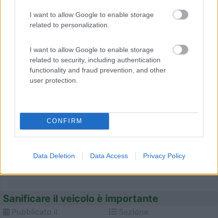
tutele necessarie anche in un periodo particolare come quello che
I want to allow Google to enable storage
si sta attraversando, ha inserito gratuitamente all'interno...
related to personalization.
Toninelli Assicurazioni
I want to allow Google to enable storage
related to security, including authentication
functionality and fraud prevention, and other
user protection.
CONFIRM
Data Deletion
Data Access
Privacy Policy
Sanificare il veicolo è importante
Pubblicato il
Sezione