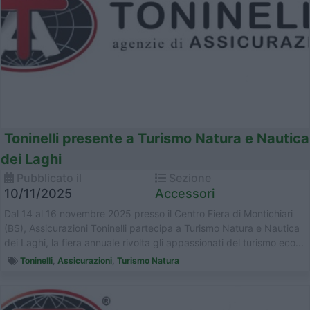
Toninelli presente a Turismo Natura e Nautica
dei Laghi
Pubblicato il
Sezione
10/11/2025
Accessori
Dal 14 al 16 novembre 2025 presso il Centro Fiera di Montichiari
(BS), Assicurazioni Toninelli partecipa a Turismo Natura e Nautica
dei Laghi, la fiera annuale rivolta gli appassionati del turismo eco...
Toninelli
,
Assicurazioni
,
Turismo Natura