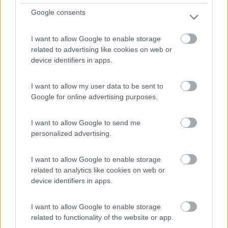
Google consents
I want to allow Google to enable storage
related to advertising like cookies on web or
device identifiers in apps.
I want to allow my user data to be sent to
Google for online advertising purposes.
I want to allow Google to send me
personalized advertising.
I want to allow Google to enable storage
related to analytics like cookies on web or
Toninelli Assicurazioni ci tiene alla vostra
device identifiers in apps.
salute
Pubblicato il
Sezione
I want to allow Google to enable storage
07/09/2021
Accessori
related to functionality of the website or app.
Toninelli srl - Agenzie di Assicurazioni, attenta alle esigenze e alle