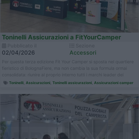
Toninelli Assicurazioni a FitYourCamper
Pubblicato il
Sezione
02/04/2026
Accessori
Per questa terza edizione Fit Your Camper si sposta nel quartiere
fieristico di BolognaFiere, ma non cambia la sua formula ormai
consolidata: riunire al proprio interno tutti i marchi leader dei
setto...
Toninelli
,
Assicurazioni
,
Toninelli assicurazioni
,
Assicurazioni camper