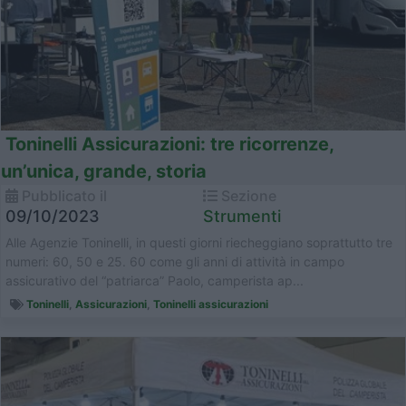
Toninelli Assicurazioni: tre ricorrenze,
un’unica, grande, storia
Pubblicato il
Sezione
09/10/2023
Strumenti
Alle Agenzie Toninelli, in questi giorni riecheggiano soprattutto tre
numeri: 60, 50 e 25. 60 come gli anni di attività in campo
assicurativo del “patriarca” Paolo, camperista ap...
Toninelli
,
Assicurazioni
,
Toninelli assicurazioni