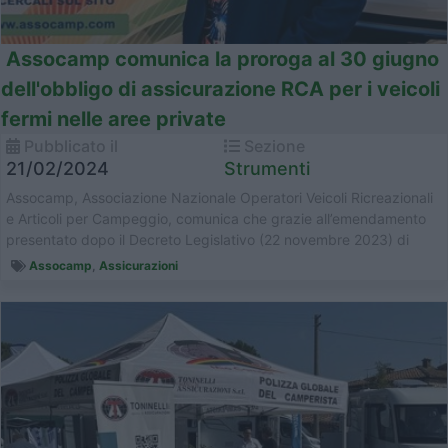
Assocamp comunica la proroga al 30 giugno
dell'obbligo di assicurazione RCA per i veicoli
fermi nelle aree private
Pubblicato il
Sezione
21/02/2024
Strumenti
Assocamp, Associazione Nazionale Operatori Veicoli Ricreazionali
e Articoli per Campeggio, comunica che grazie all’emendamento
presentato dopo il Decreto Legislativo (22 novembre 2023) di
rec...
Assocamp
,
Assicurazioni