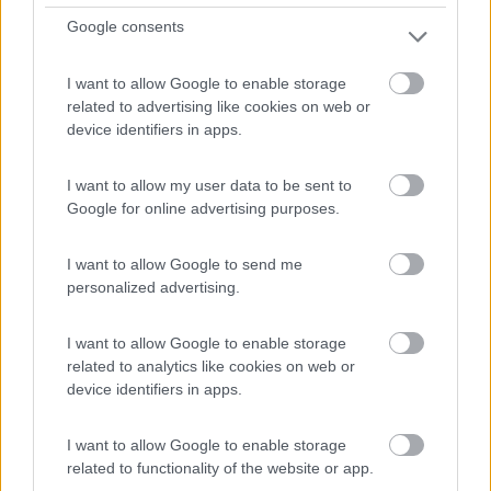
Google consents
I want to allow Google to enable storage
related to advertising like cookies on web or
device identifiers in apps.
I want to allow my user data to be sent to
Google for online advertising purposes.
I want to allow Google to send me
personalized advertising.
Sanificare il veicolo è importante
I want to allow Google to enable storage
Pubblicato il
Sezione
related to analytics like cookies on web or
device identifiers in apps.
20/05/2020
Accessori
Un veicolo privo di funghi, spore, acari, batteri e virus permette
I want to allow Google to enable storage
una migliore esperienza di uso e mai come in questo periodo è
related to functionality of the website or app.
importante pensare anche alla pulizia approfondita degli inter...