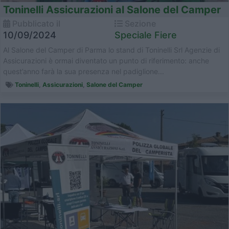
Toninelli Assicurazioni al Salone del Camper
Pubblicato il
Sezione
10/09/2024
Speciale Fiere
Al Salone del Camper di Parma lo stand di Toninelli Srl Agenzie di
Assicurazioni è ormai diventato un punto di riferimento: anche
quest’anno farà la sua presenza nel padiglione...
Toninelli
,
Assicurazioni
,
Salone del Camper