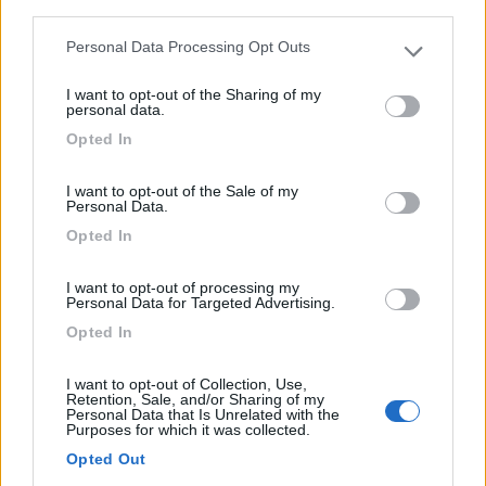
third parties.
Personal Data Processing Opt Outs
Please note that this website/app uses one or more Google
services and may gather and store information including but
I want to opt-out of the Sharing of my
not limited to your visit or usage behaviour. You may click to
personal data.
grant or deny consent to Google and its third-party tags to
Opted In
use your data for below specified purposes in below Google
consent section.
I want to opt-out of the Sale of my
Personal Data.
Opted In
Toninelli Assicurazioni ci tiene alla vostra
I want to opt-out of processing my
salute
Personal Data for Targeted Advertising.
Pubblicato il
Sezione
Opted In
07/09/2021
Accessori
Toninelli srl - Agenzie di Assicurazioni, attenta alle esigenze e alle
I want to opt-out of Collection, Use,
Retention, Sale, and/or Sharing of my
tutele necessarie anche in un periodo particolare come quello che
Personal Data that Is Unrelated with the
si sta attraversando, ha inserito gratuitamente all'interno...
Purposes for which it was collected.
Toninelli Assicurazioni
Opted Out