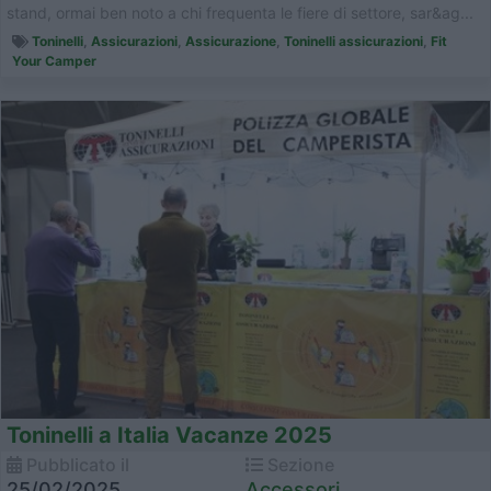
stand, ormai ben noto a chi frequenta le fiere di settore, sar&ag...
Toninelli
,
Assicurazioni
,
Assicurazione
,
Toninelli assicurazioni
,
Fit
Your Camper
Toninelli a Italia Vacanze 2025
Pubblicato il
Sezione
25/02/2025
Accessori