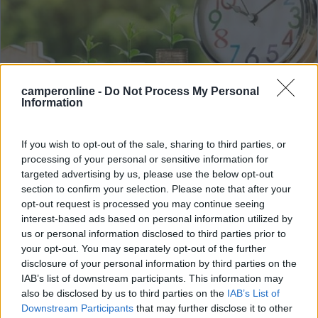
camperonline -
Do Not Process My Personal
Information
Toninelli: ora l’assicurazione si paga anche a
rate
If you wish to opt-out of the sale, sharing to third parties, or
processing of your personal or sensitive information for
Pubblicato il
Sezione
targeted advertising by us, please use the below opt-out
21/10/2021
Accessori
section to confirm your selection. Please note that after your
Anche se, come nel caso dei prodotti proposti da Agenzie
opt-out request is processed you may continue seeing
Toninelli, l’importo delle polizze assicurative - in special modo
interest-based ads based on personal information utilized by
quelle dedicate a chi viaggia in camper - sono particolarmente
us or personal information disclosed to third parties prior to
convenie...
Toninelli Assicurazioni
your opt-out. You may separately opt-out of the further
disclosure of your personal information by third parties on the
IAB’s list of downstream participants. This information may
also be disclosed by us to third parties on the
IAB’s List of
Downstream Participants
that may further disclose it to other