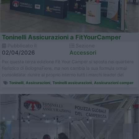
Toninelli Assicurazioni a FitYourCamper
Pubblicato il
Sezione
02/04/2026
Accessori
Per questa terza edizione Fit Your Camper si sposta nel quartiere
fieristico di BolognaFiere, ma non cambia la sua formula ormai
consolidata: riunire al proprio interno tutti i marchi leader dei
setto...
Toninelli
,
Assicurazioni
,
Toninelli assicurazioni
,
Assicurazioni camper