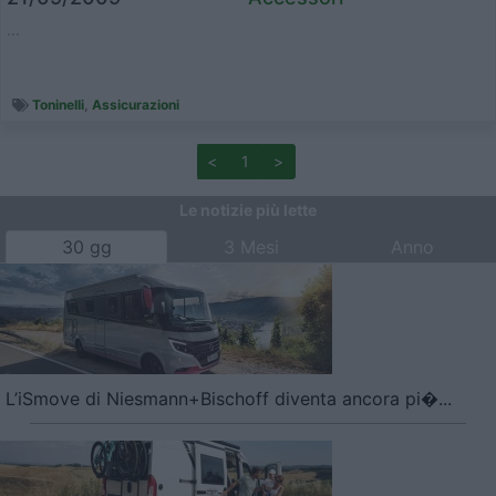
...
Toninelli
,
Assicurazioni
<
1
>
Le notizie più lette
30 gg
3 Mesi
Anno
L’iSmove di Niesmann+Bischoff diventa ancora pi�...