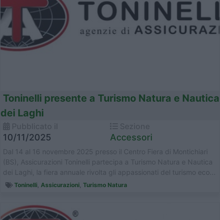
Toninelli presente a Turismo Natura e Nautica
dei Laghi
Pubblicato il
Sezione
10/11/2025
Accessori
Dal 14 al 16 novembre 2025 presso il Centro Fiera di Montichiari
(BS), Assicurazioni Toninelli partecipa a Turismo Natura e Nautica
dei Laghi, la fiera annuale rivolta gli appassionati del turismo eco...
Toninelli
,
Assicurazioni
,
Turismo Natura