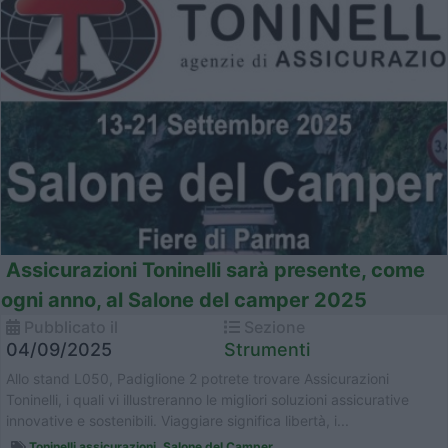
Assicurazioni Toninelli sarà presente, come
ogni anno, al Salone del camper 2025
Pubblicato il
Sezione
04/09/2025
Strumenti
Allo stand L050, Padiglione 2 potrete trovare Assicurazioni
Toninelli, i quali vi illustreranno le migliori soluzioni assicurative
innovative e sostenibili. Viaggiare significa libertà, i...
Toninelli assicurazioni
,
Salone del Camper