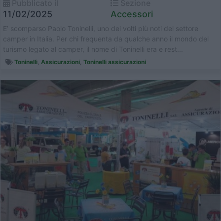
Pubblicato il
Sezione
11/02/2025
Accessori
E’ scomparso Paolo Toninelli, uno dei volti più noti del settore
camper in Italia. Per chi frequenta da qualche anno il mondo del
turismo legato al camper, il nome di Toninelli era e rest...
Toninelli
,
Assicurazioni
,
Toninelli assicurazioni