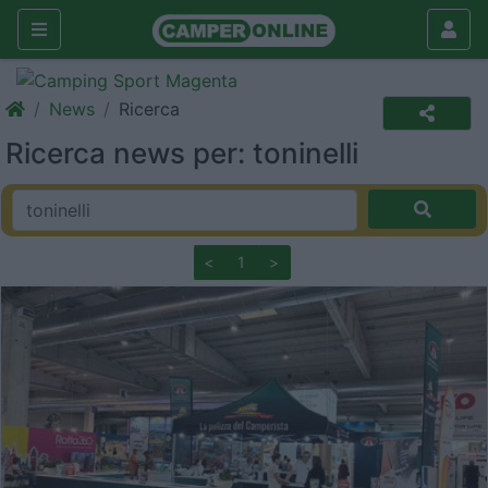
News
Ricerca
Ricerca news per: toninelli
<
1
>