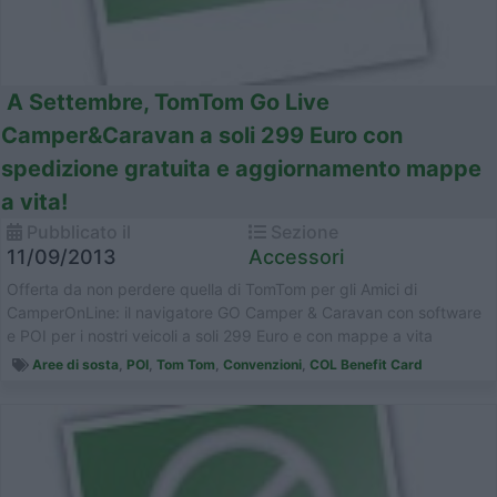
A Settembre, TomTom Go Live
Camper&Caravan a soli 299 Euro con
spedizione gratuita e aggiornamento mappe
a vita!
Pubblicato il
Sezione
11/09/2013
Accessori
Offerta da non perdere quella di TomTom per gli Amici di
CamperOnLine: il navigatore GO Camper & Caravan con software
e POI per i nostri veicoli a soli 299 Euro e con mappe a vita
LIFETIME per ess...
Aree di sosta
,
POI
,
Tom Tom
,
Convenzioni
,
COL Benefit Card