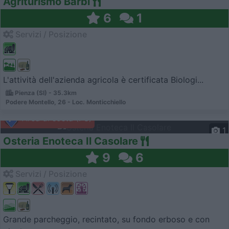
Agriturismo Barbi
6
1
Servizi / Posizione
L'attività dell'azienda agricola è certificata Biologi...
Pienza (SI) - 35.3km
Podere Montello, 26 - Loc. Monticchiello
Area di sosta (PS)
1
Osteria Enoteca Il Casolare
9
6
Servizi / Posizione
Grande parcheggio, recintato, su fondo erboso e con