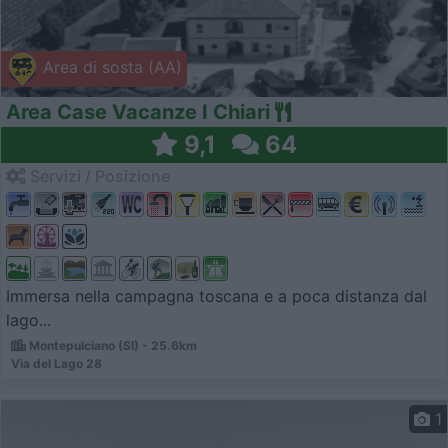
Area di sosta (AA)
Area Case Vacanze I Chiari
9,1
64
Servizi / Posizione
Immersa nella campagna toscana e a poca distanza dal
lago...
Montepulciano (SI) - 25.6km
Via del Lago 28
1