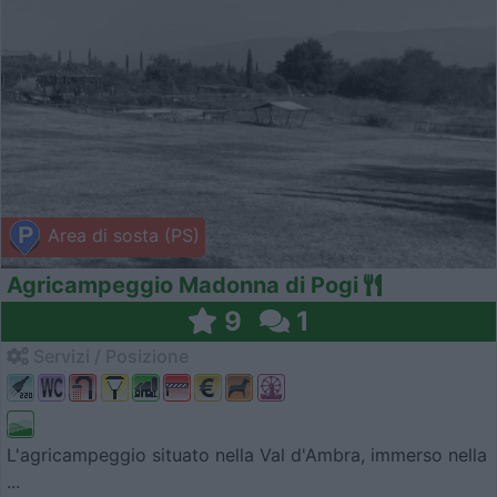
Area di sosta (PS)
Agricampeggio Madonna di Pogi
9
1
Servizi / Posizione
L'agricampeggio situato nella Val d'Ambra, immerso nella
...