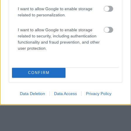
I want to allow Google to enable storage
related to personalization.
Area di sosta (AA)
I want to allow Google to enable storage
Agriturismo Acquacalda
related to security, including authentication
6
2
functionality and fraud prevention, and other
user protection.
Servizi / Posizione
CONFIRM
A ridosso del fiume Tevere, struttura con diversi tipi di...
Montone (PG) - 33.6km
Località Corlo
Data Deletion
Data Access
Privacy Policy