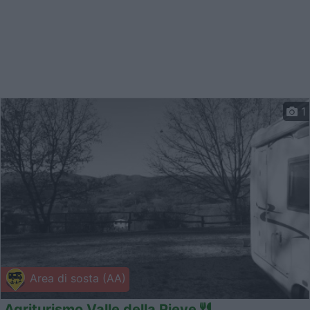
1
Area di sosta (AA)
Agriturismo Valle della Pieve