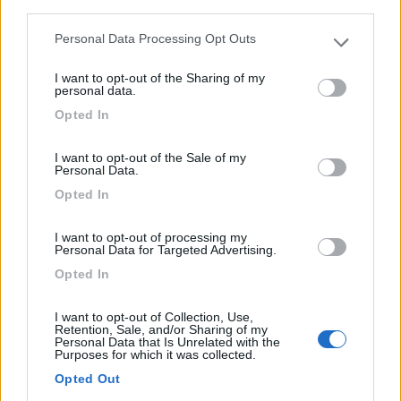
third parties.
Personal Data Processing Opt Outs
Please note that this website/app uses one or more Google
services and may gather and store information including but
Terranuova Bracciolini (AR) - 32.2km
I want to opt-out of the Sharing of my
not limited to your visit or usage behaviour. You may click to
personal data.
Località Paterna, 96
grant or deny consent to Google and its third-party tags to
Opted In
use your data for below specified purposes in below Google
1
consent section.
I want to opt-out of the Sale of my
Personal Data.
Opted In
I want to opt-out of processing my
Personal Data for Targeted Advertising.
Opted In
I want to opt-out of Collection, Use,
Retention, Sale, and/or Sharing of my
Personal Data that Is Unrelated with the
Purposes for which it was collected.
Area di sosta (AA)
Opted Out
Podere il Casale