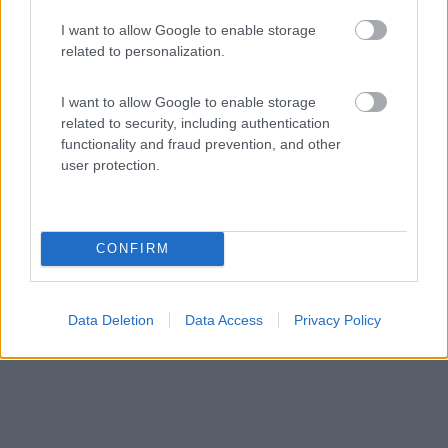
I want to allow Google to enable storage
Area di sosta (AA)
related to personalization.
Agriturismo Cele
I want to allow Google to enable storage
8,7
14
related to security, including authentication
Servizi / Posizione
functionality and fraud prevention, and other
user protection.
A 1 km dal centro, struttura con area sosta per una
CONFIRM
dozzi...
Celle Ligure (SV) - 66.8km
Via Sanda, 30
Data Deletion
Data Access
Privacy Policy