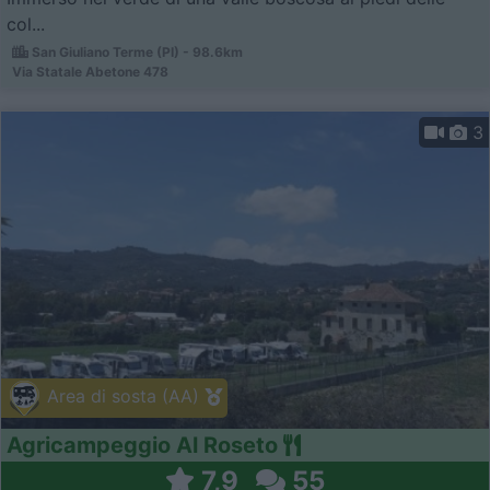
col...
San Giuliano Terme (PI) - 98.6km
Via Statale Abetone 478
3
Area di sosta (AA)
Agricampeggio Al Roseto
7,9
55