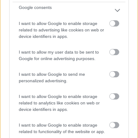
Google consents
Servizi / Posizione
I want to allow Google to enable storage
related to advertising like cookies on web or
Punto sosta camper a pagamento presso l'agriturismo,
device identifiers in apps.
con ...
Fivizzano (MS) - 61.5km
I want to allow my user data to be sent to
Loc. Germalla, 1 - Monte dei Bianchi
Google for online advertising purposes.
1
I want to allow Google to send me
personalized advertising.
I want to allow Google to enable storage
related to analytics like cookies on web or
device identifiers in apps.
I want to allow Google to enable storage
related to functionality of the website or app.