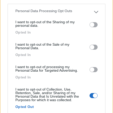
Antico borgo medioevale e principale centro dell'alta
third parties.
Val...
Personal Data Processing Opt Outs
Please note that this website/app uses one or more Google
Varzi (PV) - 60.4km
Via Generale Maretti 6
services and may gather and store information including but
I want to opt-out of the Sharing of my
not limited to your visit or usage behaviour. You may click to
personal data.
grant or deny consent to Google and its third-party tags to
1
Opted In
use your data for below specified purposes in below Google
consent section.
I want to opt-out of the Sale of my
Personal Data.
Opted In
I want to opt-out of processing my
Personal Data for Targeted Advertising.
Opted In
I want to opt-out of Collection, Use,
Area di sosta (PS+CS)
Retention, Sale, and/or Sharing of my
Personal Data that Is Unrelated with the
Purposes for which it was collected.
Agriturismo Ristorante Al Vecchio Tino
Opted Out
7
1