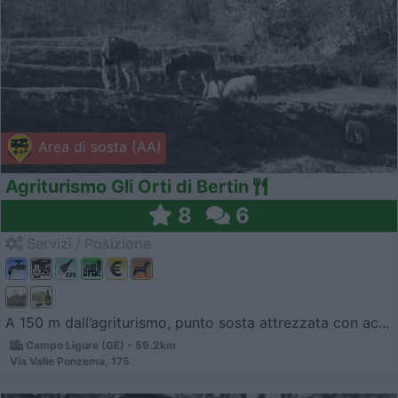
Area di sosta (AA)
Agriturismo Gli Orti di Bertin
8
6
Servizi / Posizione
A 150 m dall’agriturismo, punto sosta attrezzata con ac...
Campo Ligure (GE) - 59.2km
Via Valle Ponzema, 175