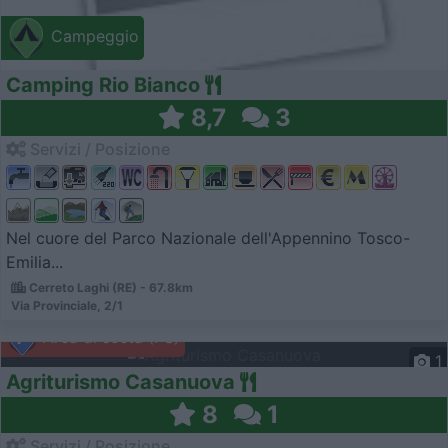
Campeggio
Camping Rio Bianco
8,7
3
Servizi / Posizione
Nel cuore del Parco Nazionale dell'Appennino Tosco-
Emilia...
Cerreto Laghi (RE) - 67.8km
Via Provinciale, 2/1
Area di sosta (PS)
1
Agriturismo Casanuova
8
1
Servizi / Posizione