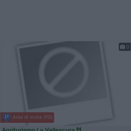
0
Area di sosta (PS)
Agriturismo La Vallescura