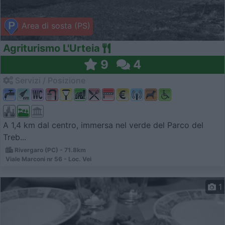
Area di sosta (PS)
Agriturismo L'Urteia
9
4
Servizi / Posizione
A 1,4 km dal centro, immersa nel verde del Parco del
Treb...
Rivergaro (PC) - 71.8km
Viale Marconi nr 56 - Loc. Vei
1