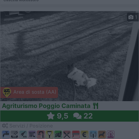
1
Area di sosta (AA)
Agriturismo Poggio Caminata
9,5
22
Servizi / Posizione