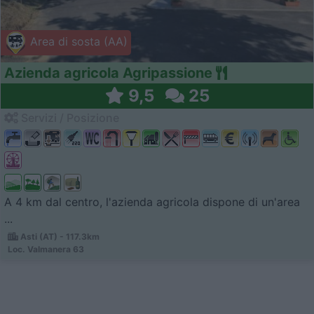
Area di sosta (AA)
Azienda agricola Agripassione
9,5
25
Servizi / Posizione
A 4 km dal centro, l'azienda agricola dispone di un'area
...
Asti (AT) - 117.3km
Loc. Valmanera 63