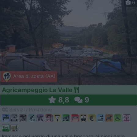
6
Area di sosta (AA)
Agricampeggio La Valle
8,8
9
Servizi / Posizione
Immerso nel verde di una valle boscosa ai piedi delle