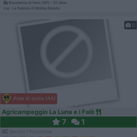
Rocchetta di Vara (SP) - 31.4km
Loc. La Debbia di Molino Rotato
0
Area di sosta (AA)
Agricampeggio La Luna e i Falò
7
1
Servizi / Posizione