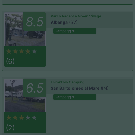
Parco Vacanze Green Village
8.5
Albenga
(SV)
Campeggio
(6)
Il Frantoio Camping
6.5
San Bartolomeo al Mare
(IM)
Campeggio
(2)