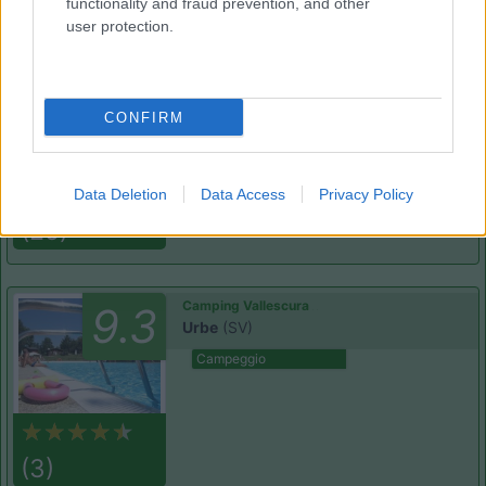
functionality and fraud prevention, and other
user protection.
Azienda agricola Agripassione
9.5
Asti
(AT)
CONFIRM
Area di sosta
Data Deletion
Data Access
Privacy Policy
(25)
Camping Vallescura
9.3
Urbe
(SV)
Campeggio
(3)