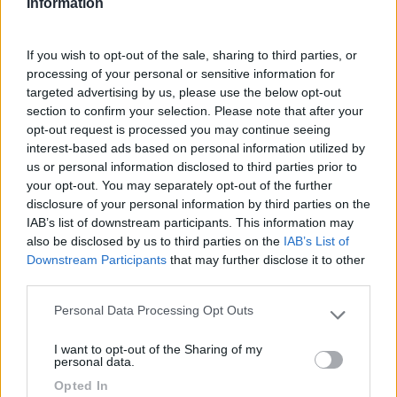
Information
grandi.
If you wish to opt-out of the sale, sharing to third parties, or
Accessibilità
Posizione
Prezzo
Punto ristoro
processing of your personal or sensitive information for
Punto vendita
targeted advertising by us, please use the below opt-out
section to confirm your selection. Please note that after your
opt-out request is processed you may continue seeing
20/05/2019 1:03
gipi48
interest-based ads based on personal information utilized by
us or personal information disclosed to third parties prior to
your opt-out. You may separately opt-out of the further
Ottima la cucina che offre alta qualità e
disclosure of your personal information by third parties on the
abbondanza dei cibi. Posto tranquillo e tanta
IAB’s list of downstream participants. This information may
cordialità dei gestori.
also be disclosed by us to third parties on the
IAB’s List of
Downstream Participants
that may further disclose it to other
third parties.
Accoglienza
Caratteristiche
Punto ristoro
Personal Data Processing Opt Outs
Please note that this website/app uses one or more Google
04/06/2018 7:51
services and may gather and store information including but
zenigata
I want to opt-out of the Sharing of my
not limited to your visit or usage behaviour. You may click to
personal data.
grant or deny consent to Google and its third-party tags to
Azienda vitivinicola a gestione familiare: la signora
Opted In
use your data for below specified purposes in below Google