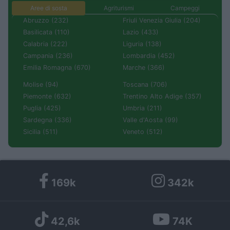
Aree di sosta
Agriturismi
Campeggi
Abruzzo (232)
Friuli Venezia Giulia (204)
Basilicata (110)
Lazio (433)
Calabria (222)
Liguria (138)
Campania (236)
Lombardia (452)
Emilia Romagna (670)
Marche (366)
Molise (94)
Toscana (706)
Piemonte (632)
Trentino Alto Adige (357)
Puglia (425)
Umbria (211)
Sardegna (336)
Valle d'Aosta (99)
Sicilia (511)
Veneto (512)
169k
342k
42,6k
74K