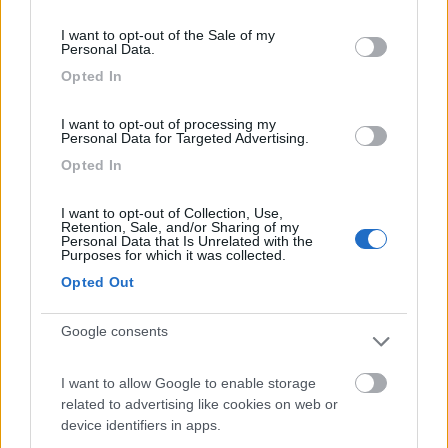
Silvia, il marito e le figlie sono molto gentili ed
consent section.
ospitali. La degustazione dei loro vini è un
I want to opt-out of the Sale of my
Personal Data.
percorso interessante ed informale. Parcheggiare
Opted In
il camper nelle vigne è molto romantico, anche se
non ci sono servizi lo spazio a disposizione è ben
I want to opt-out of processing my
curato.
Personal Data for Targeted Advertising.
Opted In
Accoglienza
Caratteristiche
Posizione
Pulizia
Punto vendita
I want to opt-out of Collection, Use,
Retention, Sale, and/or Sharing of my
Personal Data that Is Unrelated with the
Purposes for which it was collected.
09/11/2015 19:18
zeno2
Opted Out
Sosta immersa tra i vigneti,tranquilla e in una
Google consents
struttura con persone veramente accoglienti...la
possibilità della degustazione di vini è una
I want to allow Google to enable storage
piacevole esperienza in una terra stupenda.
related to advertising like cookies on web or
device identifiers in apps.