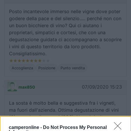
Posto incantevole immerso nelle vigne dove poter
godere della pace e del silenzio..... perché non con
un buon bicchiere di vino? Qui ci aiutano i
proprietari, simpatici e cortesi, che con una
degustazione guidata ci accompagnano a scoprire
i vini di questo territorio da loro prodotti.
Consigliatissimo.
Accoglienza
Posizione
Punto vendita
07/09/2020 15:23
max850
La sosta è molto bella e suggestiva fra i vigneti,
ma fuori dall'azienda. Ottima degustazione di vini
(8) con piccoli assaggi (20€). Non ci risulta
facciano ristorazione. Ultimo pezzo di strada
camperonline -
Do Not Process My Personal
(3/400 metri), un po' impegnativo per mezzi