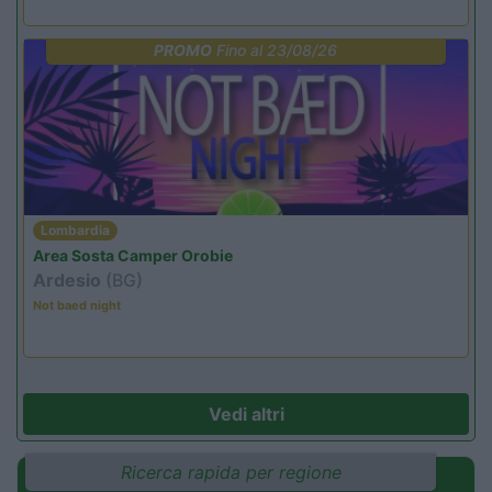
PROMO
Fino al 23/08/26
Lombardia
Area Sosta Camper Orobie
Ardesio
(BG)
Not baed night
Vedi altri
Ricerca rapida per regione