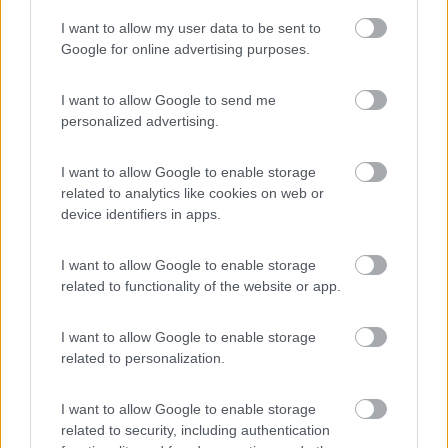
Accoglienza
Caratteristiche
Posizione
Punto vendita
I want to allow my user data to be sent to
Google for online advertising purposes.
04/11/2014 18:07
Ribon
I want to allow Google to send me
Tranquillo, immerso fra i vigneti. Possibilità
personalized advertising.
degustazione e acquisto vini. Accoglienza ottima.
I want to allow Google to enable storage
related to analytics like cookies on web or
Accoglienza
Caratteristiche
Posizione
Punto vendita
device identifiers in apps.
21/01/2012 21:57
Caneuva
I want to allow Google to enable storage
related to functionality of the website or app.
Tranquilla, immersa tra i vigneti.
I want to allow Google to enable storage
related to personalization.
Caratteristiche
Posizione
I want to allow Google to enable storage
related to security, including authentication
Segnalati nei dintorni