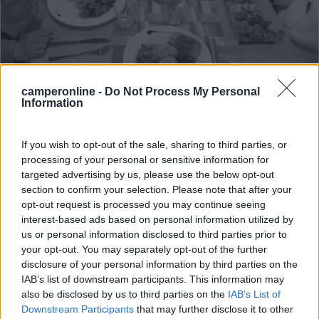
camperonline -
Do Not Process My Personal
Information
Area di sosta (PS+CS)
If you wish to opt-out of the sale, sharing to third parties, or
Agrisosta Maso Grezi
processing of your personal or sensitive information for
6,4
10
targeted advertising by us, please use the below opt-out
section to confirm your selection. Please note that after your
Servizi / Posizione
opt-out request is processed you may continue seeing
interest-based ads based on personal information utilized by
us or personal information disclosed to third parties prior to
your opt-out. You may separately opt-out of the further
Punto sosta in agriturismo, a pagamento carico/scarico e
disclosure of your personal information by third parties on the
...
IAB’s list of downstream participants. This information may
also be disclosed by us to third parties on the
IAB’s List of
Andalo (TN) - 96.2km
Downstream Participants
that may further disclose it to other
Via Laghet 8a