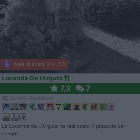
Area di sosta (PS+CS)
Locanda De l'Arguta
7,3
7
Servizi / Posizione
La Locanda de L'Arguta ha realizzato 7 piazzole per
campe...