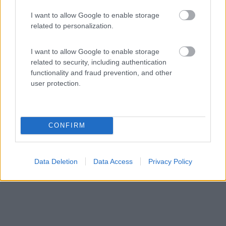
0
1
I want to allow Google to enable storage
related to personalization.
Servizi / Posizione
I want to allow Google to enable storage
related to security, including authentication
L'azienda biologica è dedita prevalentemente
functionality and fraud prevention, and other
user protection.
all'allevam...
Dellach - 97.4km
Leifling 31
CONFIRM
Data Deletion
Data Access
Privacy Policy