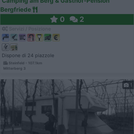
Camping am Berg & Gasthof-Pension
Bergfriede
0
2
Servizi / Posizione
Dispone di 24 piazzole
Steinfeld - 107.1km
Mitterberg 3
1