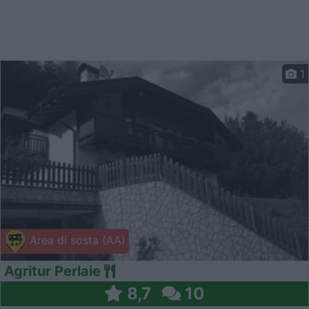
1
Area di sosta (AA)
Agritur Perlaie
8,7
10