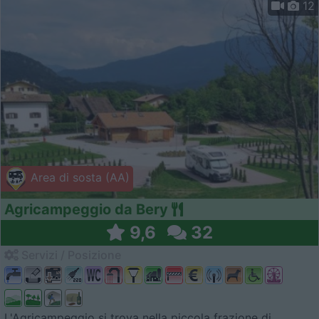
12
Area di sosta (AA)
Agricampeggio da Bery
9,6
32
Servizi / Posizione
L'Agricampeggio si trova nella piccola frazione di