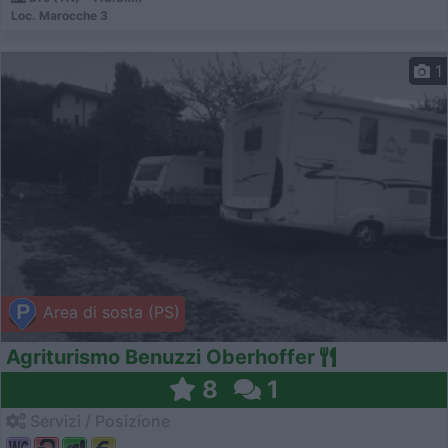
Loc. Marocche 3
1
Area di sosta (PS)
Agriturismo Benuzzi Oberhoffer
8
1
Servizi / Posizione