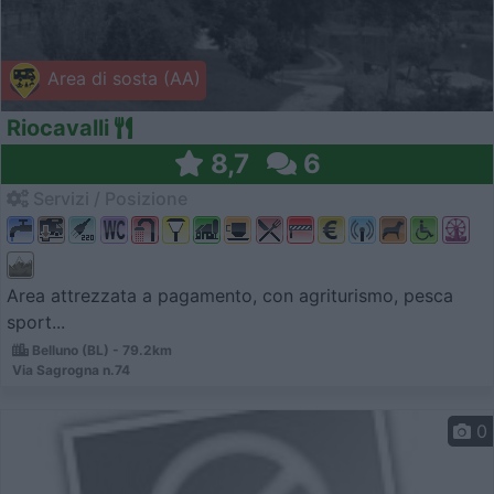
Area di sosta (AA)
Riocavalli
8,7
6
Servizi / Posizione
Area attrezzata a pagamento, con agriturismo, pesca
sport...
Belluno (BL) - 79.2km
Via Sagrogna n.74
0