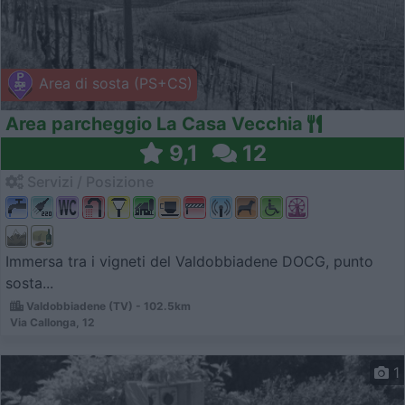
Area di sosta (PS+CS)
Area parcheggio La Casa Vecchia
9,1
12
Servizi / Posizione
Immersa tra i vigneti del Valdobbiadene DOCG, punto
sosta...
Valdobbiadene (TV) - 102.5km
Via Callonga, 12
1