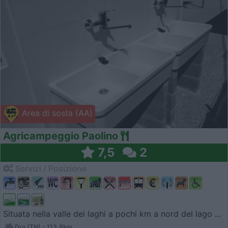
Area di sosta (AA)
Agricampeggio Paolino
7,5
2
Servizi / Posizione
Situata nella valle dei laghi a pochi km a nord del lago ...
Dro (TN) - 113.8km