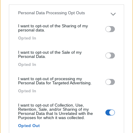
third parties.
1
Personal Data Processing Opt Outs
Please note that this website/app uses one or more Google
services and may gather and store information including but
I want to opt-out of the Sharing of my
not limited to your visit or usage behaviour. You may click to
personal data.
grant or deny consent to Google and its third-party tags to
Opted In
use your data for below specified purposes in below Google
consent section.
I want to opt-out of the Sale of my
Personal Data.
Opted In
I want to opt-out of processing my
Campeggio
Personal Data for Targeted Advertising.
Opted In
Agritur Airone Bed & Camping
I want to opt-out of Collection, Use,
9,3
9
Retention, Sale, and/or Sharing of my
Personal Data that Is Unrelated with the
Servizi / Posizione
Purposes for which it was collected.
Opted Out