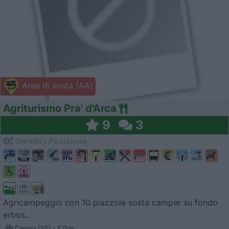
Area di sosta (AA)
Agriturismo Pra' d'Arca
9
3
Servizi / Posizione
Agricampeggio con 10 piazzole sosta camper su fondo
erbos...
Ceggia (VE) - 87km