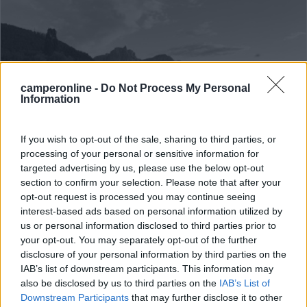
camperonline -
Do Not Process My Personal
Information
If you wish to opt-out of the sale, sharing to third parties, or
Area di sosta (PS)
processing of your personal or sensitive information for
targeted advertising by us, please use the below opt-out
Parcheggio Agriturismo Tirlerhof
section to confirm your selection. Please note that after your
opt-out request is processed you may continue seeing
6,6
8
interest-based ads based on personal information utilized by
Servizi / Posizione
us or personal information disclosed to third parties prior to
your opt-out. You may separately opt-out of the further
disclosure of your personal information by third parties on the
IAB’s list of downstream participants. This information may
Punto sosta nel prato interno dell'Agriturismo Tirlerhof,...
also be disclosed by us to third parties on the
IAB’s List of
Downstream Participants
that may further disclose it to other
Castelrotto (BZ) - 65.6km