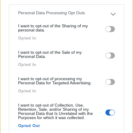
third parties.
Strada Digon
Personal Data Processing Opt Outs
Please note that this website/app uses one or more Google
1
services and may gather and store information including but
I want to opt-out of the Sharing of my
not limited to your visit or usage behaviour. You may click to
personal data.
grant or deny consent to Google and its third-party tags to
Opted In
use your data for below specified purposes in below Google
consent section.
I want to opt-out of the Sale of my
Personal Data.
Opted In
I want to opt-out of processing my
Personal Data for Targeted Advertising.
Area di sosta (PS+CS)
Opted In
Area parcheggio La Casa Vecchia
I want to opt-out of Collection, Use,
Retention, Sale, and/or Sharing of my
9,1
12
Personal Data that Is Unrelated with the
Purposes for which it was collected.
Servizi / Posizione
Opted Out