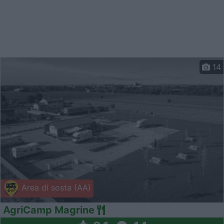
14
Area di sosta (AA)
AgriCamp Magrine