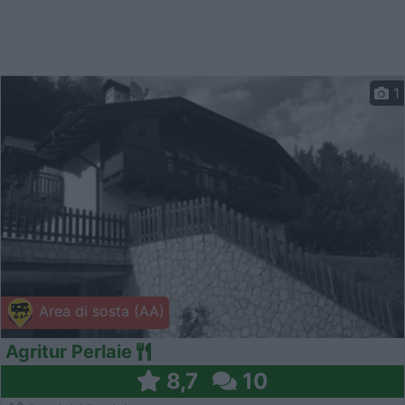
1
Area di sosta (AA)
Agritur Perlaie
8,7
10