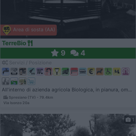
Area di sosta (AA)
TerreBio
9
4
Servizi / Posizione
All'interno di azienda agricola Biologica, in pianura, om...
Spresiano (TV) - 79.4km
Via Isonzo 20a
1