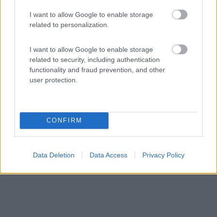
Camping am Berg & Gasthof-Pension
I want to allow Google to enable storage
Bergfriede
related to personalization.
0
2
I want to allow Google to enable storage
Servizi / Posizione
related to security, including authentication
functionality and fraud prevention, and other
user protection.
Dispone di 24 piazzole
Steinfeld - 71.8km
Mitterberg 3
CONFIRM
Data Deletion
Data Access
Privacy Policy