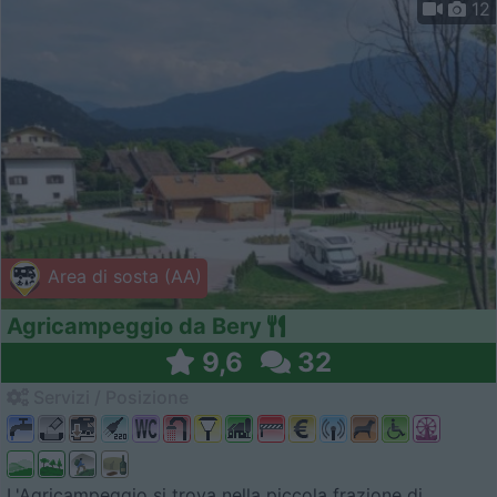
12
Area di sosta (AA)
Agricampeggio da Bery
9,6
32
Servizi / Posizione
L'Agricampeggio si trova nella piccola frazione di