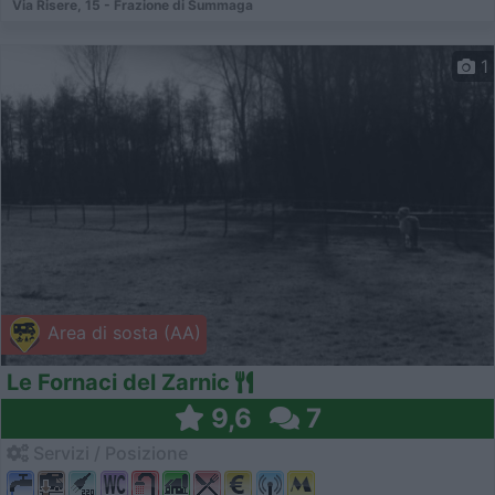
Via Risere, 15 - Frazione di Summaga
1
Area di sosta (AA)
Le Fornaci del Zarnic
9,6
7
Servizi / Posizione