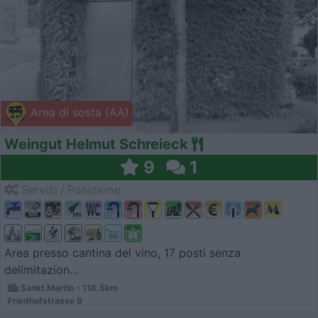
Area di sosta (AA)
Weingut Helmut Schreieck
9
1
Servizi / Posizione
Area presso cantina del vino, 17 posti senza
delimitazion...
Sankt Martin - 118.5km
Friedhofstrasse 8