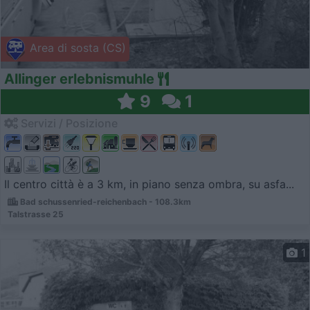
Area di sosta (CS)
Allinger erlebnismuhle
9
1
Servizi / Posizione
Il centro città è a 3 km, in piano senza ombra, su asfa...
Bad schussenried-reichenbach - 108.3km
Talstrasse 25
1