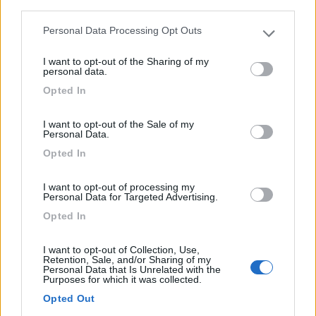
third parties.
Personal Data Processing Opt Outs
Please note that this website/app uses one or more Google
services and may gather and store information including but
Area pianeggiante sulle sponde del fiume Meno, a
I want to opt-out of the Sharing of my
not limited to your visit or usage behaviour. You may click to
personal data.
pagament...
grant or deny consent to Google and its third-party tags to
Opted In
use your data for below specified purposes in below Google
Segnitz - 213.6km
Baumhofstrasse 147
consent section.
I want to opt-out of the Sale of my
Personal Data.
1
Opted In
I want to opt-out of processing my
Personal Data for Targeted Advertising.
Opted In
I want to opt-out of Collection, Use,
Retention, Sale, and/or Sharing of my
Personal Data that Is Unrelated with the
Purposes for which it was collected.
Opted Out