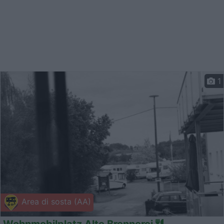
1
Area di sosta (AA)
Wohnmobilplatz Alte Brennerei