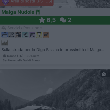
Area di sosta (PS+CS)
Malga Nudole
6,5
2
Servizi / Posizione
Sulla strada per la Diga Bissina in prossimità di Malga...
Daone (TN) - 301.4km
Sentiero della Val di Fumo
1