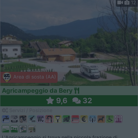
12
Area di sosta (AA)
Agricampeggio da Bery
9,6
32
Servizi / Posizione
L'Agricampeggio si trova nella piccola frazione di