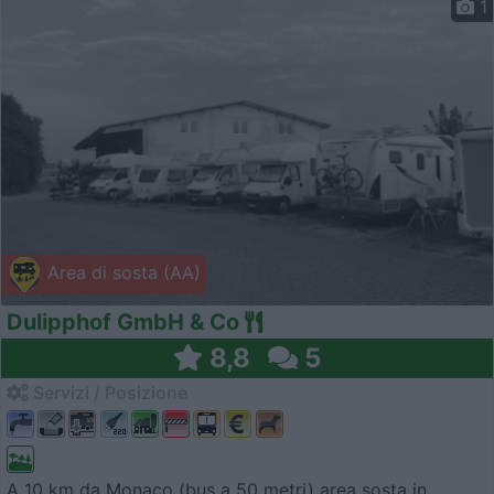
1
Area di sosta (AA)
Dulipphof GmbH & Co
8,8
5
Servizi / Posizione
A 10 km da Monaco (bus a 50 metri) area sosta in