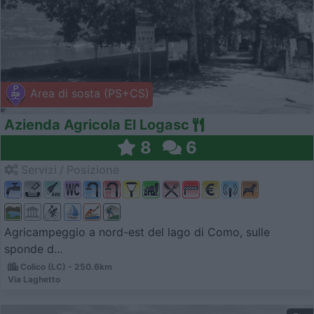
Area di sosta (PS+CS)
Azienda Agricola El Logasc
8
6
Servizi / Posizione
Agricampeggio a nord-est del lago di Como, sulle
sponde d...
Colico (LC) - 250.6km
Via Laghetto