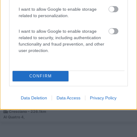
I want to allow Google to enable storage
related to personalization.
I want to allow Google to enable storage
Area di sosta (AA)
related to security, including authentication
functionality and fraud prevention, and other
Agriturismo La Finca
user protection.
7,5
2
Servizi / Posizione
CONFIRM
Area verde con scuderia di cavalli, circondata da
Data Deletion
Data Access
Privacy Policy
pascoli...
Cresciano - 226.1km
Al Quatro 4,