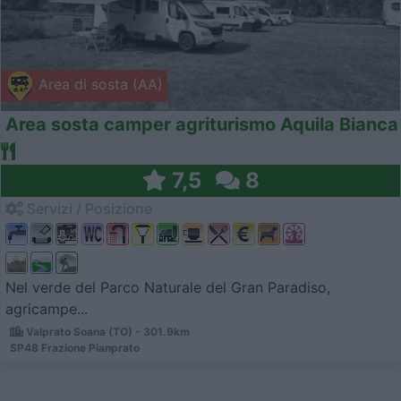
Area di sosta (AA)
Area sosta camper agriturismo Aquila Bianca
7,5
8
Servizi / Posizione
Nel verde del Parco Naturale del Gran Paradiso,
agricampe...
Valprato Soana (TO) - 301.9km
SP48 Frazione Pianprato