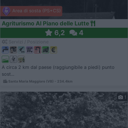
Area di sosta (PS+CS)
Agriturismo Al Piano delle Lutte
6,2
4
Servizi / Posizione
A circa 2 km dal paese (raggiungibile a piedi) punto
sost...
Santa Maria Maggiore (VB) - 234.4km
1