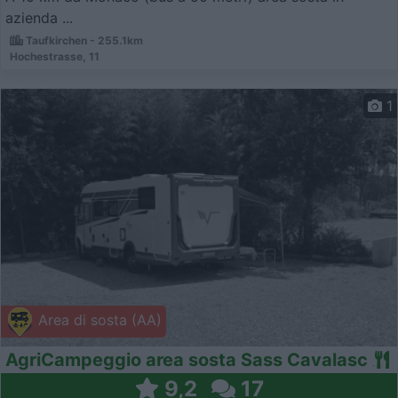
azienda ...
Taufkirchen - 255.1km
Hochestrasse, 11
1
Area di sosta (AA)
AgriCampeggio area sosta Sass Cavalasc
9,2
17