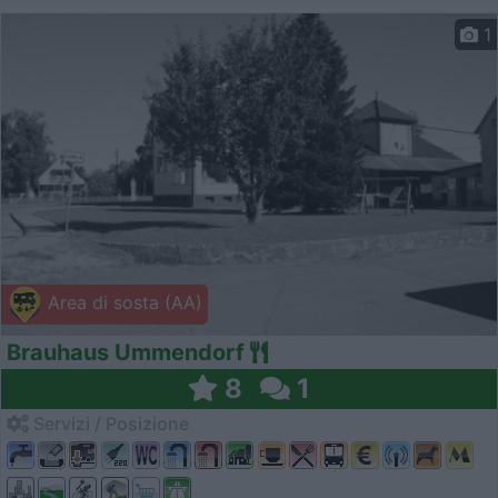
1
Area di sosta (AA)
Brauhaus Ummendorf
8
1
Servizi / Posizione