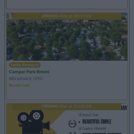
PROMO
Fino al 08/11/26
Emilia Romagna
Camper Park Rimini
Miramare
(RN)
Benefit Card
PROMO
Fino al 12/08/26