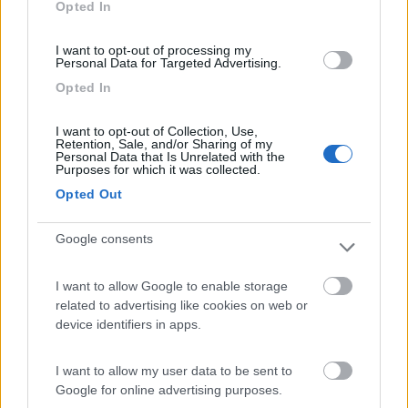
Opted In
Servizi
I want to opt-out of processing my
Personal Data for Targeted Advertising.
16/12/2015 11:33
Aussie2013
Opted In
I want to opt-out of Collection, Use,
Retention, Sale, and/or Sharing of my
Caratteristiche
Posizione
Prezzo
Punto ristoro
Personal Data that Is Unrelated with the
Purposes for which it was collected.
Servizi
Opted Out
28/05/2012 17:36
nadia25
Google consents
Un po' cara per quello che offre in se. €12 anche
I want to allow Google to enable storage
se si mangia presso di loro.
related to advertising like cookies on web or
device identifiers in apps.
Prezzo
Punto ristoro
I want to allow my user data to be sent to
Google for online advertising purposes.