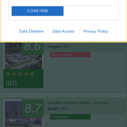
CONFIRM
(44)
Data Deletion
Data Access
Privacy Policy
Area Camper Revettaz - Cogne
8.6
Cogne
(AO)
Area di sosta
(91)
Lazy Bee Camping Village - La Pinsa
8.7
Quart
(AO)
Campeggio