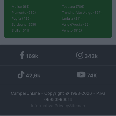
Molise (94)
Toscana (706)
Piemonte (632)
Trentino Alto Adige (357)
Puglia (425)
Umbria (211)
Sardegna (336)
Valle d'Aosta (99)
Sicilia (511)
Veneto (512)
169k
342k
42,6k
74K
CamperOnLine - Copyright © 1998-2026 - P.Iva
06953990014
Informativa Privacy
Sitemap