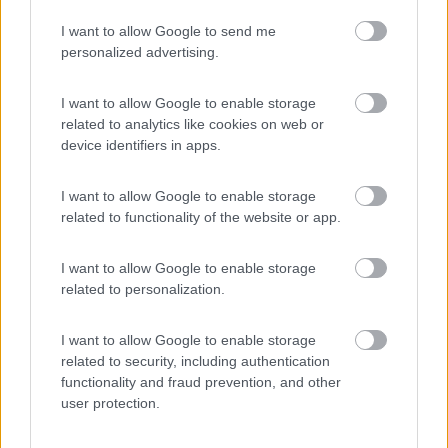
19/07/2010 12:49
socrate88
I want to allow Google to send me
personalized advertising.
Prezzo
Punto ristoro
I want to allow Google to enable storage
related to analytics like cookies on web or
23/01/2010 19:32
device identifiers in apps.
Pippo5951
I want to allow Google to enable storage
related to functionality of the website or app.
Prezzo
Punto ristoro
I want to allow Google to enable storage
related to personalization.
Segnalati nei dintorni
I want to allow Google to enable storage
related to security, including authentication
Area Sosta Camper Lillaz
8.7
functionality and fraud prevention, and other
Cogne
(AO)
user protection.
Area di sosta