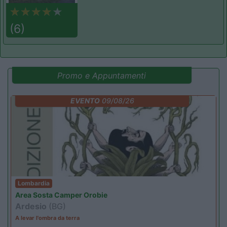
(6)
Promo e Appuntamenti
EVENTO
09/08/26
Lombardia
Area Sosta Camper Orobie
Ardesio
(BG)
A levar l'ombra da terra