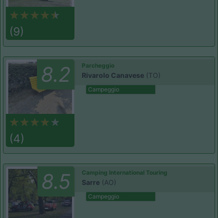
(9)
Parcheggio
8.2
Rivarolo Canavese
(TO)
Campeggio
(4)
Camping International Touring
8.5
Sarre
(AO)
Campeggio