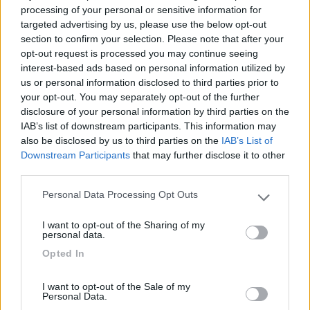
processing of your personal or sensitive information for
26/10/2023 10:26
Guerrino 1
targeted advertising by us, please use the below opt-out
section to confirm your selection. Please note that after your
Bell'area di sosta, aperta nel periodo estivo.
opt-out request is processed you may continue seeing
interest-based ads based on personal information utilized by
us or personal information disclosed to third parties prior to
Accessibilità
your opt-out. You may separately opt-out of the further
disclosure of your personal information by third parties on the
IAB’s list of downstream participants. This information may
14/07/2023 13:00
vicky57
also be disclosed by us to third parties on the
IAB’s List of
Downstream Participants
that may further disclose it to other
Abbiamo trovato l'area comoda, su erbetta, con
third parties.
carico e scarico, area giochi per bambini,
Personal Data Processing Opt Outs
Please note that this website/app uses one or more Google
possibilità di fare il barbecue, doccia calda
services and may gather and store information including but
compresa nel prezzo. E nel ristorante che la
I want to opt-out of the Sharing of my
not limited to your visit or usage behaviour. You may click to
personal data.
gestisce si mangia bene a prezzi contenuti.
grant or deny consent to Google and its third-party tags to
Possibilità di fare passeggiate, seggiovia non
Opted In
use your data for below specified purposes in below Google
lontana. Unico neo, non c'è corrente elettrica.
consent section.
I want to opt-out of the Sale of my
Personal Data.
Caratteristiche
Posizione
Prezzo
Punto ristoro