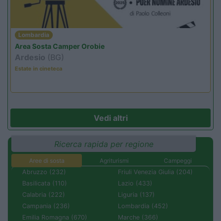
Lombardia
Area Sosta Camper Orobie
Ardesio
(BG)
Estate in cineteca
Vedi altri
Ricerca rapida per regione
Aree di sosta
Agriturismi
Campeggi
Abruzzo (232)
Friuli Venezia Giulia (204)
Basilicata (110)
Lazio (433)
Calabria (222)
Liguria (137)
Campania (236)
Lombardia (452)
Emilia Romagna (670)
Marche (366)