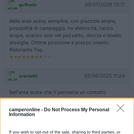
09/07/2026 13:17
goffredo
Bella area sosta, semplice, con piazzole ampie,
possibilità di campeggio, no elettricità, carico
acqua, scarico solo nel pozzetto, doccia e lavello
stoviglie. Ottima posizione e prezzo onesto.
Ristorante Top.
05/06/2025 11:24
orsola60
Bell'area sosta che ti permette un contatto
piacevole con la natura. Un grazie alla famiglia
che gestisce l'area per l'accoglienza e cordialità.
camperonline -
Do Not Process My Personal
Information
Accoglienza
Posizione
If you wish to opt-out of the sale, sharing to third parties, or