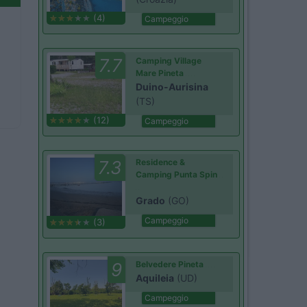
(4)
Campeggio
7.7
Camping Village
Mare Pineta
Duino-Aurisina
(TS)
(12)
Campeggio
7.3
Residence &
Camping Punta Spin
Grado
(GO)
Campeggio
(3)
9
Belvedere Pineta
Aquileia
(UD)
Campeggio