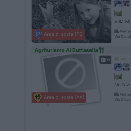
Villa Ma
Morteg
Area di sosta (PS)
Via Castio
Agriturismo Al Buttasella
0
Servizi
Nell'az
Morteg
Area di sosta (AA)
Via Chias