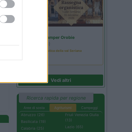
Lombardia
Area Sosta Camper Orobie
Ardesio
(BG)
Rassegna organistica della val Seriana
Vedi altri
Ricerca rapida per regione
Aree di sosta
Agriturismi
Campeggi
Abruzzo (26)
Friuli Venezia Giulia
(13)
Basilicata (19)
Lazio (65)
Calabria (25)