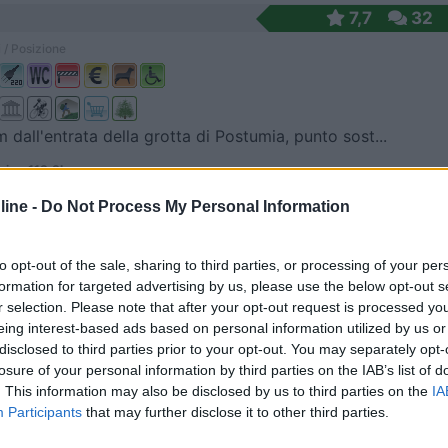
7,7
32
 / Posizione
 dall'entrata della grotta di Postumia, punto sost...
ia - 113.3km
 1
ine -
Do Not Process My Personal Information
8
1
to opt-out of the sale, sharing to third parties, or processing of your per
 / Posizione
formation for targeted advertising by us, please use the below opt-out s
r selection. Please note that after your opt-out request is processed y
eing interest-based ads based on personal information utilized by us or
disclosed to third parties prior to your opt-out. You may separately opt-
 agrituristica a conduzione familiare, ubicata nel...
losure of your personal information by third parties on the IAB’s list of
Aurisina (TS) - 133.5km
. This information may also be disclosed by us to third parties on the
IA
ina Cave 55
Participants
that may further disclose it to other third parties.