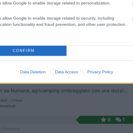
 / Posizione
o allow Google to enable storage related to personalization.
o allow Google to enable storage related to security, including
cation functionality and fraud prevention, and other user protection.
m dal centro, azienda vitivinicola con camere, amp...
o del Turgnano (UD) - 169.1km
zolo 71
CONFIRM
ntry House
6,3
12
 / Posizione
Data Deletion
Data Access
Privacy Policy
m da Numana, agricamping ombreggiato con una dozzi...
 (AN) - 171km
Davanzali
8
1
 / Posizione