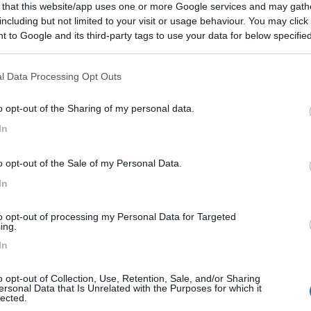
7
1
 that this website/app uses one or more Google services and may gath
including but not limited to your visit or usage behaviour. You may click 
 / Posizione
 to Google and its third-party tags to use your data for below specifi
ogle consent section.
l Data Processing Opt Outs
n - 135.9km
ci Bilo stanovi 12
o opt-out of the Sharing of my personal data.
In
4
1
o opt-out of the Sale of my Personal Data.
 / Posizione
In
to opt-out of processing my Personal Data for Targeted
ing.
er 15 veicoli, degustazioni incluse nel prezzo del...
In
rk - 140.4km
2a
o opt-out of Collection, Use, Retention, Sale, and/or Sharing
ersonal Data that Is Unrelated with the Purposes for which it
lected.
8,3
3