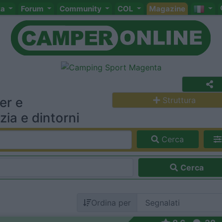
ta
Forum
Community
COL
Magazine
er e
Struttura
ia e dintorni
Cerca
Cerca
Ordina per