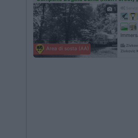
1
Servizi
Immersa
Zivkov
Area di sosta (AA)
Zivkovic 