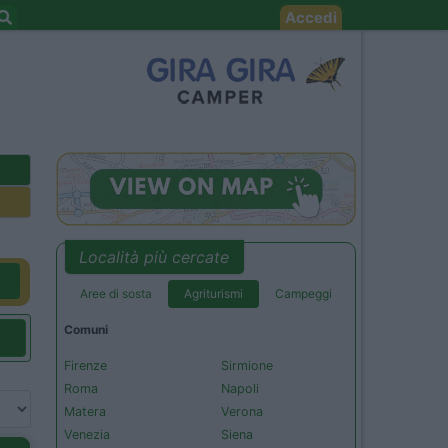
Accedi
Località più cercate
Aree di sosta
Agriturismi
Campeggi
Comuni
Firenze
Sirmione
Roma
Napoli
Matera
Verona
Venezia
Siena