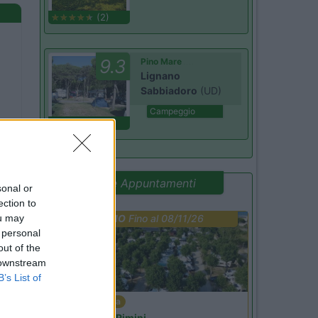
(2)
9.3
Pino Mare
Lignano
Sabbiadoro
(UD)
Campeggio
(7)
Promo e Appuntamenti
sonal or
ection to
ou may
PROMO
Fino al 08/11/26
 personal
out of the
 downstream
B’s List of
Emilia Romagna
Camper Park Rimini