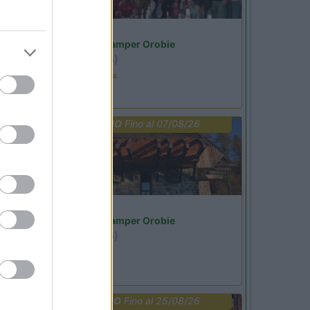
Lombardia
Area Sosta Camper Orobie
Ardesio
(BG)
Ardesio in scatola
PROMO
Fino al 07/08/26
Lombardia
Area Sosta Camper Orobie
Ardesio
(BG)
jazz in quota
PROMO
Fino al 25/08/26