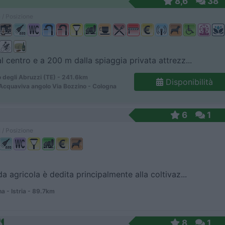
8,6
38
 / Posizione
al centro e a 200 m dalla spiaggia privata attrezz...
 degli Abruzzi (TE) - 241.6km
Disponibilità
 Acquaviva angolo Via Bozzino - Cologna
6
1
 / Posizione
da agricola è dedita principalmente alla coltivaz...
 - Istria - 89.7km
8
1