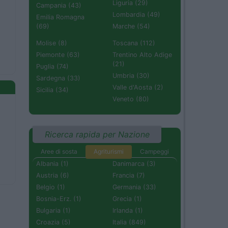
Liguria (29)
Campania (43)
Lombardia (49)
Emilia Romagna
(69)
Marche (54)
Molise (8)
Toscana (112)
Piemonte (63)
Trentino Alto Adige
(21)
Puglia (74)
Umbria (30)
Sardegna (33)
Valle d'Aosta (2)
Sicilia (34)
Veneto (80)
Ricerca rapida per Nazione
Aree di sosta
Agriturismi
Campeggi
Albania (1)
Danimarca (3)
Austria (6)
Francia (7)
Belgio (1)
Germania (33)
Bosnia-Erz. (1)
Grecia (1)
Bulgaria (1)
Irlanda (1)
Croazia (5)
Italia (849)