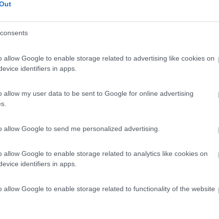
Out
 / Posizione
consents
su una collina nei pressi di Skradin (Krka N.P.),...
o allow Google to enable storage related to advertising like cookies on
n - 146.1km
evice identifiers in apps.
o allow my user data to be sent to Google for online advertising
7,2
4
s.
 / Posizione
to allow Google to send me personalized advertising.
o allow Google to enable storage related to analytics like cookies on
a IperCoop, punto sosta con carico acqua, eventual...
evice identifiers in apps.
ca d'Isonzo (GO) - 153.8km
 11
o allow Google to enable storage related to functionality of the website
8
2