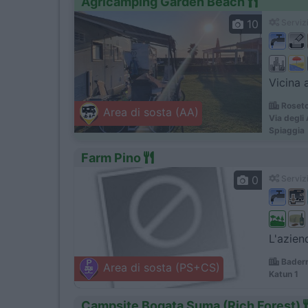
Agricamping Garden Beach
10
Servizi
Vicina 
Roseto
Area di sosta (AA)
Via degli
Spiaggia
Farm Pino
0
Servizi
L'azien
Baderna
Area di sosta (PS+CS)
Katun 1
Campsite Bogata Suma (Rich Forest)