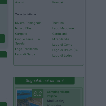
Assisi
Pompei
Zone turistiche
Riviera Romagnola
Trentino
Isola d'Elba
Lago Maggiore
Gargano
Gardaland
Cinque Terre - La
Mirabilandia
Spezia
Lago di Como
Lago Trasimeno
Lago di Braies (BZ)
Lago di Garda
Lago di Ledro
Segnalati nei dintorni
6.2
Camping Village
Poljana
Mali Losinj
(Croazia)