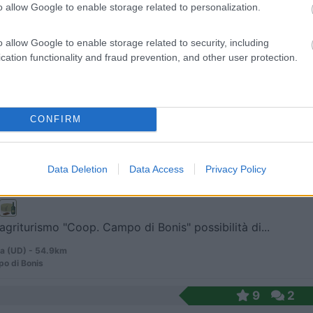
o allow Google to enable storage related to personalization.
 / Posizione
o allow Google to enable storage related to security, including
cation functionality and fraud prevention, and other user protection.
 dall'entrata della grotta di Postumia, punto sost...
ia - 52.3km
 1
CONFIRM
5,5
2
 / Posizione
Data Deletion
Data Access
Privacy Policy
agriturismo "Coop. Campo di Bonis" possibilità di...
a (UD) - 54.9km
o di Bonis
9
2