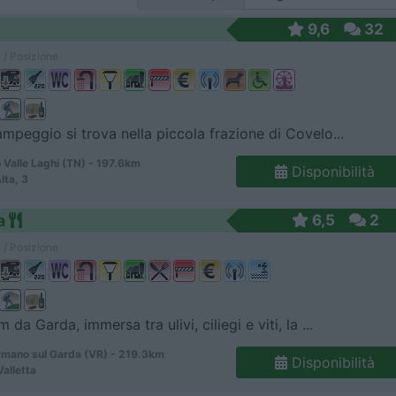
9,6
32
 / Posizione
ampeggio si trova nella piccola frazione di Covelo...
 Valle Laghi (TN) - 197.6km
Disponibilità
Alta, 3
a
6,5
2
 / Posizione
 da Garda, immersa tra ulivi, ciliegi e viti, la ...
mano sul Garda (VR) - 219.3km
Disponibilità
Valletta