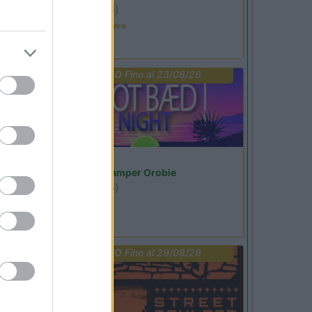
Ardesio
(BG)
Incontri con il teatro
PROMO
Fino al 23/08/26
Lombardia
Area Sosta Camper Orobie
Ardesio
(BG)
Not baed night
PROMO
Fino al 29/08/26