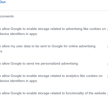
8
2
Out
 / Posizione
consents
o allow Google to enable storage related to advertising like cookies on
m dal centro, azienda vitivinicola con camere, amp...
evice identifiers in apps.
o del Turgnano (UD) - 33.8km
zolo 71
o allow my user data to be sent to Google for online advertising
s.
9,6
7
 / Posizione
to allow Google to send me personalized advertising.
o allow Google to enable storage related to analytics like cookies on
evice identifiers in apps.
trezzata presso Azienda Agricola Zarnic con 7 post...
uzzo di Rivignano Teor (UD) - 38km
o allow Google to enable storage related to functionality of the website
rarca, 10
7,7
32