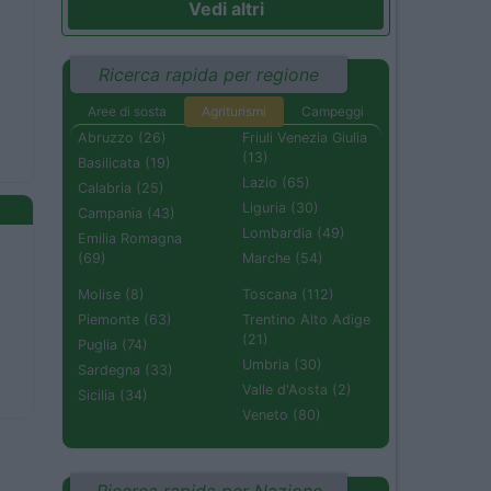
Vedi altri
Ricerca rapida per regione
Aree di sosta
Agriturismi
Campeggi
Abruzzo (26)
Friuli Venezia Giulia
(13)
Basilicata (19)
Lazio (65)
Calabria (25)
Liguria (30)
Campania (43)
Lombardia (49)
Emilia Romagna
(69)
Marche (54)
Molise (8)
Toscana (112)
Piemonte (63)
Trentino Alto Adige
(21)
Puglia (74)
Umbria (30)
Sardegna (33)
Valle d'Aosta (2)
Sicilia (34)
Veneto (80)