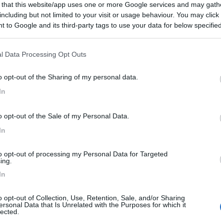
 that this website/app uses one or more Google services and may gath
9,7
3
including but not limited to your visit or usage behaviour. You may click 
 to Google and its third-party tags to use your data for below specifi
 / Posizione
ogle consent section.
l Data Processing Opt Outs
ienda agricola, immersa nel verde e vicina al paes...
o opt-out of the Sharing of my personal data.
liano (UD) - 30.5km
In
ottis 2/a - Lavariano
o opt-out of the Sale of my Personal Data.
8
1
In
 / Posizione
to opt-out of processing my Personal Data for Targeted
ing.
In
x, situata nel cuore della bassa friulana, offre ...
liano (UD) - 30.9km
o opt-out of Collection, Use, Retention, Sale, and/or Sharing
ns 4, Chiasiellis
ersonal Data that Is Unrelated with the Purposes for which it
lected.