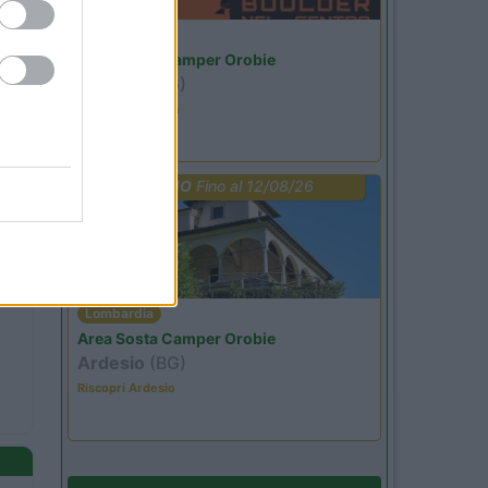
Lombardia
Area Sosta Camper Orobie
Ardesio
(BG)
Ardesio si blocca
PROMO
Fino al 12/08/26
Lombardia
Area Sosta Camper Orobie
Ardesio
(BG)
Riscopri Ardesio