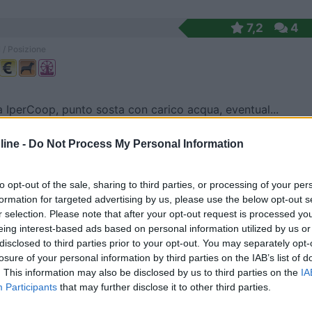
7,2
4
 / Posizione
a IperCoop, punto sosta con carico acqua, eventual...
ca d'Isonzo (GO) - 13.9km
ine -
Do Not Process My Personal Information
 11
4
1
to opt-out of the sale, sharing to third parties, or processing of your per
formation for targeted advertising by us, please use the below opt-out s
 / Posizione
r selection. Please note that after your opt-out request is processed y
eing interest-based ads based on personal information utilized by us or
disclosed to third parties prior to your opt-out. You may separately opt-
losure of your personal information by third parties on the IAB’s list of
er 15 veicoli, degustazioni incluse nel prezzo del...
. This information may also be disclosed by us to third parties on the
IA
rk - 21.1km
Participants
that may further disclose it to other third parties.
2a