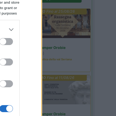
er and store
to grant or
PROMO
Fino al 25/08/26
ed purposes
Lombardia
Area Sosta Camper Orobie
Ardesio
(BG)
Rassegna organistica della val Seriana
PROMO
Fino al 11/08/26
Lombardia
Area Sosta Camper Orobie