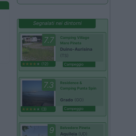
Segnalati nei dintorni
7.7
Camping Village
Mare Pineta
Duino-Aurisina
(TS)
(12)
Campeggio
7.3
Residence &
Camping Punta Spin
Grado
(GO)
Campeggio
(3)
9
Belvedere Pineta
Aquileia
(UD)