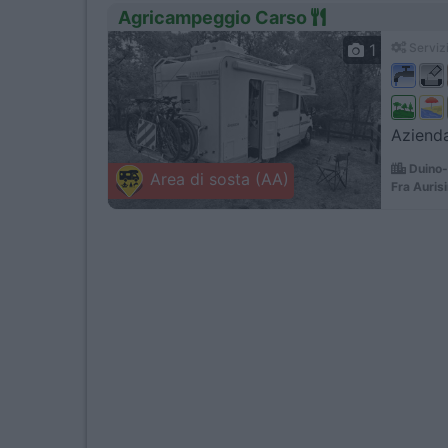
Agricampeggio Carso
1
Servizi
Azienda
Duino-
Area di sosta (AA)
Fra Auris