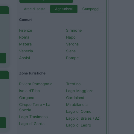
Aree di sosta
Agriturismi
Campeggi
Comuni
Firenze
Sirmione
Roma
Napoli
Matera
Verona
Venezia
Siena
Assisi
Pompei
Zone turistiche
Riviera Romagnola
Trentino
Isola d'Elba
Lago Maggiore
Gargano
Gardaland
Cinque Terre - La
Mirabilandia
Spezia
Lago di Como
Lago Trasimeno
Lago di Braies (BZ)
Lago di Garda
Lago di Ledro