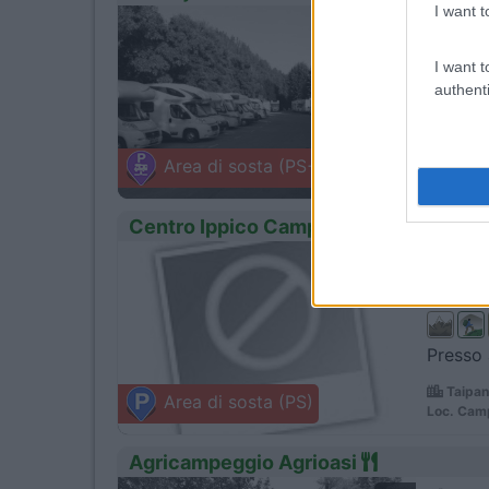
I want t
1
Servizi
I want t
authenti
A 250 m
Postum
Area di sosta (PS+CS)
Velik Otok
Centro Ippico Campo di Bonis
0
Servizi
Presso 
Taipan
Area di sosta (PS)
Loc. Camp
Agricampeggio Agrioasi