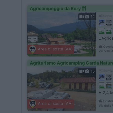
Agricampeggio da Bery
12
Servizi
L'Agric
Covelo
Area di sosta (AA)
Via Villa 
Agriturismo Agricamping Garda Natur
15
Servizi
A 2,4 km
Coster
Area di sosta (AA)
Via della 