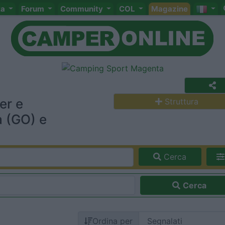
ta
Forum
Community
COL
Magazine
er e
Struttura
a (GO) e
Cerca
Cerca
Ordina per