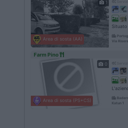
1
Servizi
Situato
Portog
Area di sosta (AA)
Via Riser
Farm Pino
0
Servizi
L'azien
Baderna
Area di sosta (PS+CS)
Katun 1