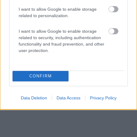
Area di sosta (PS+CS)
I want to allow Google to enable storage
related to personalization.
Agriturismo Calamosche
5,3
18
I want to allow Google to enable storage
related to security, including authentication
Servizi / Posizione
functionality and fraud prevention, and other
user protection.
Lungo l'omonima spiaggia, nell'Oasi Naturale Vendicari,
s...
CONFIRM
Noto (SR) - 100.8km
Loc. Vendicari
Data Deletion
Data Access
Privacy Policy