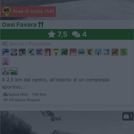
Area di sosta (AA)
Oasi Favara
7,5
4
Servizi / Posizione
A 2,5 km dal centro, all'interno di un complesso
sportivo...
Ispica (RG) - 106.1km
SP 50 Ispica-Ragusa
1