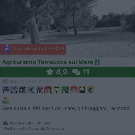
Area di sosta (PS+CS)
Agriturismo Terrauzza sul Mare
4,9
11
Servizi / Posizione
Area sosta a 100 metri dal mare, ombreggiata, recintata,
...
Siracusa (SR) - 80.5km
Via Blanco 8 - Contrada Terrauzza