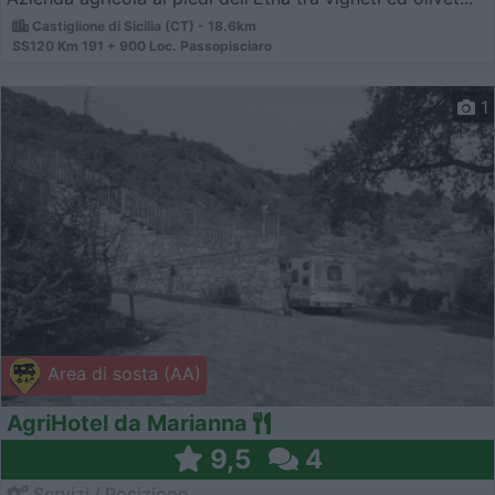
Castiglione di Sicilia (CT) - 18.6km
SS120 Km 191 + 900 Loc. Passopisciaro
1
Area di sosta (AA)
AgriHotel da Marianna
9,5
4
Servizi / Posizione