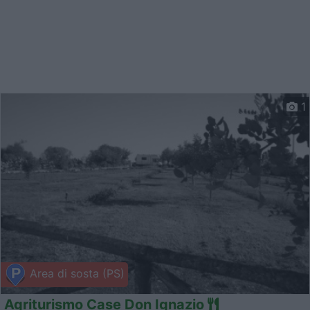
1
Area di sosta (PS)
Agriturismo Case Don Ignazio