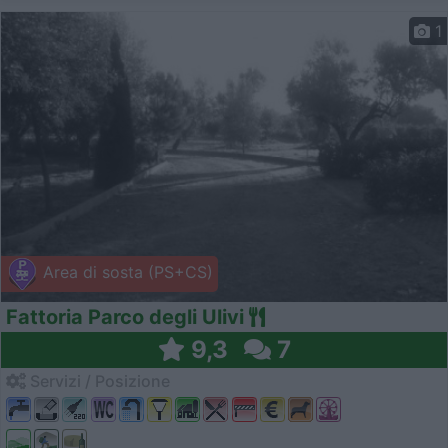
1
Area di sosta (PS+CS)
Fattoria Parco degli Ulivi
9,3
7
Servizi / Posizione