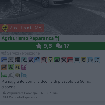
Area di sosta (AA)
Agriturismo Paparanza
9,6
17
Servizi / Posizione
Pianeggiante con una decina di piazzole da 50mq,
dispone ...
Valguarnera Caropepe (EN) - 67.9km
SP4 Contrada Paparanza