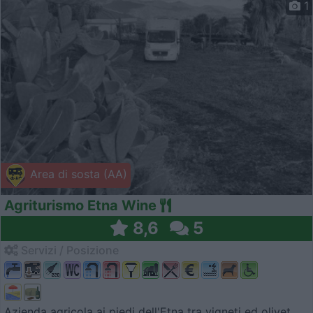
1
Area di sosta (AA)
Agriturismo Etna Wine
8,6
5
Servizi / Posizione
Azienda agricola ai piedi dell'Etna tra vigneti ed olivet...