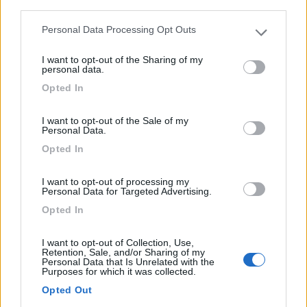
third parties.
Immerso tra le colline dell'entroterra ennese, struttura ...
Personal Data Processing Opt Outs
Enna (EN) - 81.2km
Please note that this website/app uses one or more Google
Contrada Gerace - casella postale 193
services and may gather and store information including but
I want to opt-out of the Sharing of my
not limited to your visit or usage behaviour. You may click to
personal data.
grant or deny consent to Google and its third-party tags to
0
Opted In
use your data for below specified purposes in below Google
consent section.
I want to opt-out of the Sale of my
Personal Data.
Opted In
I want to opt-out of processing my
Personal Data for Targeted Advertising.
Opted In
I want to opt-out of Collection, Use,
Area di sosta (AA)
Retention, Sale, and/or Sharing of my
Personal Data that Is Unrelated with the
Purposes for which it was collected.
Agriturismo Il Mandorleto
Opted Out
8,5
2