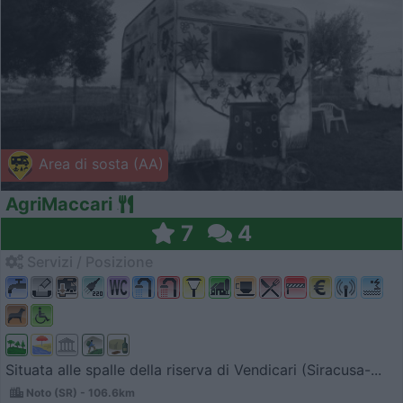
Area di sosta (AA)
AgriMaccari
7
4
Servizi / Posizione
Situata alle spalle della riserva di Vendicari (Siracusa-...
Noto (SR) - 106.6km