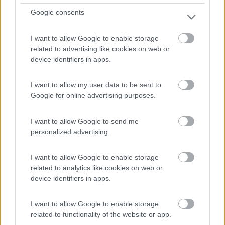
Servizi / Posizione
Google consents
I want to allow Google to enable storage
related to advertising like cookies on web or
La struttura dispone di chalet e area camper con
device identifiers in apps.
accesso ...
Enna (EN) - 81.3km
I want to allow my user data to be sent to
Strada Vicinale Gerace, 166
Google for online advertising purposes.
1
I want to allow Google to send me
personalized advertising.
I want to allow Google to enable storage
related to analytics like cookies on web or
device identifiers in apps.
I want to allow Google to enable storage
related to functionality of the website or app.