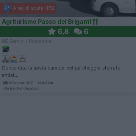
Area di sosta (PS)
Agriturismo Passo dei Briganti
6,8
6
Servizi / Posizione
Consentita la sosta camper nel parcheggio sterrato
antist...
Villaseta (AG) - 144.6km
Via per Fondacazzo