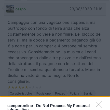
23/08/2020 21:18
cespo
Campeggio con una vegetazione stupenda, ma
purtroppo con fondo di terra arida che alza
costantemente polvere a non finire. Bel blocco dei
servizi, ma le docce a pagamento pagando già 60
€ a notte per un camper e 4 persone mi sembra
eccessivo. Considerando poi la musica e i canti
che provengono dalle altre piazzole e dall'esterno
della struttura, il paragone con le strutture del
Trentino mi sembra quantomeno forzato. Mare: in
Sicilia ho visto di molto meglio. Non lo
consiglierei.
Caratteristiche
Posizione
Prezzo
Pulizia
Servizi
camperonline -
Do Not Process My Personal
20/08/2020 13:50
laurettanet
Information