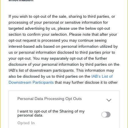
Pessima esperienza. Premessa: posto
If you wish to opt-out of the sale, sharing to third parties, or
meraviglioso, vegetazione e mare bellissimo.
processing of your personal or sensitive information for
Pessimo il proprietario, prepotente, senza un
targeted advertising by us, please use the below opt-out
section to confirm your selection. Please note that after your
minimo di organizzazione interna del campeggio;
opt-out request is processed you may continue seeing
fa tutto da solo e come si può immaginare gestire
interest-based ads based on personal information utilized by
centinaia di persone e equipaggi non è facile. Un
us or personal information disclosed to third parties prior to
unico blocco servizi insufficienti per tutta questa
your opt-out. You may separately opt-out of the further
gente. Purtroppo nella notte un campeggiatore ha
disclosure of your personal information by third parties on the
avuto un problema di salute, chiamata ambulanza
IAB’s list of downstream participants. This information may
che arriva immediatamente, ma il cancello CHIUSO
also be disclosed by us to third parties on the
IAB’s List of
Downstream Participants
that may further disclose it to other
a chiave ha impedito per oltre mezzora il
third parties.
soccorso rischiando la vita del malato. Sequestrati
dal proprietario che dormiva beatamente
Personal Data Processing Opt Outs
Please note that this website/app uses one or more Google
nonostante sirena dell'ambulanza e almeno 4/5
services and may gather and store information including but
persone che bussavano alla sua porta. Da evitare.
I want to opt-out of the Sharing of my
not limited to your visit or usage behaviour. You may click to
personal data.
grant or deny consent to Google and its third-party tags to
Opted In
Accoglienza
Caratteristiche
Posizione
Servizi
use your data for below specified purposes in below Google