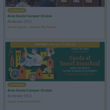
Lombardia
Area Sosta Camper Orobie
Ardesio
(BG)
Sacrae Scenae - Ardesio film festival
PROMO
Fino al 27/08/26
Lombardia
Area Sosta Camper Orobie
Ardesio
(BG)
Caccia ai tesori arancioni