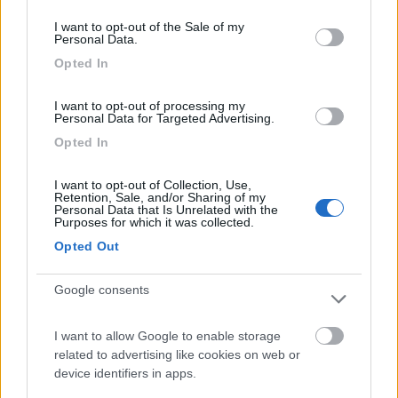
consent section.
I want to opt-out of the Sale of my
Personal Data.
13/07/2020 17:18
Elvis in London
Opted In
La pulizia e la precisione dell'Alto Adige fusa
I want to opt-out of processing my
sapientemente con il mare della Sicilia. Il camping
Personal Data for Targeted Advertising.
è davvero bello, ben curato e pulito. Le piazzole
Opted In
sono ben ombreggiate e circondate da una
rigogliosa vegetazione. Bagni sempre perfetti! E...
I want to opt-out of Collection, Use,
Retention, Sale, and/or Sharing of my
del mare che dire... di rara bellezza. Ma... se siete
Personal Data that Is Unrelated with the
Purposes for which it was collected.
tra quelli che di norma buttano le cicche di
sigarette per terra... allora questo campeggio non
Opted Out
fa per voi. Andate a sporcare da qualche altra
parte!
Google consents
Caratteristiche
Posizione
Pulizia
Servizi
I want to allow Google to enable storage
related to advertising like cookies on web or
device identifiers in apps.
31/08/2018 10:32
trappolino