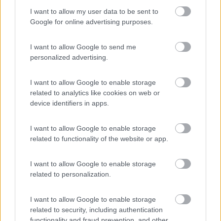
I want to allow my user data to be sent to
Strada stretta e tortuosa per l'accesso al camping.
Google for online advertising purposes.
Docce a pagamento e nonostante ciò spesso
anche fredde. La zona sosta camper: stipati.
I want to allow Google to send me
Market quasi inesistente. Lontano da Avola,
personalized advertising.
fermata mezzi pubblici a 2 km percorrendo la SS
pericolosissima. Io lo sconsiglio.
I want to allow Google to enable storage
related to analytics like cookies on web or
device identifiers in apps.
Accessibilità
Caratteristiche
Posizione
Prezzo
Servizi
Trasporti
I want to allow Google to enable storage
related to functionality of the website or app.
07/09/2017 1:48
Lupomaria
I want to allow Google to enable storage
related to personalization.
Camping tenuto benissimo. Ottimi i servizi igienici,
nuovi, moderni e puliti spesso. Piazzole ampie,
I want to allow Google to enable storage
ombreggiate e siepi di fiori ovunque. Gestori
related to security, including authentication
scrupolosi e pignoli che non guasta se si vogliono
functionality and fraud prevention, and other