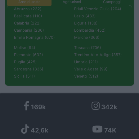
Aree di sosta
Agriturismi
Campeggi
Abruzzo (232)
Friuli Venezia Giulia (204)
Basilicata (110)
Lazio (433)
Calabria (222)
Liguria (138)
Campania (236)
Lombardia (452)
Emilia Romagna (670)
Marche (366)
Molise (94)
Toscana (706)
Piemonte (632)
Trentino Alto Adige (357)
Puglia (425)
Umbria (211)
Sardegna (336)
Valle d'Aosta (99)
Sicilia (511)
Veneto (512)
169k
342k
42,6k
74K