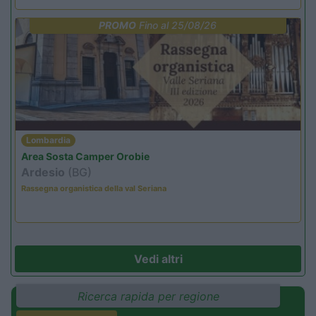
PROMO
Fino al 25/08/26
Lombardia
Area Sosta Camper Orobie
Ardesio
(BG)
Rassegna organistica della val Seriana
Vedi altri
Ricerca rapida per regione