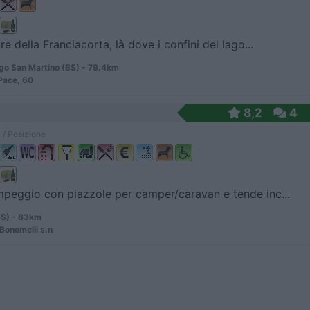
re della Franciacorta, là dove i confini del lago...
o San Martino (BS) - 79.4km
 Pace, 60
8,2
4
 / Posizione
peggio con piazzole per camper/caravan e tende inc...
BS) - 83km
 Bonomelli s.n