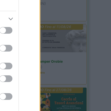
Miramare
(RN)
Benefit Card
PROMO
Fino al 11/08/26
Lombardia
Area Sosta Camper Orobie
Ardesio
(BG)
Incontri con il teatro
PROMO
Fino al 27/08/26