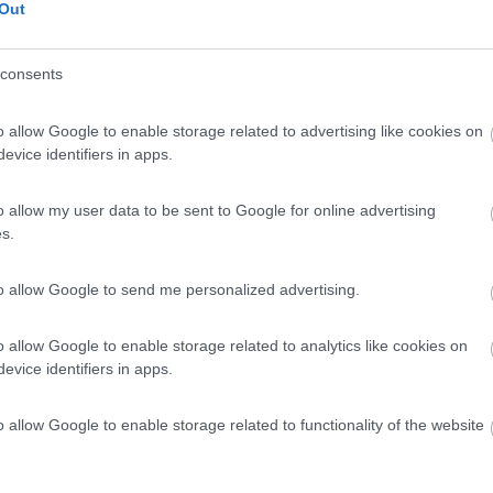
Out
 / Posizione
consents
8 km dall'uscita autostradale di Castel San Giovan...
o allow Google to enable storage related to advertising like cookies on
Piacentino (PC) - 71.8km
evice identifiers in apps.
 Pallaroni 33
o allow my user data to be sent to Google for online advertising
8,5
4
s.
 / Posizione
to allow Google to send me personalized advertising.
ping su terreno pianeggiante per tende con 2 piazz...
o allow Google to enable storage related to analytics like cookies on
evice identifiers in apps.
nuovo Scrivia (AL) - 73.2km
mpero, strada Piccagallo, 19
o allow Google to enable storage related to functionality of the website
6,2
4
 / Posizione