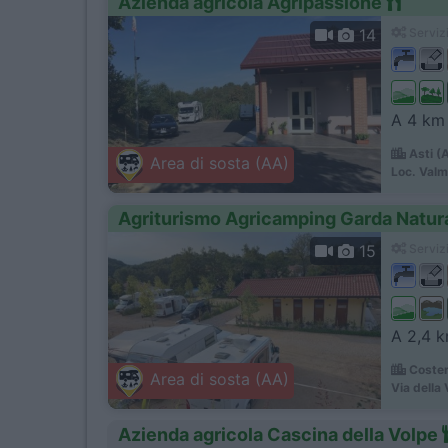
Azienda agricola Agripassione
14
Servizi
A 4 km 
Asti (
Area di sosta (AA)
Loc. Val
Agriturismo Agricamping Garda Natur
15
Servizi
A 2,4 km
Coster
Area di sosta (AA)
Via della 
Azienda agricola Cascina della Volpe