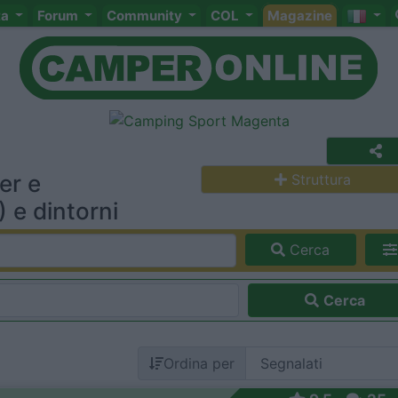
ta
Forum
Community
COL
Magazine
er e
Struttura
 e dintorni
Cerca
Cerca
Ordina per