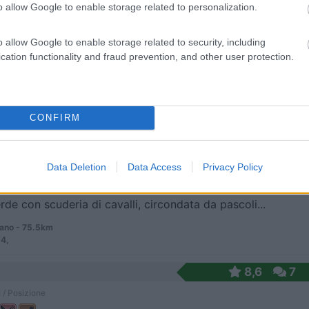
o allow Google to enable storage related to personalization.
o allow Google to enable storage related to security, including
 2 km dal paese (raggiungibile a piedi) punto sost...
cation functionality and fraud prevention, and other user protection.
Maria Maggiore (VB) - 74.2km
CONFIRM
7,5
2
 / Posizione
Data Deletion
Data Access
Privacy Policy
rde con scuderia di cavalli, circondata da pascoli...
ano - 75.5km
 4,
8,6
7
 / Posizione