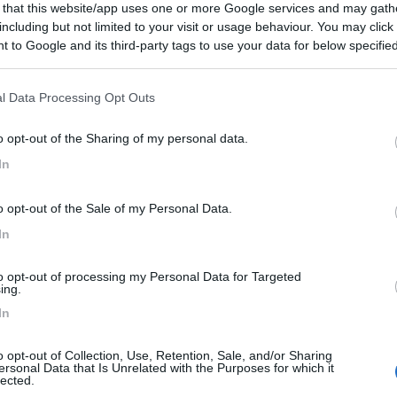
 that this website/app uses one or more Google services and may gath
 / Posizione
including but not limited to your visit or usage behaviour. You may click 
 to Google and its third-party tags to use your data for below specifi
ogle consent section.
 metri dalle sponde del Lago Maggiore, area camper...
l Data Processing Opt Outs
(VA) - 39.6km
o opt-out of the Sharing of my personal data.
a, 27
In
8
6
o opt-out of the Sale of my Personal Data.
 / Posizione
In
to opt-out of processing my Personal Data for Targeted
peggio a nord-est del lago di Como, sulle sponde d...
ing.
In
 (LC) - 63.8km
tto
o opt-out of Collection, Use, Retention, Sale, and/or Sharing
ersonal Data that Is Unrelated with the Purposes for which it
 e Peveri Katia
8
1
lected.