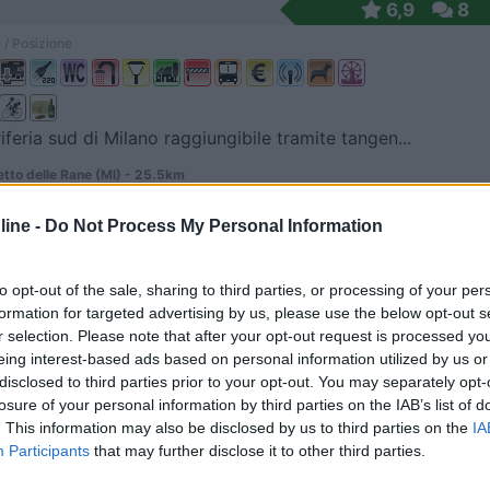
6,9
8
 / Posizione
riferia sud di Milano raggiungibile tramite tangen...
tto delle Rane (MI) - 25.5km
ra, 37
ine -
Do Not Process My Personal Information
7,5
2
 / Posizione
to opt-out of the sale, sharing to third parties, or processing of your per
formation for targeted advertising by us, please use the below opt-out s
r selection. Please note that after your opt-out request is processed y
eing interest-based ads based on personal information utilized by us or
ta sorge in Lomellina e dispone di 5 stalli, senza...
disclosed to third parties prior to your opt-out. You may separately opt-
losure of your personal information by third parties on the IAB’s list of
gna (PV) - 38.8km
. This information may also be disclosed by us to third parties on the
IA
inale della Galliana, 1
Participants
that may further disclose it to other third parties.
lasc
9,2
17