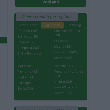
Vedi altri
Ricerca rapida per regione
Aree di sosta
Agriturismi
Campeggi
Abruzzo (26)
Friuli Venezia Giulia
(13)
Basilicata (19)
Lazio (65)
Calabria (25)
Liguria (29)
Campania (43)
Lombardia (49)
Emilia Romagna
(69)
Marche (54)
Molise (8)
Toscana (112)
Piemonte (63)
Trentino Alto Adige
(21)
Puglia (74)
Umbria (30)
Sardegna (33)
Valle d'Aosta (2)
Sicilia (34)
Veneto (80)