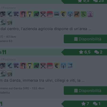
9,5
25
 / Posizione
dal centro, l'azienda agricola dispone di un'area ...
AT) - 97.1km
Disponibilità
manera 63
a
6,5
2
 / Posizione
 da Garda, immersa tra ulivi, ciliegi e viti, la ...
mano sul Garda (VR) - 132.4km
Disponibilità
Valletta
7
1