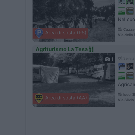
Nel cuo
Cazzag
Area di sosta (PS)
Via della
Agriturismo La Tesa
1
Servizi
Agricam
Iseo (
Area di sosta (AA)
Via Silvio