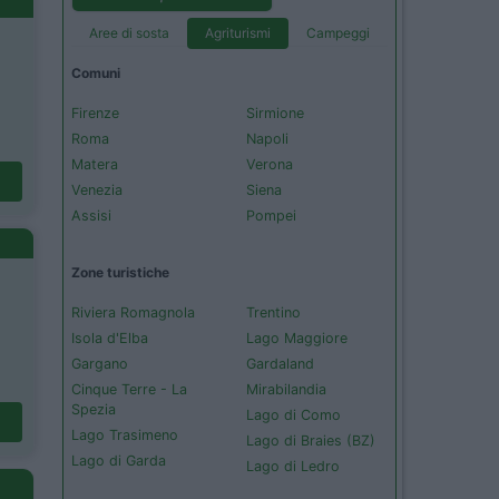
Aree di sosta
Agriturismi
Campeggi
Comuni
Firenze
Sirmione
Roma
Napoli
Matera
Verona
Venezia
Siena
Assisi
Pompei
Zone turistiche
Riviera Romagnola
Trentino
Isola d'Elba
Lago Maggiore
Gargano
Gardaland
Cinque Terre - La
Mirabilandia
Spezia
Lago di Como
Lago Trasimeno
Lago di Braies (BZ)
Lago di Garda
Lago di Ledro