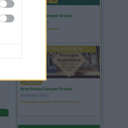
Lombardia
Area Sosta Camper Orobie
Ardesio
(BG)
Caccia ai tesori arancioni
PROMO
Fino al 25/08/26
Lombardia
Area Sosta Camper Orobie
Ardesio
(BG)
Rassegna organistica della val Seriana