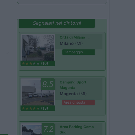
Segnalati nei dintorni
Città di Milano
Milano
(MI)
Campeggio
(10)
8.5
Camping Sport
Magenta
Magenta
(MI)
Area di sosta
(13)
7.2
Area Parking Como
Sud