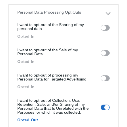
third parties.
Dispone di 24 piazzole
Personal Data Processing Opt Outs
Please note that this website/app uses one or more Google
Steinfeld - 204.3km
Mitterberg 3
services and may gather and store information including but
I want to opt-out of the Sharing of my
not limited to your visit or usage behaviour. You may click to
personal data.
grant or deny consent to Google and its third-party tags to
0
Opted In
use your data for below specified purposes in below Google
consent section.
I want to opt-out of the Sale of my
Personal Data.
Opted In
I want to opt-out of processing my
Personal Data for Targeted Advertising.
Opted In
I want to opt-out of Collection, Use,
Area di sosta (AA)
Retention, Sale, and/or Sharing of my
Personal Data that Is Unrelated with the
Purposes for which it was collected.
Agriturismo Al Buttasella
Opted Out
9,7
3