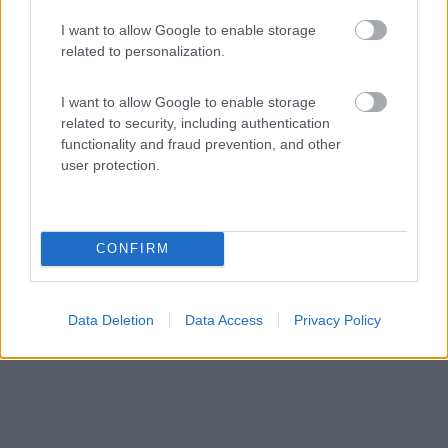
I want to allow Google to enable storage
Area di sosta (PS)
related to personalization.
Villa Max
I want to allow Google to enable storage
8
1
related to security, including authentication
Servizi / Posizione
functionality and fraud prevention, and other
user protection.
Villa Max, situata nel cuore della bassa friulana, offre ...
CONFIRM
Mortegliano (UD) - 211.8km
Via Castions 4, Chiasiellis
Data Deletion
Data Access
Privacy Policy