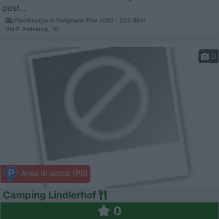
post...
Flambruzzo di Rivignano Teor (UD) - 223.8km
Via F. Petrarca, 10
0
Area di sosta (PS)
Camping Lindlerhof
0