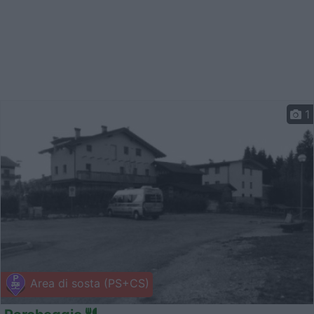
1
Area di sosta (PS+CS)