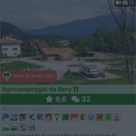
12
Area di sosta (AA)
Agricampeggio da Bery
9,6
32
Servizi / Posizione
L'Agricampeggio si trova nella piccola frazione di