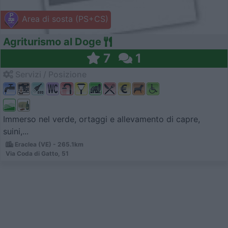
Area di sosta (PS+CS)
Agriturismo al Doge
7
1
Servizi / Posizione
Immerso nel verde, ortaggi e allevamento di capre,
suini,...
Eraclea (VE) - 265.1km
Via Coda di Gatto, 51