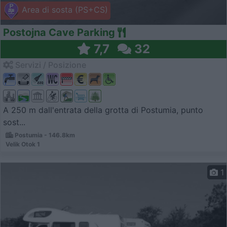
Area di sosta (PS+CS)
Postojna Cave Parking
7,7
32
Servizi / Posizione
A 250 m dall'entrata della grotta di Postumia, punto
sost...
Postumia - 146.8km
Velik Otok 1
1