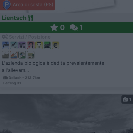
Area di sosta (PS)
Lientsch
0
1
Servizi / Posizione
L'azienda biologica è dedita prevalentemente
all'allevam...
Dellach - 213.7km
Leifling 31
1