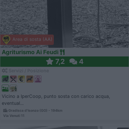
Area di sosta (AA)
Agriturismo Ai Feudi
7,2
4
Servizi / Posizione
Vicino a IperCoop, punto sosta con carico acqua,
eventual...
Gradisca d'Isonzo (GO) - 194km
Via Venuti 11