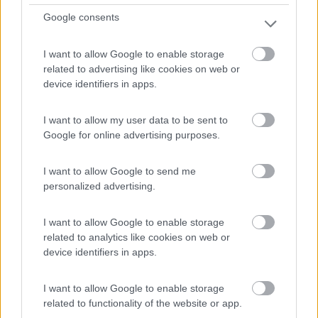
Google consents
Servizi / Posizione
I want to allow Google to enable storage
related to advertising like cookies on web or
Nell'azienda agricola, immersa nel verde e vicina al
device identifiers in apps.
paes...
Mortegliano (UD) - 209.2km
I want to allow my user data to be sent to
Via Chiasottis 2/a - Lavariano
Google for online advertising purposes.
1
I want to allow Google to send me
personalized advertising.
I want to allow Google to enable storage
related to analytics like cookies on web or
device identifiers in apps.
I want to allow Google to enable storage
related to functionality of the website or app.