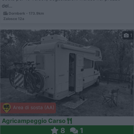
del...
Dornberk - 173.9km
Zalosce 12a
1
Area di sosta (AA)
Agricampeggio Carso
8
1