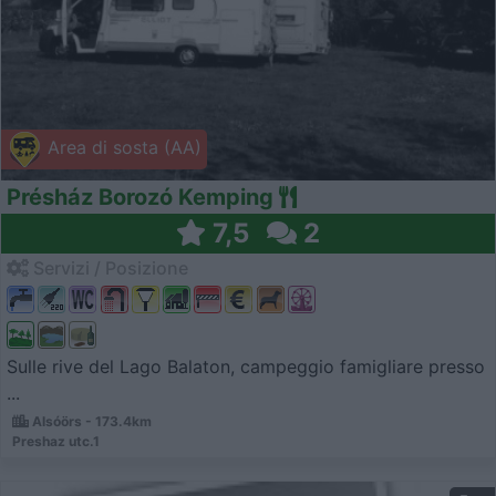
Area di sosta (AA)
Présház Borozó Kemping
7,5
2
Servizi / Posizione
Sulle rive del Lago Balaton, campeggio famigliare presso
...
Alsóörs - 173.4km
Preshaz utc.1