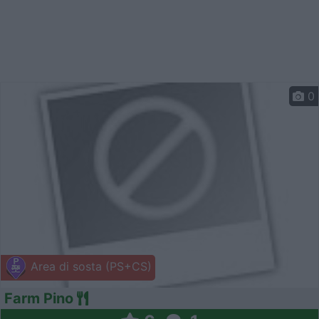
0
Area di sosta (PS+CS)
Farm Pino