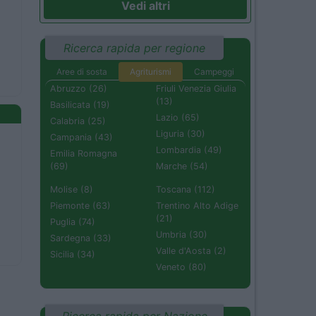
Vedi altri
Ricerca rapida per regione
Aree di sosta
Agriturismi
Campeggi
Abruzzo (26)
Friuli Venezia Giulia
(13)
Basilicata (19)
Lazio (65)
Calabria (25)
Liguria (30)
Campania (43)
Lombardia (49)
Emilia Romagna
(69)
Marche (54)
Molise (8)
Toscana (112)
Piemonte (63)
Trentino Alto Adige
(21)
Puglia (74)
Umbria (30)
Sardegna (33)
Valle d'Aosta (2)
Sicilia (34)
Veneto (80)