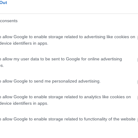
Out
 / Posizione
consents
ampeggio, situato a un paio di km dalle località ...
o allow Google to enable storage related to advertising like cookies on
sa (SR) - 34.1km
evice identifiers in apps.
anelli, 8 int.3
o allow my user data to be sent to Google for online advertising
7,2
4
s.
 / Posizione
to allow Google to send me personalized advertising.
ismo in splendido casale dell'800 finemente ristru...
o allow Google to enable storage related to analytics like cookies on
evice identifiers in apps.
 (RG) - 46.5km
ontrada Cavalusi Torre Mastro
o allow Google to enable storage related to functionality of the website
6,9
37
 / Posizione