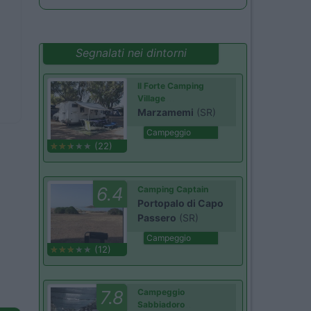
Segnalati nei dintorni
Il Forte Camping
Village
Marzamemi
(SR)
Campeggio
(22)
6.4
Camping Captain
Portopalo di Capo
Passero
(SR)
Campeggio
(12)
7.8
Campeggio
Sabbiadoro