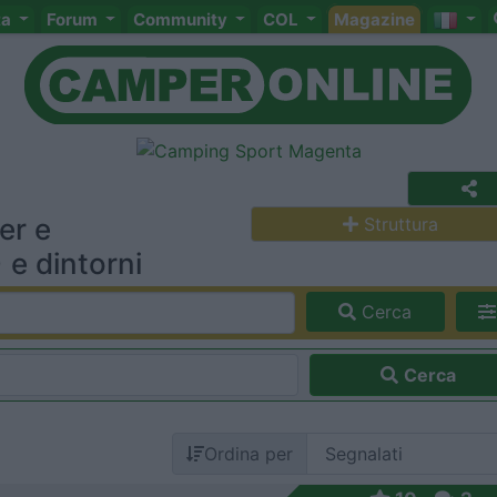
ta
Forum
Community
COL
Magazine
er e
Struttura
 e dintorni
Cerca
Cerca
Ordina per