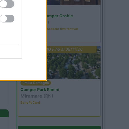
Lombardia
Area Sosta Camper Orobie
Ardesio
(BG)
Sacrae Scenae - Ardesio film festival
PROMO
Fino al 08/11/26
Emilia Romagna
Camper Park Rimini
Miramare
(RN)
Benefit Card