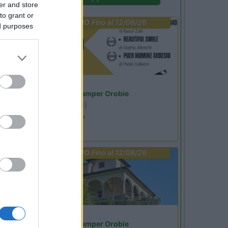
er and store
to grant or
PROMO
Fino al 12/08/26
ed purposes
Lombardia
Area Sosta Camper Orobie
Ardesio
(BG)
Estate in cineteca
PROMO
Fino al 12/08/26
Lombardia
Area Sosta Camper Orobie