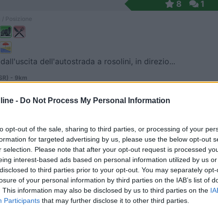
8
1
 / Posizione
all'uscita dell'autostrada a rosolini, in direzio...
SR) - 9km
 Carcicera
ine -
Do Not Process My Personal Information
8,6
23
 / Posizione
to opt-out of the sale, sharing to third parties, or processing of your per
formation for targeted advertising by us, please use the below opt-out s
r selection. Please note that after your opt-out request is processed y
eing interest-based ads based on personal information utilized by us or
o in una azienda agricola, il piccolo campeggio a ...
disclosed to third parties prior to your opt-out. You may separately opt-
losure of your personal information by third parties on the IAB’s list of
alo di Capo Passero (SR) - 10.9km
. This information may also be disclosed by us to third parties on the
IA
topalo di Capo Passero
Participants
that may further disclose it to other third parties.
7,5
4