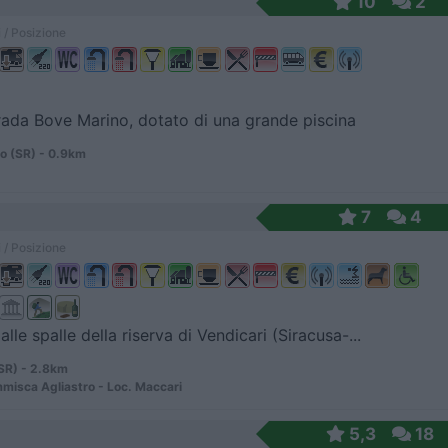
10
2
 / Posizione
rada Bove Marino, dotato di una grande piscina
o (SR) - 0.9km
7
4
 / Posizione
alle spalle della riserva di Vendicari (Siracusa-...
SR) - 2.8km
misca Agliastro - Loc. Maccari
5,3
18