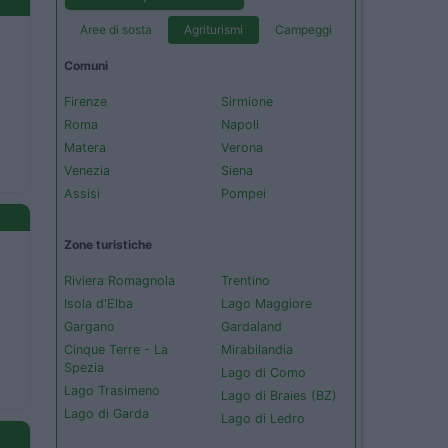
Aree di sosta
Agriturismi
Campeggi
Comuni
Firenze
Sirmione
Roma
Napoli
Matera
Verona
Venezia
Siena
Assisi
Pompei
Zone turistiche
Riviera Romagnola
Trentino
Isola d'Elba
Lago Maggiore
Gargano
Gardaland
Cinque Terre - La
Mirabilandia
Spezia
Lago di Como
Lago Trasimeno
Lago di Braies (BZ)
Lago di Garda
Lago di Ledro