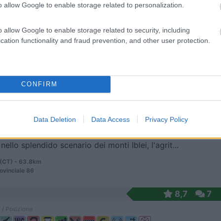
o allow Google to enable storage related to personalization.
o allow Google to enable storage related to security, including
 5 km dal Santa Croce Camerina e a 800 m da Punta ...
cation functionality and fraud prevention, and other user protection.
Croce Camerina (RG) - 54.8km
 di Mezzo - C.da Punta Secca
CONFIRM
9
1
 / Posizione
Data Deletion
Data Access
Privacy Policy
nello splendido scenario dei monti Iblei, l'agrit...
(CT) - 63.8km
ovinciale 86
8,7
7
 / Posizione