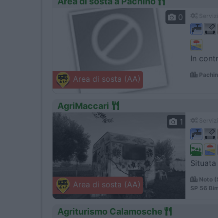
Area di sosta a Pachino
0
Servizi
In cont
Pachin
Area di sosta (AA)
AgriMaccari
1
Servizi
Situata 
Noto (
Area di sosta (AA)
SP 56 Bim
Agriturismo Calamosche