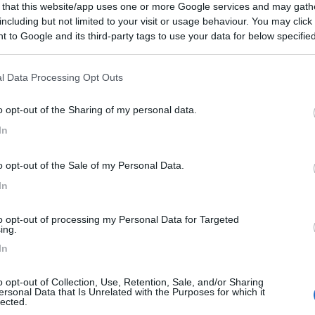
 that this website/app uses one or more Google services and may gath
 / Posizione
including but not limited to your visit or usage behaviour. You may click 
 to Google and its third-party tags to use your data for below specifi
ogle consent section.
m dal centro, all'interno di un complesso sportivo...
l Data Processing Opt Outs
 (RG) - 16.2km
o opt-out of the Sharing of my personal data.
pica-Ragusa
In
4,9
11
o opt-out of the Sale of my Personal Data.
 / Posizione
In
to opt-out of processing my Personal Data for Targeted
sta a 100 metri dal mare, ombreggiata, recintata, ...
ing.
In
sa (SR) - 32.9km
o 8 - Contrada Terrauzza
o opt-out of Collection, Use, Retention, Sale, and/or Sharing
ersonal Data that Is Unrelated with the Purposes for which it
8,8
4
lected.