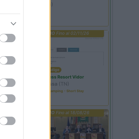
Ardesio
(BG)
Riscopri Ardesio
PROMO
Fino al 02/11/26
Trentino Alto Adige
Family Wellness Resort Vidor
Pozza di Fassa
(TN)
Happy & Active Camping - Short Stay
PROMO
Fino al 18/08/26