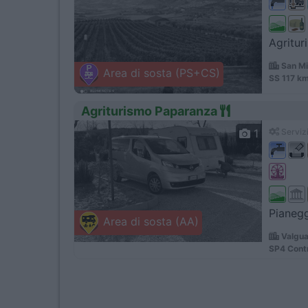
Agritur
San Mi
Area di sosta (PS+CS)
SS 117 km
Agriturismo Paparanza
1
Servizi
Pianegg
Area di sosta (AA)
Valgua
SP4 Cont