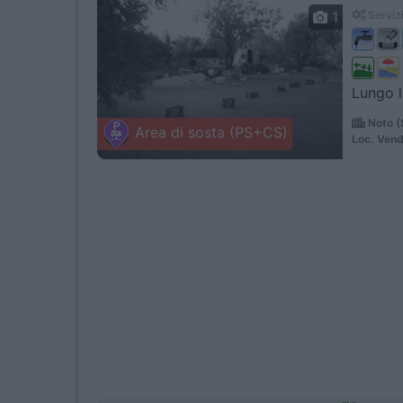
1
Servizi
Lungo l
Noto (
Area di sosta (PS+CS)
Loc. Vend