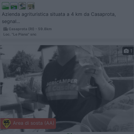
Azienda agrituristica situata a 4 km da Casaprota,
segnal...
Casaprota (RI) - 59.8km
Loc. "Le Piana" snc
1
Area di sosta (AA)