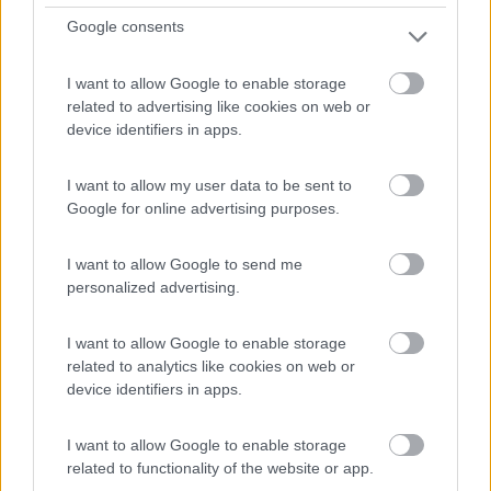
Da Rondinella
Google consents
9
7
Servizi / Posizione
I want to allow Google to enable storage
related to advertising like cookies on web or
device identifiers in apps.
L'agricampeggio, ai piedi della Maiella, è un'area agric...
I want to allow my user data to be sent to
Caramanico Terme (PE) - 41.2km
Google for online advertising purposes.
Loc. S. Nicolao
I want to allow Google to send me
0
personalized advertising.
I want to allow Google to enable storage
related to analytics like cookies on web or
device identifiers in apps.
I want to allow Google to enable storage
related to functionality of the website or app.