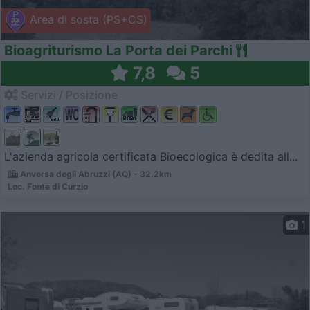
Area di sosta (PS+CS)
Bioagriturismo La Porta dei Parchi
7,8
5
Servizi / Posizione
L'azienda agricola certificata Bioecologica è dedita all...
Anversa degli Abruzzi (AQ) - 32.2km
Loc. Fonte di Curzio
1