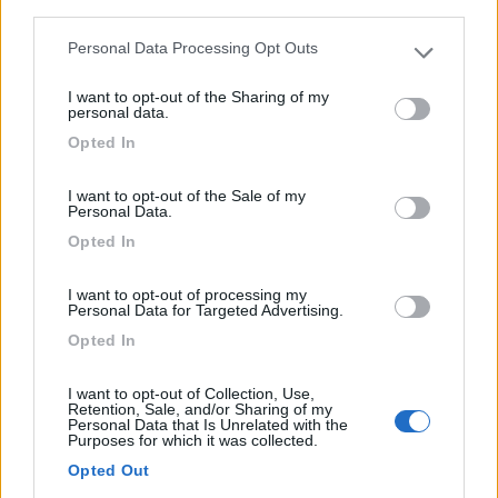
third parties.
Personal Data Processing Opt Outs
Please note that this website/app uses one or more Google
Vicina casello Carsoli/Oricola A24, la struttura dispone ...
services and may gather and store information including but
I want to opt-out of the Sharing of my
not limited to your visit or usage behaviour. You may click to
Oricola (AQ) - 41km
personal data.
grant or deny consent to Google and its third-party tags to
SP III per Rocca di Botte
Opted In
use your data for below specified purposes in below Google
consent section.
1
I want to opt-out of the Sale of my
Personal Data.
Opted In
I want to opt-out of processing my
Personal Data for Targeted Advertising.
Opted In
I want to opt-out of Collection, Use,
Retention, Sale, and/or Sharing of my
Personal Data that Is Unrelated with the
Purposes for which it was collected.
Campeggio
Opted Out