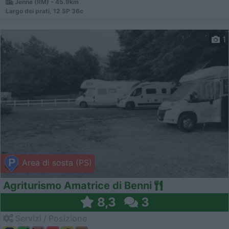
Jenne (RM) - 45.9km
Largo dei prati, 12 SP 36c
1
Area di sosta (PS)
Agriturismo Amatrice di Benni
8,3
3
Servizi / Posizione