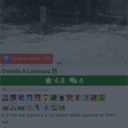
Area di sosta (PS)
Ostello Il Lescuso
4,8
4
Servizi / Posizione
A 2 km dal paese e a un passo dalla cascata di Trevi,
nel...