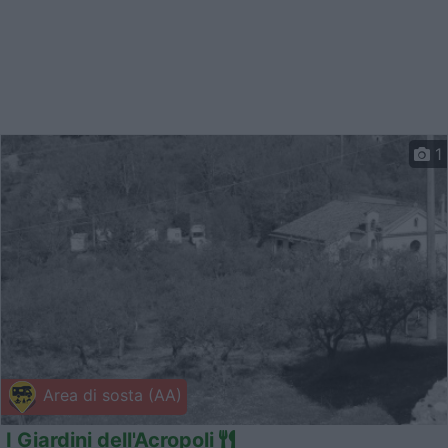
1
Area di sosta (AA)
I Giardini dell'Acropoli