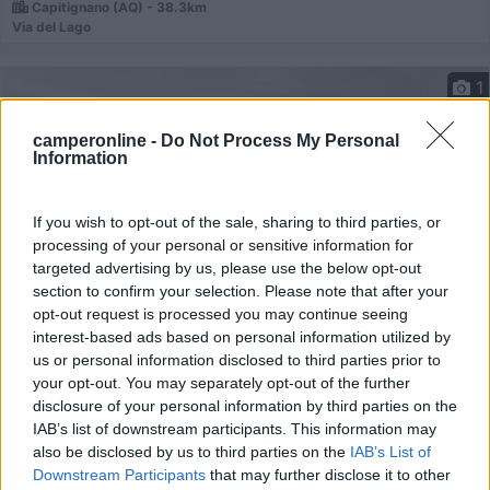
Capitignano (AQ) - 38.3km
Via del Lago
1
camperonline -
Do Not Process My Personal
Information
If you wish to opt-out of the sale, sharing to third parties, or
processing of your personal or sensitive information for
targeted advertising by us, please use the below opt-out
section to confirm your selection. Please note that after your
opt-out request is processed you may continue seeing
interest-based ads based on personal information utilized by
Area di sosta (AA)
us or personal information disclosed to third parties prior to
your opt-out. You may separately opt-out of the further
Agri Quartuccio
disclosure of your personal information by third parties on the
IAB’s list of downstream participants. This information may
9,8
9
also be disclosed by us to third parties on the
IAB’s List of
Servizi / Posizione
Downstream Participants
that may further disclose it to other