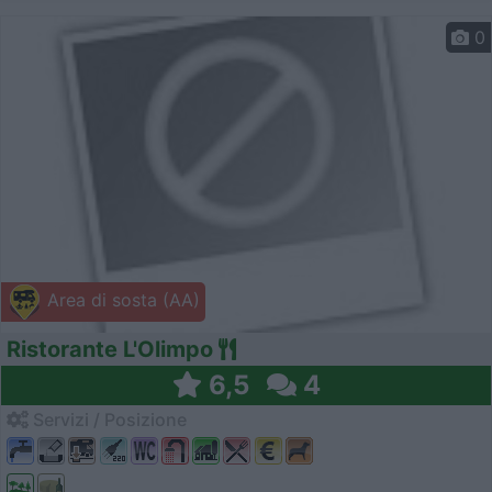
0
Area di sosta (AA)
Ristorante L'Olimpo
6,5
4
Servizi / Posizione