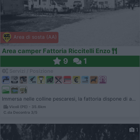
Area di sosta (AA)
Area camper Fattoria Riccitelli Enzo
9
1
Servizi / Posizione
Immersa nelle colline pescaresi, la fattoria dispone di a...
Vicoli (PE) - 35.6km
C.da Decontra 3/5
1