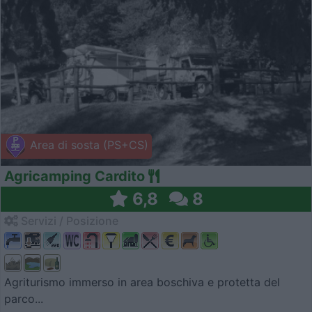
Area di sosta (PS+CS)
Agricamping Cardito
6,8
8
Servizi / Posizione
Agriturismo immerso in area boschiva e protetta del
parco...