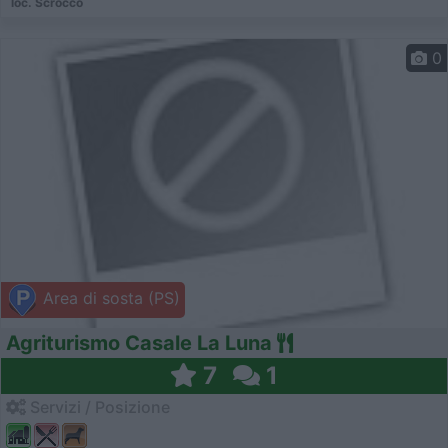
loc. Scrocco
0
Area di sosta (PS)
Agriturismo Casale La Luna
7
1
Servizi / Posizione