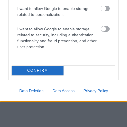
I want to allow Google to enable storage
Area di sosta (AA)
related to personalization.
Agriturismo Tholos
I want to allow Google to enable storage
10
2
related to security, including authentication
functionality and fraud prevention, and other
Servizi / Posizione
user protection.
C/o agriturismo 'Tholos', nel Parco Nazionale della
CONFIRM
Majel...
Roccamorice (PE) - 41.8km
Loc. Collarso
Data Deletion
Data Access
Privacy Policy