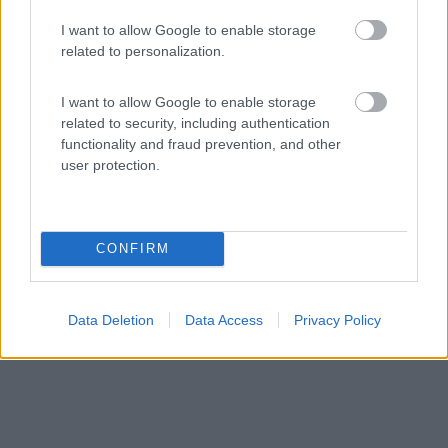
I want to allow Google to enable storage
Area di sosta (AA)
related to personalization.
Agricamping Spineta
I want to allow Google to enable storage
9,5
19
related to security, including authentication
functionality and fraud prevention, and other
Servizi / Posizione
user protection.
L'agricampeggio immerso nella campagna Toscana, ai
CONFIRM
piedi ...
Cortona (AR) - 39.4km
Via Lorenzo Rinfrena 141/A
Data Deletion
Data Access
Privacy Policy