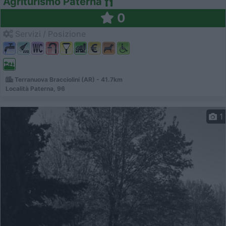
Agriturismo Paterna
0
Servizi / Posizione
Terranuova Bracciolini (AR) - 41.7km
Località Paterna, 96
1