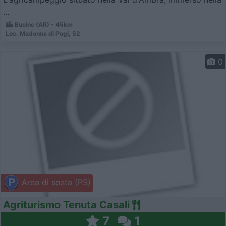
...
Bucine (AR) - 45km
Loc. Madonna di Pogi, 52
0
Area di sosta (PS)
Agriturismo Tenuta Casali
7
1