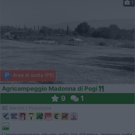
1
Area di sosta (PS)
Agricampeggio Madonna di Pogi
9
1
Servizi / Posizione
L'agricampeggio situato nella Val d'Ambra, immerso nella