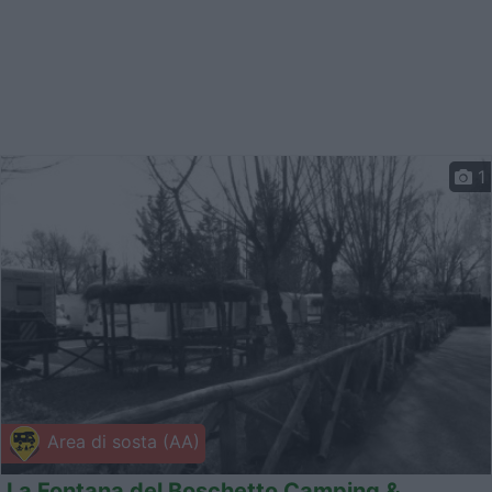
1
Area di sosta (AA)
La Fontana del Boschetto Camping &