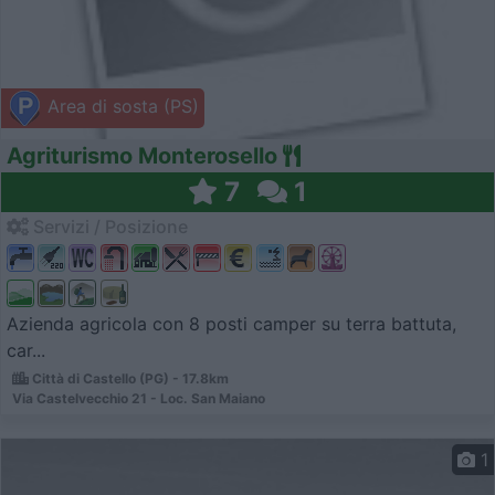
Area di sosta (PS)
Agriturismo Monterosello
7
1
Servizi / Posizione
Azienda agricola con 8 posti camper su terra battuta,
car...
Città di Castello (PG) - 17.8km
Via Castelvecchio 21 - Loc. San Maiano
1