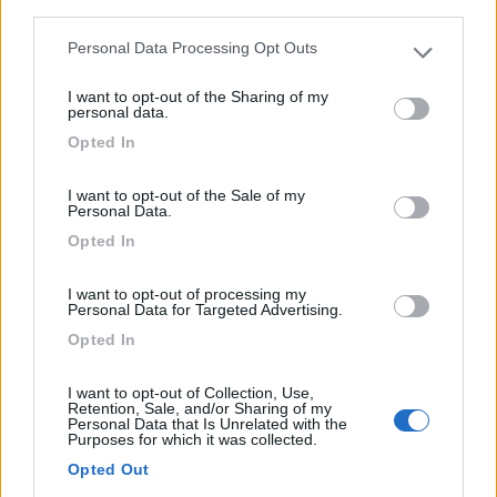
third parties.
Struttura con appartamenti e ampie piazzole sotto
Personal Data Processing Opt Outs
Please note that this website/app uses one or more Google
querce ...
services and may gather and store information including but
Acqualagna (PU) - 33.1km
I want to opt-out of the Sharing of my
not limited to your visit or usage behaviour. You may click to
personal data.
Pieve del Cole 11
grant or deny consent to Google and its third-party tags to
Opted In
use your data for below specified purposes in below Google
14
consent section.
I want to opt-out of the Sale of my
Personal Data.
Opted In
I want to opt-out of processing my
Personal Data for Targeted Advertising.
Opted In
I want to opt-out of Collection, Use,
Retention, Sale, and/or Sharing of my
Personal Data that Is Unrelated with the
Purposes for which it was collected.
Area di sosta (AA)
Opted Out
Birrificio Agricolo La Campana d'Oro