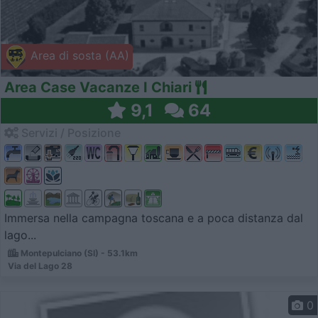
Area di sosta (AA)
Area Case Vacanze I Chiari
9,1
64
Servizi / Posizione
Immersa nella campagna toscana e a poca distanza dal
lago...
Montepulciano (SI) - 53.1km
Via del Lago 28
0