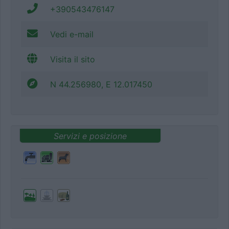
+390543476147
Vedi e-mail
Visita il sito
N 44.256980, E 12.017450
Servizi e posizione