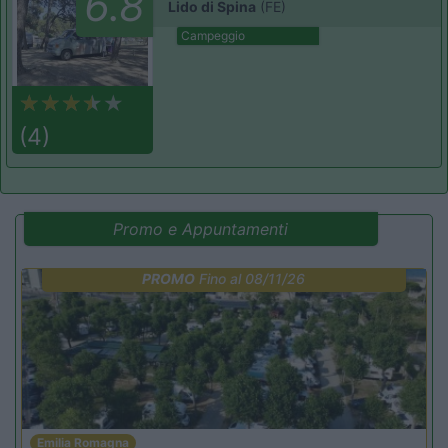
6.8
Lido di Spina
(FE)
Campeggio
(4)
Promo e Appuntamenti
PROMO
Fino al 08/11/26
Emilia Romagna