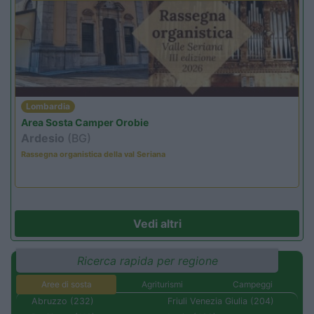
Lombardia
Area Sosta Camper Orobie
Ardesio
(BG)
Rassegna organistica della val Seriana
Vedi altri
Ricerca rapida per regione
Aree di sosta
Agriturismi
Campeggi
Abruzzo (232)
Friuli Venezia Giulia (204)