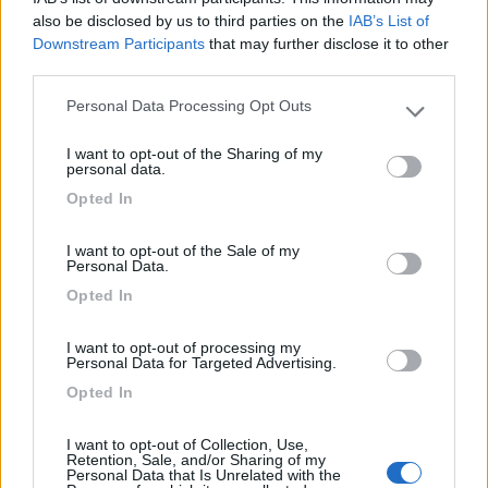
also be disclosed by us to third parties on the
IAB’s List of
Downstream Participants
that may further disclose it to other
17/04/2019 9:51
illungo
third parties.
Personal Data Processing Opt Outs
Please note that this website/app uses one or more Google
Ubicazione in piena campagna. Titolari cordiali
services and may gather and store information including but
I want to opt-out of the Sharing of my
not limited to your visit or usage behaviour. You may click to
personal data.
Accoglienza
Posizione
grant or deny consent to Google and its third-party tags to
Opted In
use your data for below specified purposes in below Google
consent section.
20/01/2016 16:48
Aussie2013
I want to opt-out of the Sale of my
Personal Data.
Opted In
Accoglienza
Posizione
I want to opt-out of processing my
Personal Data for Targeted Advertising.
Opted In
Segnalati nei dintorni
I want to opt-out of Collection, Use,
Retention, Sale, and/or Sharing of my
Personal Data that Is Unrelated with the