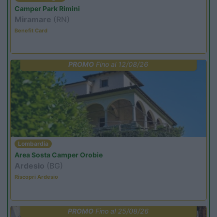
Camper Park Rimini
Miramare
(RN)
Benefit Card
PROMO
Fino al 12/08/26
Lombardia
Area Sosta Camper Orobie
Ardesio
(BG)
Riscopri Ardesio
PROMO
Fino al 25/08/26