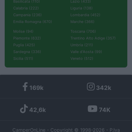
Basilicata (110)
Lazio (433)
Calabria (222)
Liguria (138)
Campania (236)
Lombardia (452)
Emilia Romagna (670)
Marche (366)
Molise (94)
Toscana (706)
Piemonte (632)
Trentino Alto Adige (357)
Puglia (425)
Umbria (211)
Sardegna (336)
Valle d'Aosta (99)
Sicilia (511)
Veneto (512)
169k
342k
42,6k
74K
CamperOnLine - Copyright © 1998-2026 - P.Iva