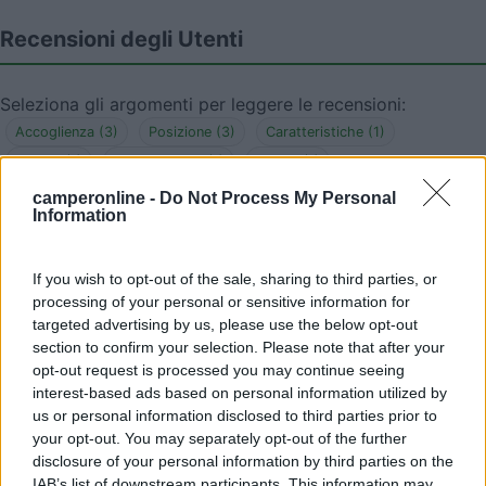
Recensioni degli Utenti
Seleziona gli argomenti per leggere le recensioni:
Accoglienza (3)
Posizione (3)
Caratteristiche (1)
Prezzo (1)
Punto vendita (1)
Servizi (1)
camperonline -
Do Not Process My Personal
Mostra tutto
Information
29/04/2019 11:19
andrepelux
If you wish to opt-out of the sale, sharing to third parties, or
processing of your personal or sensitive information for
Posto bellissimo, immerso nel verde e nelle vigne.
targeted advertising by us, please use the below opt-out
Il gestore sig. Guido è davvero gentile. Si pernotta
section to confirm your selection. Please note that after your
gratis se si acquista alla cantina. No elettricità e
opt-out request is processed you may continue seeing
servizi. Davvero tranquillo.
interest-based ads based on personal information utilized by
us or personal information disclosed to third parties prior to
your opt-out. You may separately opt-out of the further
Accoglienza
Caratteristiche
Posizione
Prezzo
disclosure of your personal information by third parties on the
Punto vendita
Servizi
IAB’s list of downstream participants. This information may