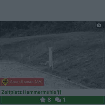
1
Area di sosta (AA)
Zeltplatz Hammermuhle
8
1