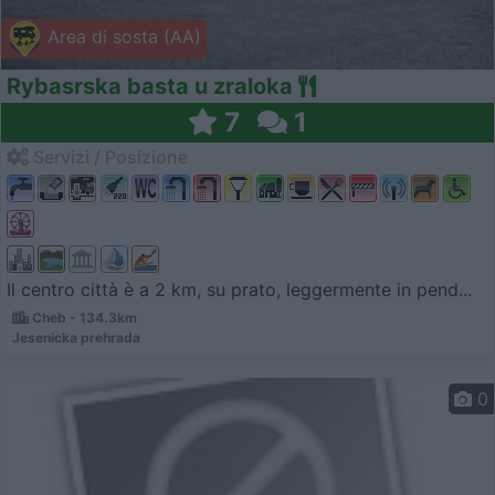
Area di sosta (AA)
Rybasrska basta u zraloka
7
1
Servizi / Posizione
Il centro città è a 2 km, su prato, leggermente in pend...
Cheb - 134.3km
Jesenicka prehrada
0