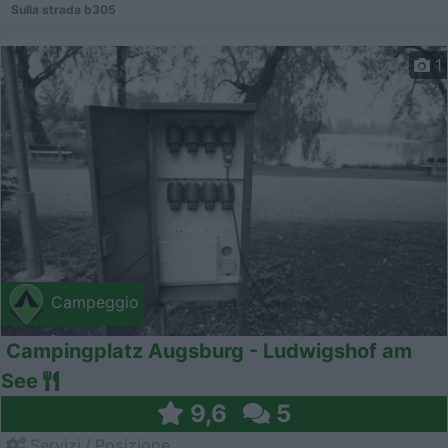
Sulla strada b305
1
Campeggio
Campingplatz Augsburg - Ludwigshof am
See
9,6
5
Servizi / Posizione