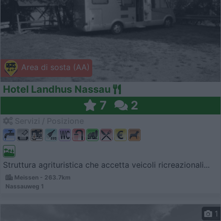
Area di sosta (AA)
Hotel Landhus Nassau
7
2
Servizi / Posizione
Struttura agrituristica che accetta veicoli ricreazionali...
Meissen - 263.7km
Nassauweg 1
1