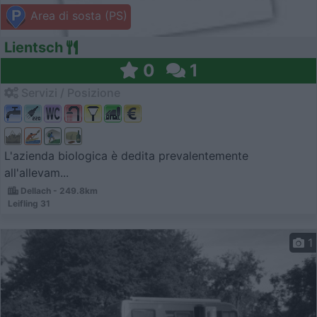
Area di sosta (PS)
Lientsch
0
1
Servizi / Posizione
L'azienda biologica è dedita prevalentemente
all'allevam...
Dellach - 249.8km
Leifling 31
1