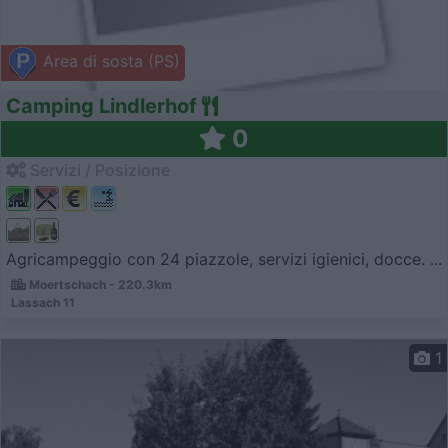
Area di sosta (PS)
Camping Lindlerhof
0
Servizi / Posizione
Agricampeggio con 24 piazzole, servizi igienici, docce. ...
Moertschach - 220.3km
Lassach 11
1