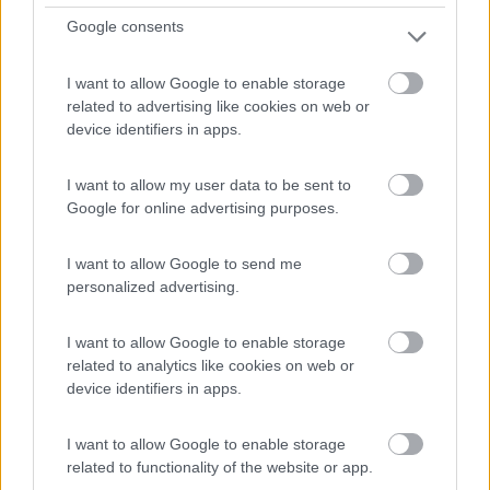
Servizi / Posizione
Google consents
I want to allow Google to enable storage
related to advertising like cookies on web or
Area pianeggiante sulle sponde del fiume Meno, a
device identifiers in apps.
pagament...
Segnitz - 197.5km
I want to allow my user data to be sent to
Baumhofstrasse 147
Google for online advertising purposes.
1
I want to allow Google to send me
personalized advertising.
I want to allow Google to enable storage
related to analytics like cookies on web or
device identifiers in apps.
I want to allow Google to enable storage
related to functionality of the website or app.