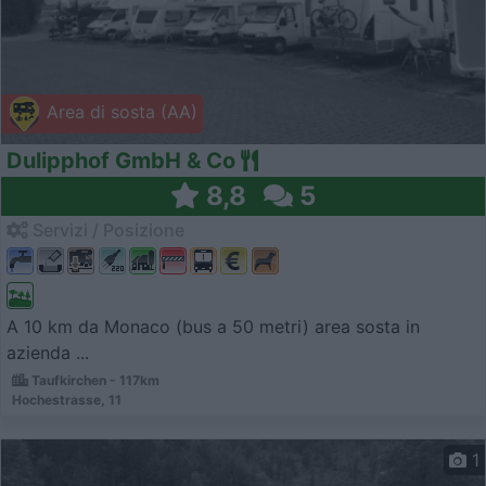
Area di sosta (AA)
Dulipphof GmbH & Co
8,8
5
Servizi / Posizione
A 10 km da Monaco (bus a 50 metri) area sosta in
azienda ...
Taufkirchen - 117km
Hochestrasse, 11
1