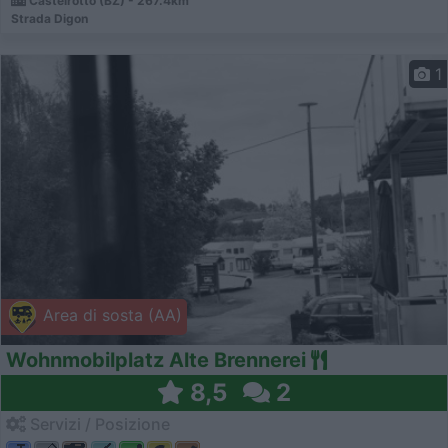
Castelrotto (BZ) - 267.4km
Strada Digon
1
Area di sosta (AA)
Wohnmobilplatz Alte Brennerei
8,5
2
Servizi / Posizione