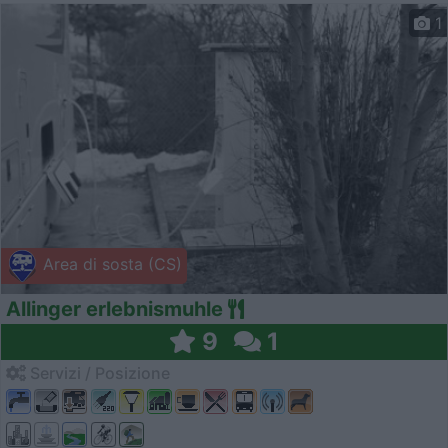
1
Area di sosta (CS)
Allinger erlebnismuhle
9
1
Servizi / Posizione