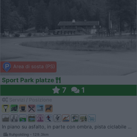
Area di sosta (PS)
Sport Park platze
7
1
Servizi / Posizione
In piano su asfalto, in parte con ombra, pista ciclabile ...
Ruhpolding - 129.3km