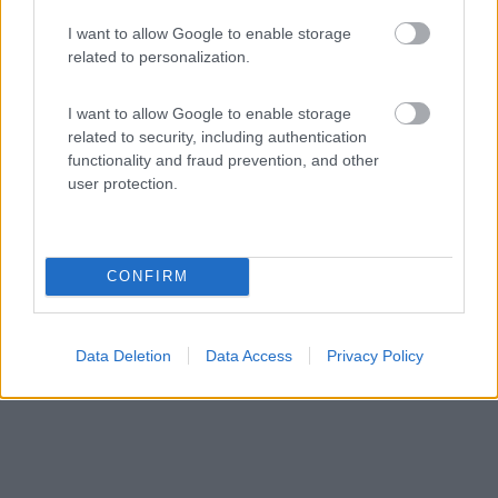
Area di sosta (AA)
I want to allow Google to enable storage
related to personalization.
Stellplatz an der Knapp-Muhle
9
2
I want to allow Google to enable storage
related to security, including authentication
Servizi / Posizione
functionality and fraud prevention, and other
user protection.
Centro città e supermercato a 6 km, semplice punto
sosta...
CONFIRM
Linda bei Neustadt-Orla - 209.1km
Ortstrasse 20B
Data Deletion
Data Access
Privacy Policy