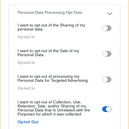
third parties.
Completo di tutti i servizi, su prato con ombra, 40 posti...
Personal Data Processing Opt Outs
Cerveny hradec jrkow - 192.4km
Please note that this website/app uses one or more Google
Prodkrusnohrsky privadec
services and may gather and store information including but
I want to opt-out of the Sharing of my
not limited to your visit or usage behaviour. You may click to
personal data.
grant or deny consent to Google and its third-party tags to
1
Opted In
use your data for below specified purposes in below Google
consent section.
I want to opt-out of the Sale of my
Personal Data.
Opted In
I want to opt-out of processing my
Personal Data for Targeted Advertising.
Opted In
I want to opt-out of Collection, Use,
Area di sosta (AA)
Retention, Sale, and/or Sharing of my
Personal Data that Is Unrelated with the
Purposes for which it was collected.
Bogner's Wohnmobilstellplatz
Opted Out
8
2