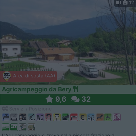
12
Area di sosta (AA)
Agricampeggio da Bery
9,6
32
Servizi / Posizione
L'Agricampeggio si trova nella piccola frazione di