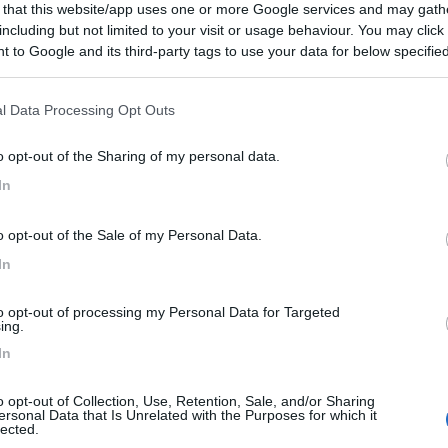
 that this website/app uses one or more Google services and may gath
04/10/2023 14:
including but not limited to your visit or usage behaviour. You may click 
 to Google and its third-party tags to use your data for below specifi
ogle consent section.
conduzione familiare, ristorante ottimo con pesce
zo, terrazza, docce, WC, elettricità, acqua, a 15 euro a
l Data Processing Opt Outs
a illuminata per uso anche notturno a 5 euro, biliardo. Vist
 al Montenegro e a pochi km (un'ora a piedi) le spiagge di
o opt-out of the Sharing of my personal data.
rada strettina e asfaltata, anche se non perfetta si riesce
In
le la pena.
o opt-out of the Sale of my Personal Data.
Gestione
Posizione
Prezzo
Punto ristoro
Servizi
In
to opt-out of processing my Personal Data for Targeted
ing.
In
o opt-out of Collection, Use, Retention, Sale, and/or Sharing
ersonal Data that Is Unrelated with the Purposes for which it
lected.