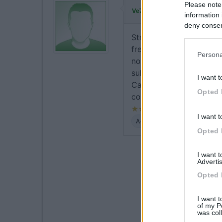
Please note
ha commentato:
Ve75
information 
deny consent
in below Go
Struttura nuovissima a 
freschissimo a poco prez
Persona
notte. Piscina panoramic
sul mare che spazia fino
I want t
Capo Rodoni, 15 km di st
Opted 
comunque a fare e ne va
I want t
Accessibilità
Accoglienza
Opted 
I want 
Advertis
Opted 
I want t
of my P
was col