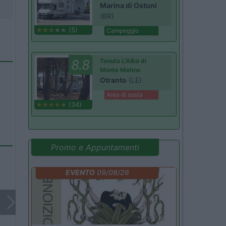
Marina di Ostuni
(BR)
(5)
Campeggio
8.8
Tenuta L'Alba di
Monte Matino
Otranto
(LE)
Area di sosta
(34)
Promo e Appuntamenti
EVENTO
09/08/26