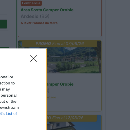
Lombardia
Area Sosta Camper Orobie
Ardesio
(BG)
A levar l'ombra da terra
PROMO
Fino al 07/08/26
sonal or
Lombardia
ection to
Area Sosta Camper Orobie
ou may
Ardesio
(BG)
 personal
Tributo a Rino Gaetano
out of the
 downstream
B’s List of
PROMO
Fino al 12/08/26