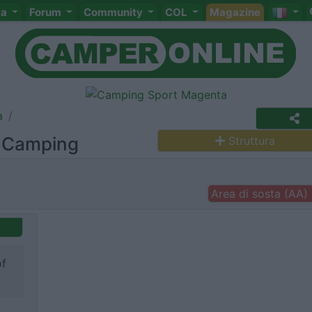
ta
Forum
Community
COL
Magazine
a
l Camping
Struttura
Area di sosta (AA)
of