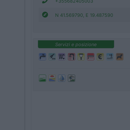
+355682405003
N 41.569790, E 19.487590
Servizi e posizione