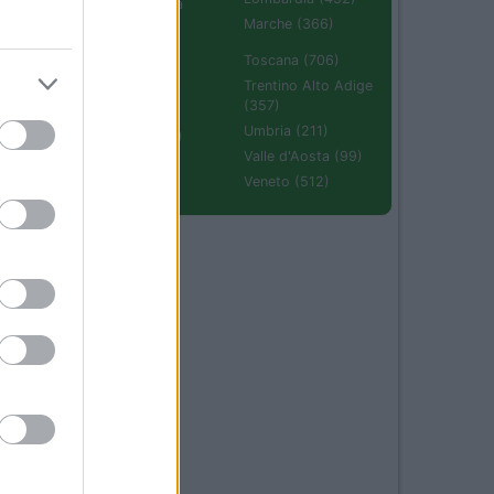
Emilia Romagna
(670)
Marche (366)
Molise (94)
Toscana (706)
Piemonte (632)
Trentino Alto Adige
(357)
Puglia (425)
Umbria (211)
Sardegna (336)
Valle d'Aosta (99)
Sicilia (511)
Veneto (512)