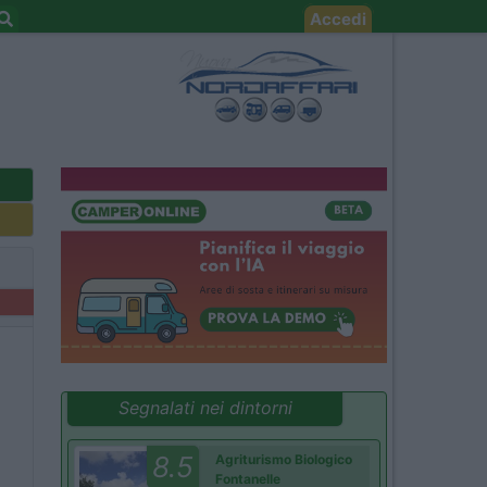
Accedi
Segnalati nei dintorni
8.5
Agriturismo Biologico
Fontanelle