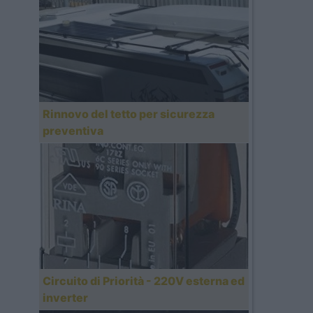
Rinnovo del tetto per sicurezza
preventiva
Circuito di Priorità - 220V esterna ed
inverter