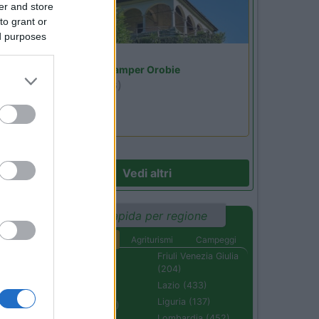
er and store
01
to grant or
ed purposes
Lombardia
Area Sosta Camper Orobie
Ardesio
(BG)
a
Riscopri Ardesio
Vedi altri
Ricerca rapida per regione
Aree di sosta
Agriturismi
Campeggi
Abruzzo (232)
Friuli Venezia Giulia
(204)
Basilicata (110)
Lazio (433)
Calabria (222)
Liguria (137)
Campania (236)
Lombardia (452)