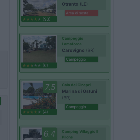
Otranto
(LE)
Area di sosta
(93)
Campeggio
Lamaforca
Carovigno
(BR)
Campeggio
(6)
7.5
Cala dei Ginepri
Marina di Ostuni
(BR)
Campeggio
(4)
6.4
Camping Villaggio Il
Pilone