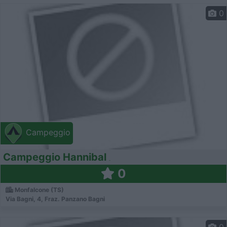
0
Campeggio
Campeggio Hannibal
0
Monfalcone (TS)
Via Bagni, 4, Fraz. Panzano Bagni