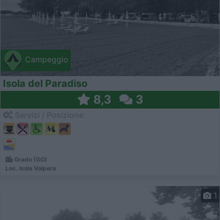
Campeggio
Isola del Paradiso
8,3
3
Servizi / Posizione
Grado (GO)
Loc. Isola Volpera
1