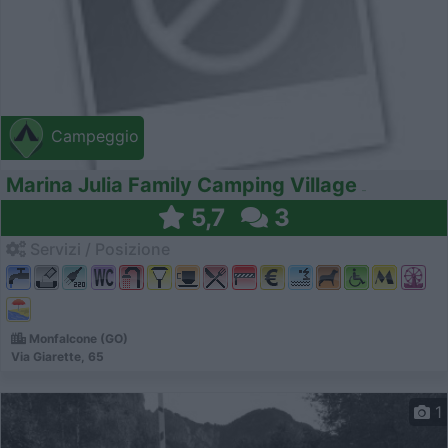
Campeggio
Marina Julia Family Camping Village
5,7
3
Servizi / Posizione
Monfalcone (GO)
Via Giarette, 65
1