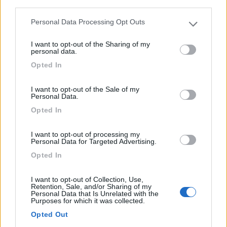
third parties.
Personal Data Processing Opt Outs
Please note that this website/app uses one or more Google
services and may gather and store information including but
I want to opt-out of the Sharing of my
not limited to your visit or usage behaviour. You may click to
personal data.
grant or deny consent to Google and its third-party tags to
Opted In
use your data for below specified purposes in below Google
consent section.
I want to opt-out of the Sale of my
Personal Data.
Campeggio
Opted In
Camping Ai Pioppi
I want to opt-out of processing my
6
3
Personal Data for Targeted Advertising.
Servizi / Posizione
Opted In
I want to opt-out of Collection, Use,
Retention, Sale, and/or Sharing of my
Personal Data that Is Unrelated with the
A circa 1 km dal centro storico, il camepggio offre
Purposes for which it was collected.
bunga...
Opted Out
Gemona del Friuli (UD)