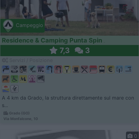
Campeggio
Residence & Camping Punta Spin
7,3
3
Servizi / Posizione
A 4 km da Grado, la struttura direttamente sul mare con
s...
Grado (GO)
Via Monfalcone, 10
0