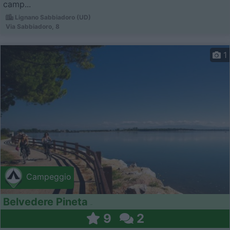
camp...
Lignano Sabbiadoro (UD)
Via Sabbiadoro, 8
1
Campeggio
Belvedere Pineta
9
2