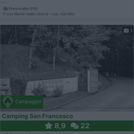
...
Piancavallo (PN)
P.zza Martiri della Libertà - Loc. Col Alto
1
Campeggio
Camping San Francesco
8,9
22