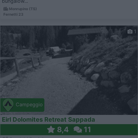
bungalow...
Monrupino (TS)
Fernetti 23
1
Campeggio
Eirl Dolomites Retreat Sappada
8,4
11