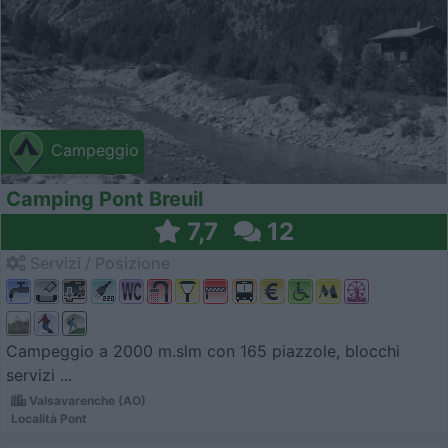
Campeggio
Camping Pont Breuil
7,7
12
Servizi / Posizione
Campeggio a 2000 m.slm con 165 piazzole, blocchi
servizi ...
Valsavarenche (AO)
Località Pont