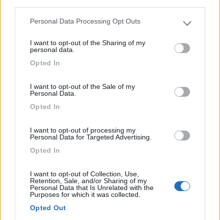
third parties.
Personal Data Processing Opt Outs
Please note that this website/app uses one or more Google
services and may gather and store information including but
I want to opt-out of the Sharing of my
not limited to your visit or usage behaviour. You may click to
personal data.
grant or deny consent to Google and its third-party tags to
Opted In
Campeggio
use your data for below specified purposes in below Google
consent section.
I want to opt-out of the Sale of my
Campeggio Grandes Jorasses
Personal Data.
8,5
6
Opted In
Servizi / Posizione
I want to opt-out of processing my
Personal Data for Targeted Advertising.
Opted In
Courmayeur (AO)
Loc. Planpincieux, Val Ferret
I want to opt-out of Collection, Use,
Retention, Sale, and/or Sharing of my
Personal Data that Is Unrelated with the
Purposes for which it was collected.
1
Opted Out