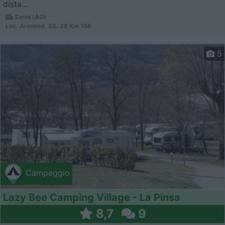
dista...
Sarre (AO)
Loc. Arensod, SS. 26 Km 106
5
Campeggio
Lazy Bee Camping Village - La Pinsa
8,7
9