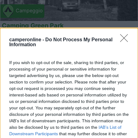
Campeggio
Camping Green Park
8
4
camperonline -
Do Not Process My Personal
Information
Servizi / Posizione
If you wish to opt-out of the sale, sharing to third parties, or
processing of your personal or sensitive information for
targeted advertising by us, please use the below opt-out
section to confirm your selection. Please note that after your
La Salle (AO)
opt-out request is processed you may continue seeing
Via Dei Romani, 4
interest-based ads based on personal information utilized by
us or personal information disclosed to third parties prior to
1
your opt-out. You may separately opt-out of the further
disclosure of your personal information by third parties on the
IAB’s list of downstream participants. This information may
also be disclosed by us to third parties on the
IAB’s List of
Downstream Participants
that may further disclose it to other