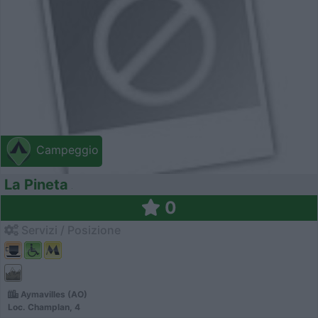
Campeggio
La Pineta
0
Servizi / Posizione
Aymavilles (AO)
Loc. Champlan, 4