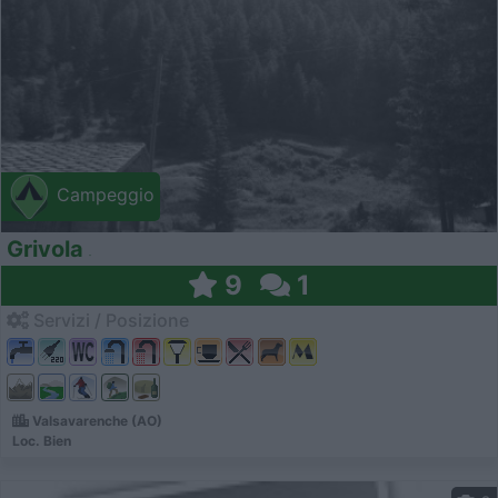
Campeggio
Grivola
9
1
Servizi / Posizione
Valsavarenche (AO)
Loc. Bien