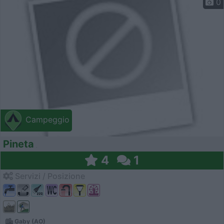
0
Campeggio
Pineta
4
1
Servizi / Posizione
Gaby (AO)