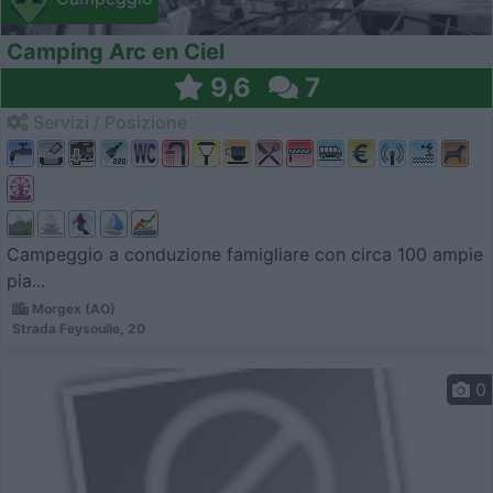
Camping Arc en Ciel
9,6
7
Servizi / Posizione
Campeggio a conduzione famigliare con circa 100 ampie
pia...
Morgex (AO)
Strada Feysoulle, 20
0