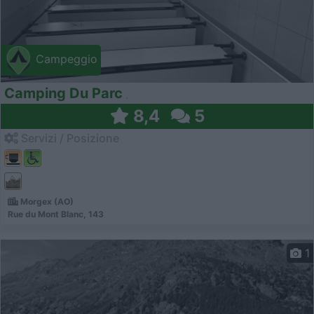
Campeggio
Camping Du Parc
8,4
5
Servizi / Posizione
Morgex (AO)
Rue du Mont Blanc, 143
1