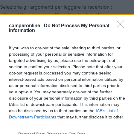
Seleziona gli argomenti per leggere le recensioni:
Prezzo (2)
Accoglienza (1)
Caratteristiche (1)
Posizione (1)
Punto ristoro (1)
Servizi (1)
camperonline -
Do Not Process My Personal
Information
Mostra tutto
If you wish to opt-out of the sale, sharing to third parties, or
14/08/2023 23:53
martaandreapani
processing of your personal or sensitive information for
targeted advertising by us, please use the below opt-out
Campeggio basic, 40 euro in 4 sono troppi!
section to confirm your selection. Please note that after your
opt-out request is processed you may continue seeing
interest-based ads based on personal information utilized by
Prezzo
us or personal information disclosed to third parties prior to
your opt-out. You may separately opt-out of the further
disclosure of your personal information by third parties on the
02/09/2017 21:54
Wiki84
IAB’s list of downstream participants. This information may
also be disclosed by us to third parties on the
IAB’s List of
Munitevi di taniche per il carico acqua e scarico
Downstream Participants
that may further disclose it to other
grigio. Per il resto è perfetto e tranquillissimo.
third parties.
Ristorante davvero buono ed economico. Gestori