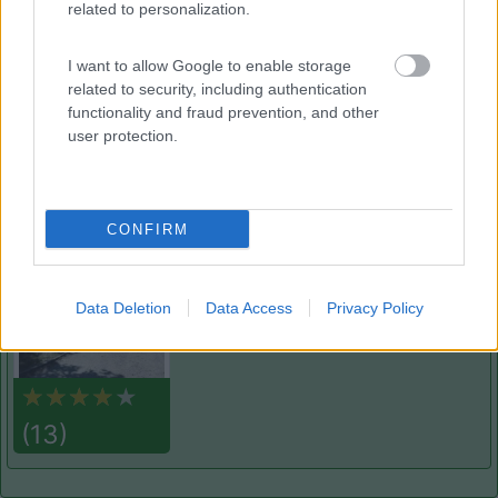
related to personalization.
Area sosta camper Cimolais
8.9
Cimolais
(PN)
I want to allow Google to enable storage
Area di sosta
related to security, including authentication
functionality and fraud prevention, and other
user protection.
(25)
CONFIRM
Camping Hotel Loewenhof
7.8
Varna
(BZ)
Data Deletion
Data Access
Privacy Policy
Campeggio
(13)