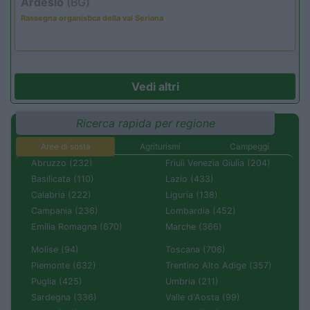
Ardesio
(BG)
Rassegna organistica della val Seriana
Vedi altri
Ricerca rapida per regione
Aree di sosta
Agriturismi
Campeggi
Abruzzo (232)
Friuli Venezia Giulia (204)
Basilicata (110)
Lazio (433)
Calabria (222)
Liguria (138)
Campania (236)
Lombardia (452)
Emilia Romagna (670)
Marche (366)
Molise (94)
Toscana (706)
Piemonte (632)
Trentino Alto Adige (357)
Puglia (425)
Umbria (211)
Sardegna (336)
Valle d'Aosta (99)