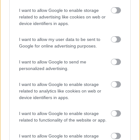
Caravan Park Sexten
8.2
I want to allow Google to enable storage
Sesto
(BZ)
related to advertising like cookies on web or
device identifiers in apps.
Campeggio
I want to allow my user data to be sent to
Google for online advertising purposes.
(18)
I want to allow Google to send me
personalized advertising.
Camping Toblacher See
8.2
Dobbiaco
(BZ)
I want to allow Google to enable storage
related to analytics like cookies on web or
Campeggio
device identifiers in apps.
I want to allow Google to enable storage
related to functionality of the website or app.
(11)
I want to allow Google to enable storage