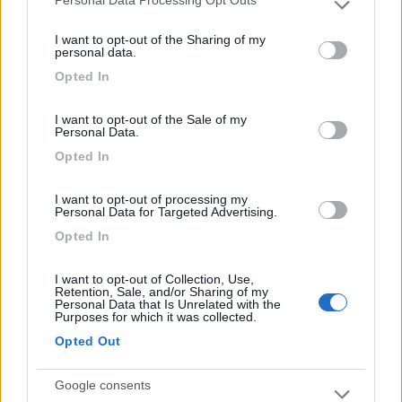
Personal Data Processing Opt Outs
Please note that this website/app uses one or more Google
gentilissimi. Docce calde gratis. Forra
services and may gather and store information including but
Raggaschlucht a 2 passi dall'ingresso
I want to opt-out of the Sharing of my
not limited to your visit or usage behaviour. You may click to
personal data.
grant or deny consent to Google and its third-party tags to
Opted In
Accoglienza
Caratteristiche
Posizione
Prezzo
use your data for below specified purposes in below Google
Punto ristoro
Servizi
consent section.
I want to opt-out of the Sale of my
Personal Data.
Opted In
Segnalati nei dintorni
I want to opt-out of processing my
Personal Data for Targeted Advertising.
Area Sosta Camper Ampezzo
9
Opted In
Ampezzo
(UD)
Area di sosta
I want to opt-out of Collection, Use,
Retention, Sale, and/or Sharing of my
Personal Data that Is Unrelated with the
Purposes for which it was collected.
Opted Out
(20)
Google consents