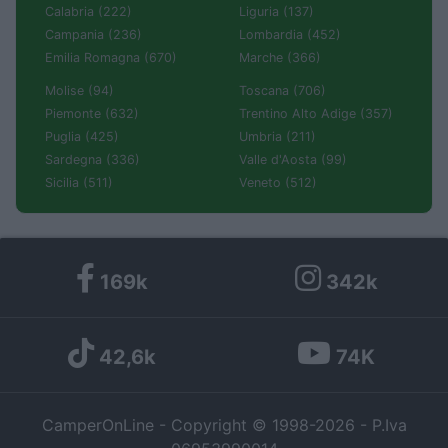
Calabria (222)
Liguria (137)
Campania (236)
Lombardia (452)
Emilia Romagna (670)
Marche (366)
Molise (94)
Toscana (706)
Piemonte (632)
Trentino Alto Adige (357)
Puglia (425)
Umbria (211)
Sardegna (336)
Valle d'Aosta (99)
Sicilia (511)
Veneto (512)
169k
342k
42,6k
74K
CamperOnLine - Copyright © 1998-2026 - P.Iva