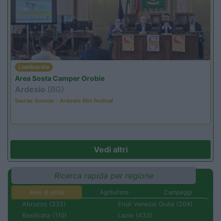
Lombardia
Area Sosta Camper Orobie
Ardesio
(BG)
Sacrae Scenae - Ardesio film festival
Vedi altri
Ricerca rapida per regione
Aree di sosta
Agriturismi
Campeggi
Abruzzo (232)
Friuli Venezia Giulia (204)
Basilicata (110)
Lazio (433)