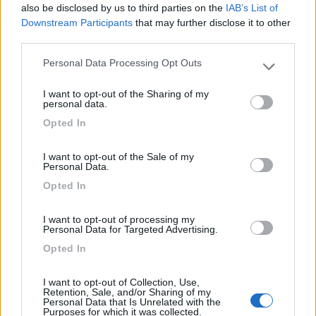
also be disclosed by us to third parties on the
IAB’s List of
Downstream Participants
that may further disclose it to other
third parties.
Prezzo
Servizi
Personal Data Processing Opt Outs
Please note that this website/app uses one or more Google
services and may gather and store information including but
13/07/2016 23:27
fernando70
I want to opt-out of the Sharing of my
not limited to your visit or usage behaviour. You may click to
personal data.
grant or deny consent to Google and its third-party tags to
Opted In
Buona sosta, spaziosa e silenziosa, confermo le
use your data for below specified purposes in below Google
consent section.
tariffe ed i servizi indicati
I want to opt-out of the Sale of my
Personal Data.
Caratteristiche
Prezzo
Servizi
Opted In
I want to opt-out of processing my
08/07/2013 17:53
marzio5
Personal Data for Targeted Advertising.
Opted In
Spaziosa e tranquilla
I want to opt-out of Collection, Use,
Retention, Sale, and/or Sharing of my
Caratteristiche
Personal Data that Is Unrelated with the
Purposes for which it was collected.