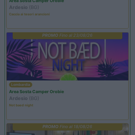
Area Sosta Camper Orobie
Ardesio
(BG)
Caccia ai tesori arancioni
PROMO
Fino al 23/08/26
Lombardia
Area Sosta Camper Orobie
Ardesio
(BG)
Not baed night
PROMO
Fino al 18/08/26