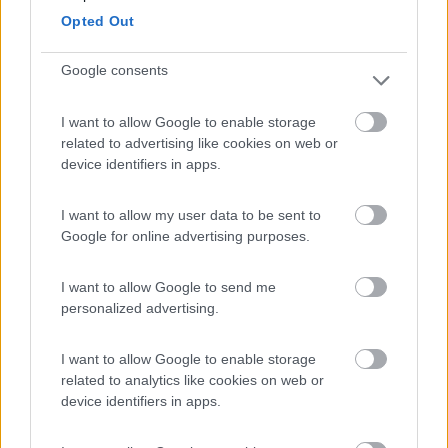
Opted Out
21/10/2010 20:33
TopDriver61
Google consents
Caratteristiche
I want to allow Google to enable storage
related to advertising like cookies on web or
device identifiers in apps.
02/06/2010 17:24
Yuma-58
I want to allow my user data to be sent to
Google for online advertising purposes.
Tranquilla e con panorama stupendo
I want to allow Google to send me
Caratteristiche
Posizione
personalized advertising.
I want to allow Google to enable storage
Segnalati nei dintorni
related to analytics like cookies on web or
device identifiers in apps.
Camping Village Mare Pineta