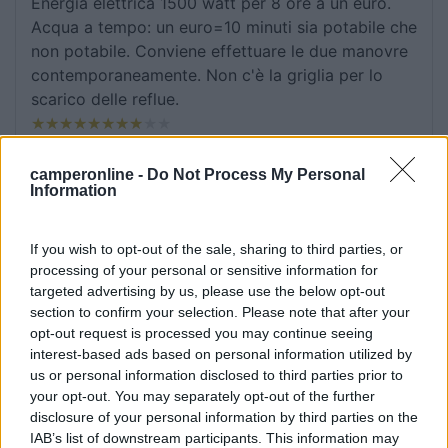
Energia elettrica 1500 watt per 8 ore a un euro.
Acqua a tempo: un euro=10 minuti sia potabile che
non potabile. Conviene effettuare le due manovre
contemporaneamente. Non c'è la griglia per lo
scarico delle reflue.
Prezzo
Servizi
camperonline -
Do Not Process My Personal
Information
17/10/2017 16:19
Ziomiguel
If you wish to opt-out of the sale, sharing to third parties, or
Confermo tariffe, bidoni della spazzatura e servizi
processing of your personal or sensitive information for
vari come descritto. Posto alcune foto.
targeted advertising by us, please use the below opt-out
section to confirm your selection. Please note that after your
Consigliato
opt-out request is processed you may continue seeing
interest-based ads based on personal information utilized by
Prezzo
Servizi
us or personal information disclosed to third parties prior to
your opt-out. You may separately opt-out of the further
disclosure of your personal information by third parties on the
19/08/2017 23:11
cencio78
IAB’s list of downstream participants. This information may