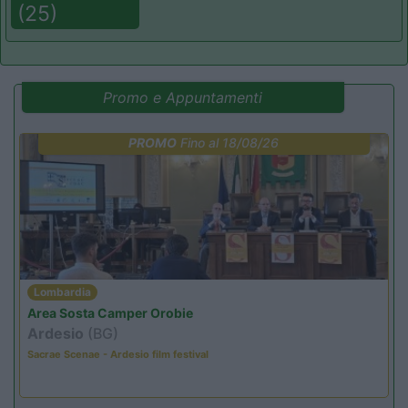
(25)
Promo e Appuntamenti
PROMO
Fino al 18/08/26
Lombardia
Area Sosta Camper Orobie
Ardesio
(BG)
Sacrae Scenae - Ardesio film festival