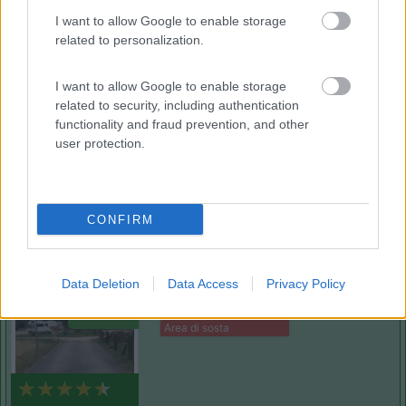
(11)
I want to allow Google to enable storage
related to personalization.
Camping Village Mare Pineta
7.7
I want to allow Google to enable storage
Duino-Aurisina
(TS)
related to security, including authentication
functionality and fraud prevention, and other
Campeggio
user protection.
(12)
CONFIRM
Data Deletion
Data Access
Privacy Policy
Area sosta camper Cimolais
8.9
Cimolais
(PN)
Area di sosta