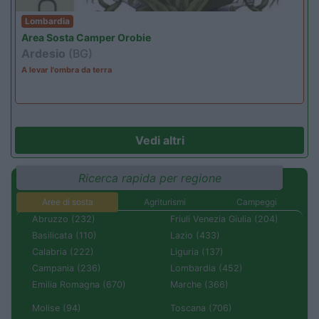
Lombardia
Area Sosta Camper Orobie
Ardesio
(BG)
A levar l'ombra da terra
Vedi altri
Ricerca rapida per regione
Aree di sosta
Agriturismi
Campeggi
Abruzzo (232)
Friuli Venezia Giulia (204)
Basilicata (110)
Lazio (433)
Calabria (222)
Liguria (137)
Campania (236)
Lombardia (452)
Emilia Romagna (670)
Marche (366)
Molise (94)
Toscana (706)