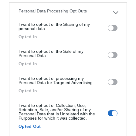
third parties.
serbatoi nautici. La barriera all'ingresso si alza
avvicinandosi con il mezzo, all'uscita si usa un
Personal Data Processing Opt Outs
Please note that this website/app uses one or more Google
gettone che consegnano al momento del
services and may gather and store information including but
I want to opt-out of the Sharing of my
pagamento. Ottima posizione per fare escursioni
not limited to your visit or usage behaviour. You may click to
personal data.
in bici o a piedi lungo il Danubio.
grant or deny consent to Google and its third-party tags to
Opted In
use your data for below specified purposes in below Google
consent section.
Accessibilità
Caratteristiche
Posizione
Pulizia
I want to opt-out of the Sale of my
Personal Data.
Servizi
Opted In
I want to opt-out of processing my
Segnalati nei dintorni
Personal Data for Targeted Advertising.
Opted In
Area Sosta Camper Ampezzo
9
I want to opt-out of Collection, Use,
Ampezzo
(UD)
Retention, Sale, and/or Sharing of my
Personal Data that Is Unrelated with the
Area di sosta
Purposes for which it was collected.
Opted Out