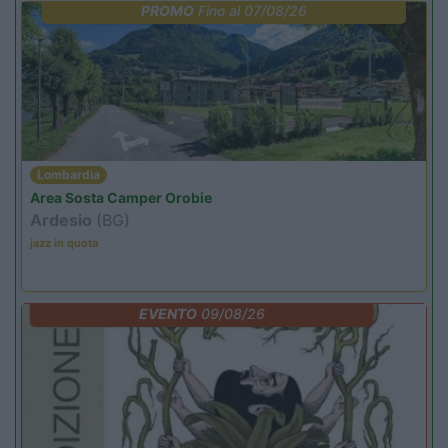
PROMO
Fino al 07/08/26
Lombardia
Area Sosta Camper Orobie
Ardesio
(BG)
jazz in quota
EVENTO
09/08/26