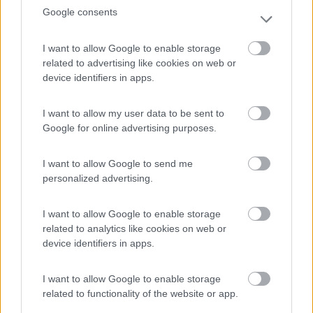
Google consents
(20)
I want to allow Google to enable storage
related to advertising like cookies on web or
Caravan Park Sexten
8.2
device identifiers in apps.
Sesto
(BZ)
Campeggio
I want to allow my user data to be sent to
Google for online advertising purposes.
I want to allow Google to send me
(18)
personalized advertising.
I want to allow Google to enable storage
Camping Toblacher See
8.2
related to analytics like cookies on web or
Dobbiaco
(BZ)
device identifiers in apps.
Campeggio
I want to allow Google to enable storage
related to functionality of the website or app.