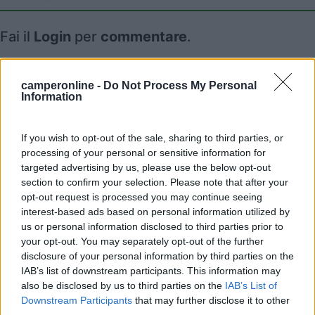
Fai il
Login
per
commentare
.
Recensioni degli Utenti
camperonline -
Do Not Process My Personal
Information
Seleziona gli argomenti per leggere le recensioni:
Accessibilità (1)
Caratteristiche (1)
Posizione (1)
If you wish to opt-out of the sale, sharing to third parties, or
processing of your personal or sensitive information for
Pulizia (1)
Servizi (1)
targeted advertising by us, please use the below opt-out
Mostra tutto
section to confirm your selection. Please note that after your
opt-out request is processed you may continue seeing
interest-based ads based on personal information utilized by
28/11/2018 18:29
campersempre
us or personal information disclosed to third parties prior to
your opt-out. You may separately opt-out of the further
Peccato per il terreno non in piano, in certe
disclosure of your personal information by third parties on the
IAB’s list of downstream participants. This information may
piazzole nonostante i cunei possibile non avere in
also be disclosed by us to third parties on the
IAB’s List of
piano il mezzo. Servizi puliti. Strana la doccia
Downstream Participants
that may further disclose it to other
esterna. CS agevole sia per cassette che con