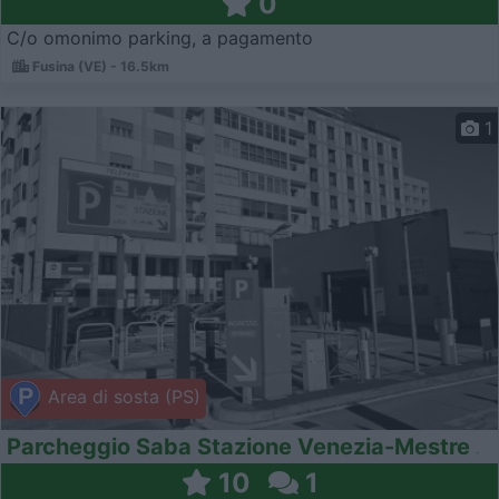
0
C/o omonimo parking, a pagamento
Fusina (VE) - 16.5km
1
Area di sosta (PS)
Parcheggio Saba Stazione Venezia-Mestre
10
1