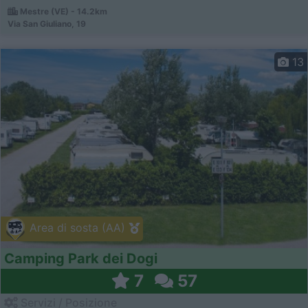
Mestre (VE) - 14.2km
Via San Giuliano, 19
13
Area di sosta (AA)
Camping Park dei Dogi
7
57
Servizi / Posizione