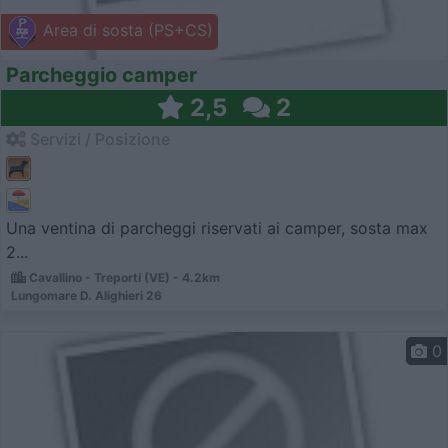
Area di sosta (PS+CS)
Parcheggio camper
2,5
2
Servizi / Posizione
Una ventina di parcheggi riservati ai camper, sosta max
2...
Cavallino - Treporti (VE) - 4.2km
Lungomare D. Alighieri 26
0