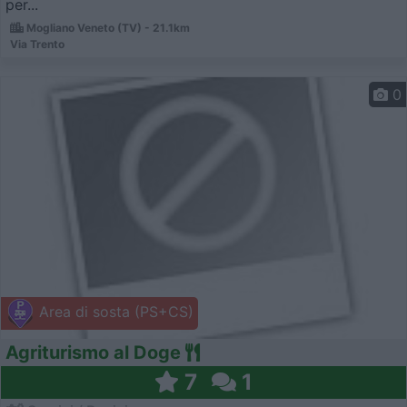
per...
Mogliano Veneto (TV) - 21.1km
Via Trento
0
Area di sosta (PS+CS)
Agriturismo al Doge
7
1