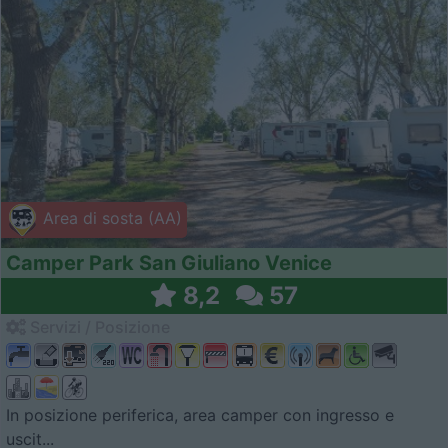
Area di sosta (AA)
Camper Park San Giuliano Venice
8,2
57
Servizi / Posizione
In posizione periferica, area camper con ingresso e
uscit...