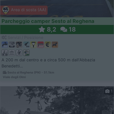
Area di sosta (AA)
Parcheggio camper Sesto al Reghena
8,2
18
Servizi / Posizione
A 200 m dal centro e a circa 500 m dall'Abbazia
Benedetti...
Sesto al Reghena (PN) - 51.1km
Viale degli Olmi
1