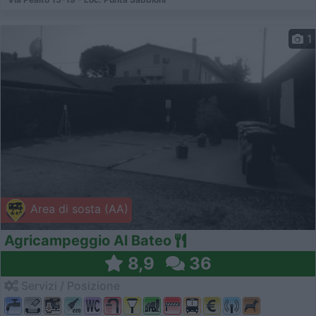
1
Area di sosta (AA)
Agricampeggio Al Bateo
8,9
36
Servizi / Posizione