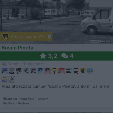
Area di sosta (AA)
Bosco Pineta
3,2
4
Servizi / Posizione
Area attrezzata camper 'Bosco Pineta', a 80 m. dal mare.
...
Jesolo Pineta (VE) - 19.4km
Via Pisani Vettore