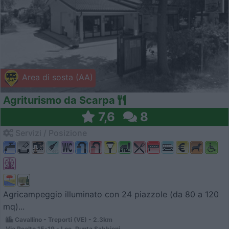
Area di sosta (AA)
Agriturismo da Scarpa
7,6
8
Servizi / Posizione
Agricampeggio illuminato con 24 piazzole (da 80 a 120
mq)...
Cavallino - Treporti (VE) - 2.3km
Via Pealto 15-19 - Loc. Punta Sabbioni