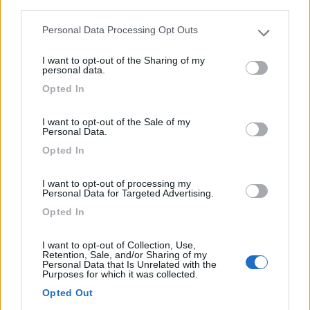
third parties.
1
Personal Data Processing Opt Outs
Please note that this website/app uses one or more Google
services and may gather and store information including but
I want to opt-out of the Sharing of my
not limited to your visit or usage behaviour. You may click to
personal data.
grant or deny consent to Google and its third-party tags to
Opted In
use your data for below specified purposes in below Google
consent section.
I want to opt-out of the Sale of my
Personal Data.
Opted In
Area di sosta (PS+CS)
I want to opt-out of processing my
Personal Data for Targeted Advertising.
Area di sosta a Portegrandi
Opted In
1
1
I want to opt-out of Collection, Use,
Parcheggio con scarico vicino al sottopasso. Chiusura
Retention, Sale, and/or Sharing of my
Personal Data that Is Unrelated with the
par...
Purposes for which it was collected.
Portegrandi (VE) - 11.1km
Opted Out