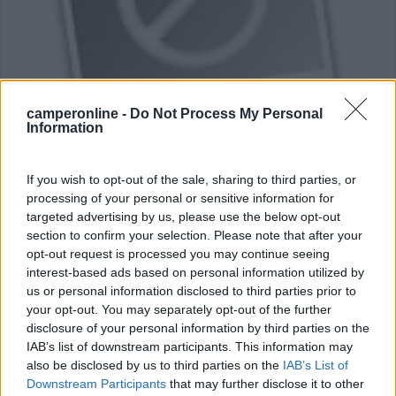
camperonline -
Do Not Process My Personal
Area di sosta (PS+CS)
Information
Green Arena
If you wish to opt-out of the sale, sharing to third parties, or
10
1
processing of your personal or sensitive information for
targeted advertising by us, please use the below opt-out
Servizi / Posizione
section to confirm your selection. Please note that after your
opt-out request is processed you may continue seeing
interest-based ads based on personal information utilized by
us or personal information disclosed to third parties prior to
A circa 500 m dal centro, ampio parcheggio per camper
your opt-out. You may separately opt-out of the further
con...
disclosure of your personal information by third parties on the
Cavallino (VE) - 7km
IAB’s list of downstream participants. This information may
Via Fausta 407
also be disclosed by us to third parties on the
IAB’s List of
Downstream Participants
that may further disclose it to other