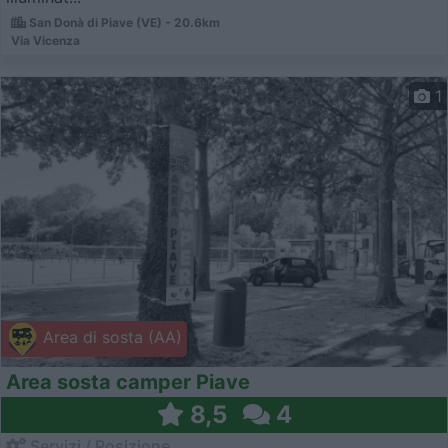
San Donà di Piave (VE) - 20.6km
Via Vicenza
1
Area di sosta (AA)
Area sosta camper Piave
8,5
4
Servizi / Posizione