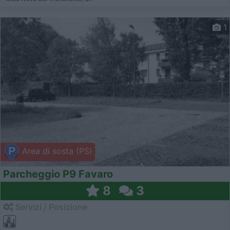
1
Area di sosta (PS)
Parcheggio P9 Favaro
8
3
Servizi / Posizione