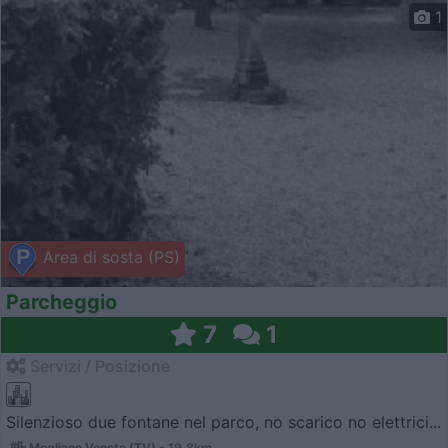
1
Area di sosta (PS)
Parcheggio
7
1
Servizi / Posizione
Silenzioso due fontane nel parco, no scarico no elettrici...
Mogliano Veneto (TV) - 19.8km