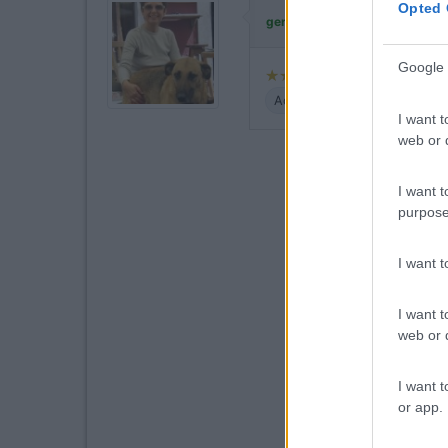
Opted 
ha commentato:
germana
Google 
Accessibilità
Caratteristic
I want t
web or d
I want t
purpose
I want 
I want t
web or d
I want t
or app.