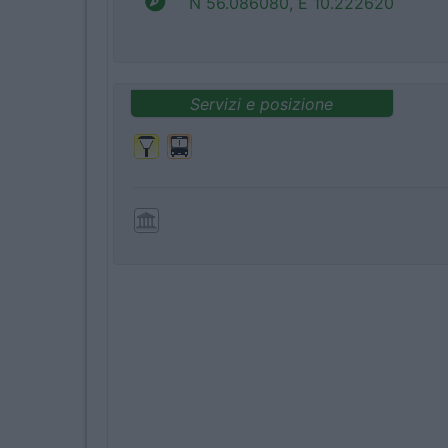
N 56.086080, E 10.222620
Servizi e posizione