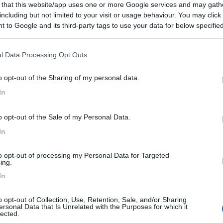
 that this website/app uses one or more Google services and may gath
including but not limited to your visit or usage behaviour. You may click 
 to Google and its third-party tags to use your data for below specifi
ogle consent section.
ioni:
l Data Processing Opt Outs
osizione (2)
Trasporti (2)
Mostra tutto
o opt-out of the Sharing of my personal data.
In
16/09/2018 11:
o opt-out of the Sale of my Personal Data.
In
 divieto per la sosta notturna. Non ci sono servizi, è un
iaia. Utile per visitare Arhus con autobus 18 (passa ogni
to opt-out of processing my Personal Data for Targeted
ing.
attutto per il vicino museo "Moesgaard Museum" che spieg
dalla preistoria ai giorni nostri del genere umano.
In
o opt-out of Collection, Use, Retention, Sale, and/or Sharing
he
Posizione
Trasporti
ersonal Data that Is Unrelated with the Purposes for which it
lected.