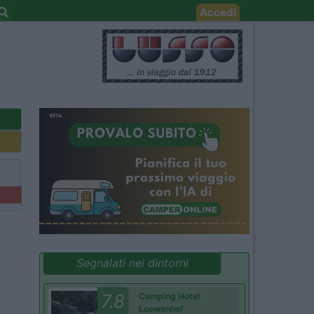
Accedi
Segnalati nei dintorni
7.8
Camping Hotel
Loewenhof