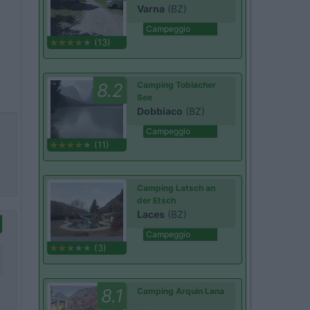
Varna
(BZ)
Campeggio
(13)
8.2
Camping Toblacher
See
Dobbiaco
(BZ)
Campeggio
(11)
Camping Latsch an
der Etsch
Laces
(BZ)
Campeggio
(3)
8.1
Camping Arquin Lana