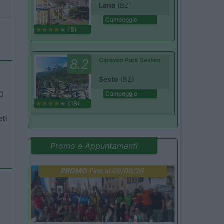
Lana
(BZ)
Campeggio
(8)
8.2
Caravan Park Sexten
Sesto
(BZ)
10
Campeggio
(18)
ti
Promo e Appuntamenti
PROMO
Fino al 09/08/26