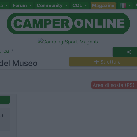
ta
Forum
Community
COL
Magazine
arca
 del Museo
Struttura
Area di sosta (PS)
rd