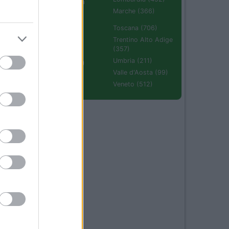
Emilia Romagna
01
(670)
Marche (366)
Molise (94)
Toscana (706)
Piemonte (632)
Trentino Alto Adige
(357)
Puglia (425)
Umbria (211)
Sardegna (336)
Valle d'Aosta (99)
Sicilia (511)
Veneto (512)