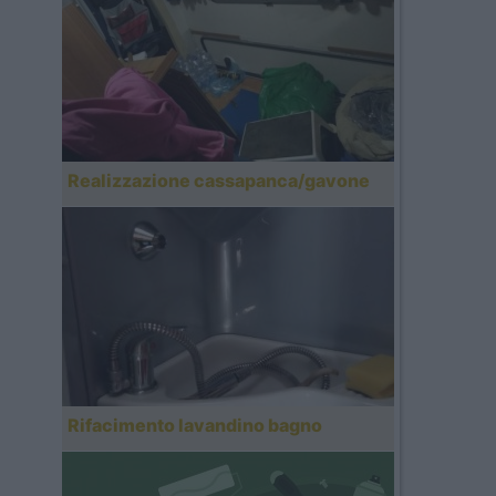
Realizzazione cassapanca/gavone
Rifacimento lavandino bagno