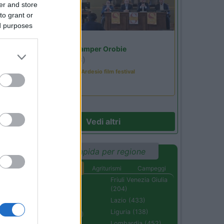
er and store
to grant or
ed purposes
Lombardia
Area Sosta Camper Orobie
Ardesio
(BG)
Sacrae Scenae - Ardesio film festival
18
Vedi altri
Ricerca rapida per regione
a
Aree di sosta
Agriturismi
Campeggi
Abruzzo (232)
Friuli Venezia Giulia
(204)
Basilicata (110)
Lazio (433)
Calabria (222)
Liguria (138)
Campania (236)
Lombardia (452)