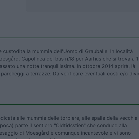
è custodita la mummia dell'Uomo di Grauballe. In località
 Moesgård. Capolinea del bus n.18 per Aarhus che si trova a 
ssato una notte tranquillissima. In ottobre 2014 aprirà, là
rcheggi a terrazze. Da verificare eventuali costi e/o divie
dicata alle mummie delle torbiere, alle spalle della vecchia
poca) parte il sentiero "Oldtidsstien" che conduce alla
aesaggio di Moesgård è comunque incantevole e vi sono