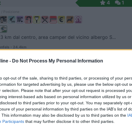
t
4
1
 / Posizione
 3 km dal centro, area camper del vicino albergo S...
nfels - 24.4km
er Landstrasse, 1
ine -
Do Not Process My Personal Information
.Kfm.
6
1
 / Posizione
to opt-out of the sale, sharing to third parties, or processing of your per
formation for targeted advertising by us, please use the below opt-out s
r selection. Please note that after your opt-out request is processed y
eing interest-based ads based on personal information utilized by us or
m dal centro, in periferia, parcheggio camper situ...
disclosed to third parties prior to your opt-out. You may separately opt-
losure of your personal information by third parties on the IAB’s list of
nfels - 26.4km
. This information may also be disclosed by us to third parties on the
IA
trasse 91 b
Participants
that may further disclose it to other third parties.
4,5
2