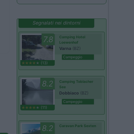
Segnalati nei dintorni
7.8
Camping Hotel
Loewenhof
Varna
(BZ)
Campeggio
(13)
8.2
Camping Toblacher
See
Dobbiaco
(BZ)
Campeggio
(11)
8.2
Caravan Park Sexten