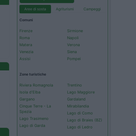
Aree di sosta
Agriturismi
Campeggi
Comuni
Firenze
Sirmione
Roma
Napoli
Matera
Verona
Venezia
Siena
Assisi
Pompei
Zone turistiche
Riviera Romagnola
Trentino
Isola d'Elba
Lago Maggiore
Gargano
Gardaland
Cinque Terre - La
Mirabilandia
Spezia
Lago di Como
Lago Trasimeno
Lago di Braies (BZ)
Lago di Garda
Lago di Ledro