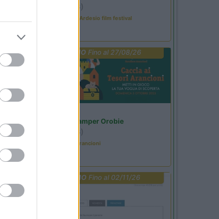
Ardesio
(BG)
Sacrae Scenae - Ardesio film festival
PROMO
Fino al 27/08/26
Lombardia
Area Sosta Camper Orobie
Ardesio
(BG)
Caccia ai tesori arancioni
PROMO
Fino al 02/11/26