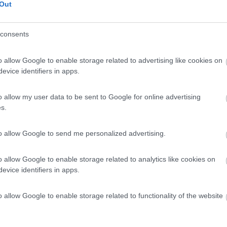
Out
 / Posizione
consents
città e supermercato a 6 km, semplice punto sosta...
o allow Google to enable storage related to advertising like cookies on
bei Neustadt-Orla - 32.3km
evice identifiers in apps.
se 20B
o allow my user data to be sent to Google for online advertising
8
1
s.
 / Posizione
to allow Google to send me personalized advertising.
 su mattonato e asfalto, 6 posti delimitati e in ...
o allow Google to enable storage related to analytics like cookies on
evice identifiers in apps.
roda-Triebes - 34.5km
nwege 1
o allow Google to enable storage related to functionality of the website
7,4
7
 / Posizione