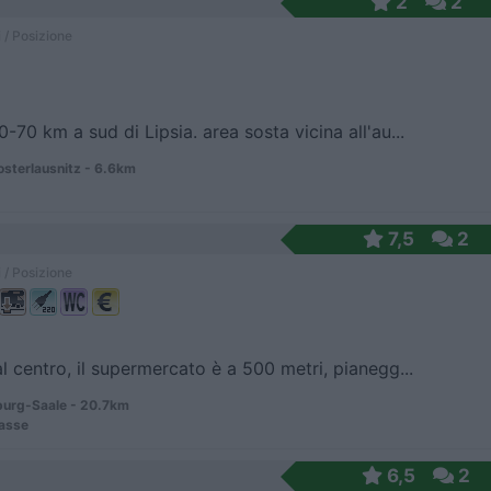
2
2
 / Posizione
0-70 km a sud di Lipsia. area sosta vicina all'au...
osterlausnitz - 6.6km
7,5
2
 / Posizione
al centro, il supermercato è a 500 metri, pianegg...
rg-Saale - 20.7km
rasse
6,5
2