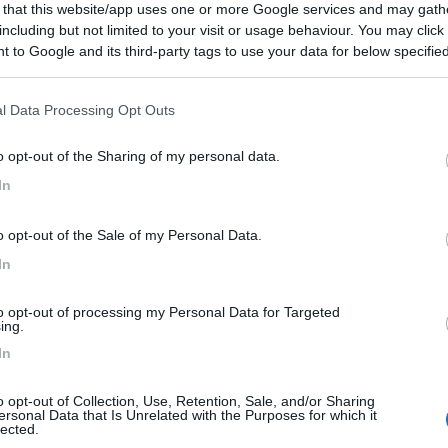
 that this website/app uses one or more Google services and may gath
 / Posizione
including but not limited to your visit or usage behaviour. You may click 
 to Google and its third-party tags to use your data for below specifi
ogle consent section.
o città è a 1 km, il supermercato a 100 metri, ...
l Data Processing Opt Outs
nfels-Borau - 26.6km
o opt-out of the Sharing of my personal data.
iet
In
senblick
7
1
o opt-out of the Sale of my Personal Data.
 / Posizione
In
to opt-out of processing my Personal Data for Targeted
sta in paese ma direttamente sul fiume Unstrut con...
ing.
In
rg (Unstrut) - 28.2km
raße 22
o opt-out of Collection, Use, Retention, Sale, and/or Sharing
ersonal Data that Is Unrelated with the Purposes for which it
9
2
lected.