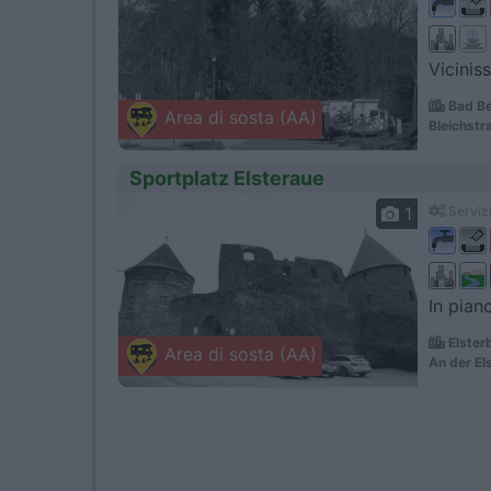
Vicinis
Bad Be
Area di sosta (AA)
Bleichstr
Sportplatz Elsteraue
1
Servizi
In pian
Elster
Area di sosta (AA)
An der El