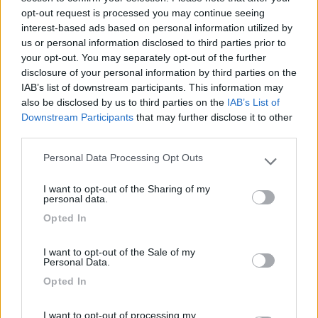
opt-out request is processed you may continue seeing
Accoglienza
Caratteristiche
Posizione
Servizi
interest-based ads based on personal information utilized by
us or personal information disclosed to third parties prior to
your opt-out. You may separately opt-out of the further
03/12/2018 17:33
elefantin
disclosure of your personal information by third parties on the
IAB’s list of downstream participants. This information may
also be disclosed by us to third parties on the
IAB’s List of
Si tratta di un parcheggio misto su sterrato,
Downstream Participants
that may further disclose it to other
ognuno ha il suo settore. Prendere o lasciare?
third parties.
Dato che e' l'unica buona possibilitÃ per
parcheggiare e anche pernottare in tranquillitÃ
Personal Data Processing Opt Outs
Please note that this website/app uses one or more Google
(noi abbiamo dormito in compagnia di altri dieci
services and may gather and store information including but
camper). Vicinissimo al centro. Presente un vicino
I want to opt-out of the Sharing of my
not limited to your visit or usage behaviour. You may click to
personal data.
binario del treno, ma non e' assolutamente un
grant or deny consent to Google and its third-party tags to
Opted In
problema.
use your data for below specified purposes in below Google
consent section.
I want to opt-out of the Sale of my
Caratteristiche
Posizione
Trasporti
Personal Data.
Opted In
23/09/2018 16:50
elefantin
I want to opt-out of processing my