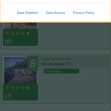
Camping Arquin Lana
8.1
Lana
(BZ)
Data Deletion
Data Access
Privacy Policy
Campeggio
(8)
Camping Seiser Alm
8
Fié allo Sciliar
(BZ)
Campeggio
(7)