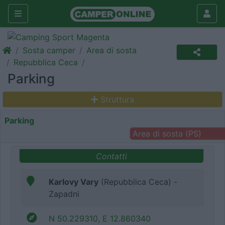
Sosta camper
Area di sosta
Repubblica Ceca
Parking
Struttura
Parking
Area di sosta (PS)
Contatti
Karlovy Vary
(Repubblica Ceca) -
Zapadni
N 50.229310, E 12.860340