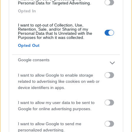
Personal Data for Targeted Advertising.
Tranquillo, possibilità di parcheggio e pernotto
Opted In
vicinissimi al centro di questa stupenda città.
I want to opt-out of Collection, Use,
Retention, Sale, and/or Sharing of my
Caratteristiche
Posizione
Personal Data that Is Unrelated with the
Purposes for which it was collected.
Opted Out
Segnalati nei dintorni
Google consents
I want to allow Google to enable storage
Camping Toblacher See
8.2
Dobbiaco
(BZ)
related to advertising like cookies on web or
device identifiers in apps.
Campeggio
I want to allow my user data to be sent to
Google for online advertising purposes.
(11)
I want to allow Google to send me
personalized advertising.