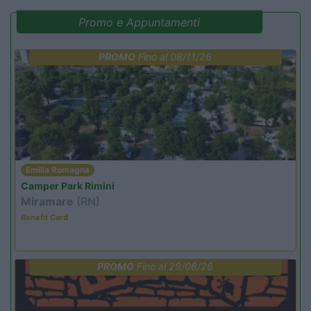
Promo e Appuntamenti
PROMO
Fino al 08/11/26
Emilia Romagna
Camper Park Rimini
Miramare
(RN)
Benefit Card
PROMO
Fino al 29/08/26