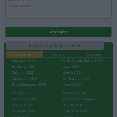
Riscopri Ardesio
Vedi altri
Ricerca rapida per regione
Aree di sosta
Agriturismi
Campeggi
Abruzzo (232)
Friuli Venezia Giulia (204)
Basilicata (110)
Lazio (433)
Calabria (222)
Liguria (137)
Campania (236)
Lombardia (452)
Emilia Romagna (670)
Marche (366)
Molise (94)
Toscana (706)
Piemonte (632)
Trentino Alto Adige (357)
Puglia (425)
Umbria (211)
Sardegna (336)
Valle d'Aosta (99)