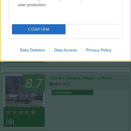
user protection.
Camping International Touring
8.5
Sarre
(AO)
Campeggio
CONFIRM
Data Deletion
Data Access
Privacy Policy
(6)
Lazy Bee Camping Village - La Pinsa
8.7
Quart
(AO)
Campeggio
(9)