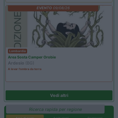
EVENTO
09/08/26
Lombardia
Area Sosta Camper Orobie
Ardesio
(BG)
A levar l'ombra da terra
Vedi altri
Ricerca rapida per regione