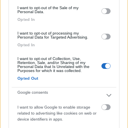
consent section.
Pagamento fino a 72 ore con CB a 6,40 euro/24h,
I want to opt-out of the Sale of my
Personal Data.
senza corrente e carico acqua (1 euro/70 lt),
Opted In
scarico grigie e nere gratis. Complicato innesto
rapido per carico acqua all'interno dell'area.
I want to opt-out of processing my
Fortunatamente esiste altro CS esterno con
Personal Data for Targeted Advertising.
moneta. Navetta per il paese e camping
Opted In
municipale accanto. La struttura è fronte mare.
I want to opt-out of Collection, Use,
Gestione
Posizione
Prezzo
Servizi
Trasporti
Retention, Sale, and/or Sharing of my
Personal Data that Is Unrelated with the
Purposes for which it was collected.
Opted Out
23/04/2018 22:07
augustos
Google consents
Area tranquilla, comoda per meravigliose
passeggiate sulle scogliere. Scarico acque grigie e
I want to allow Google to enable storage
wc compreso nel prezzo, no elettricità. Adiacente
related to advertising like cookies on web or
all'area a pagamento c'è un'area altrettanto carina
device identifiers in apps.
ma con meno posti e acqua a pagamento, scarichi