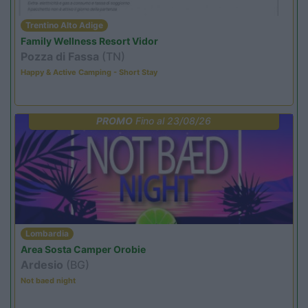
Trentino Alto Adige
Family Wellness Resort Vidor
Pozza di Fassa
(TN)
Happy & Active Camping - Short Stay
PROMO
Fino al 23/08/26
Lombardia
Area Sosta Camper Orobie
Ardesio
(BG)
Not baed night