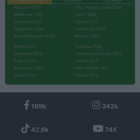
Aree di sosta
Agriturismi
Campeggi
Abruzzo (232)
Friuli Venezia Giulia (204)
Basilicata (110)
Lazio (433)
Calabria (222)
Liguria (137)
Campania (236)
Lombardia (452)
Emilia Romagna (670)
Marche (366)
Molise (94)
Toscana (706)
Piemonte (632)
Trentino Alto Adige (357)
Puglia (425)
Umbria (211)
Sardegna (336)
Valle d'Aosta (99)
Sicilia (511)
Veneto (512)
169k
342k
42,6k
74K