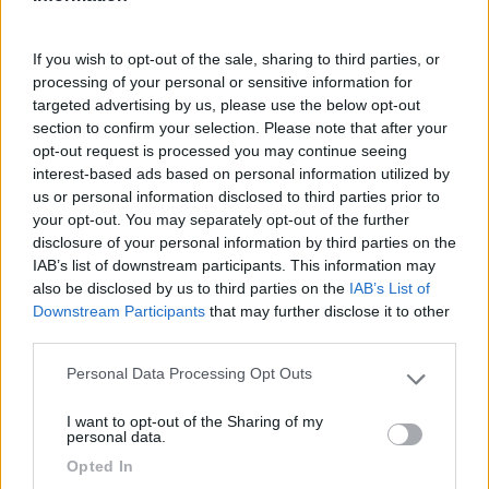
ampi e zone libere affollate. Fetore non
sottovalutabile proveniente dai punti di scarico.
If you wish to opt-out of the sale, sharing to third parties, or
Scenario naturale esterno all'area, bello.
processing of your personal or sensitive information for
targeted advertising by us, please use the below opt-out
Caratteristiche
Posizione
Pulizia
Servizi
section to confirm your selection. Please note that after your
opt-out request is processed you may continue seeing
interest-based ads based on personal information utilized by
31/07/2018 10:30
Silpa51
us or personal information disclosed to third parties prior to
your opt-out. You may separately opt-out of the further
disclosure of your personal information by third parties on the
Confermo in pieno commento precedente.
IAB’s list of downstream participants. This information may
Biglietto per navetta costo 1€ x tutto il giorno. CS
also be disclosed by us to third parties on the
IAB’s List of
spartano ma funzionale. Nessun problema x mezzi
Downstream Participants
that may further disclose it to other
grandi dimensioni
third parties.
Personal Data Processing Opt Outs
Please note that this website/app uses one or more Google
Accessibilità
Prezzo
Servizi
Trasporti
services and may gather and store information including but
I want to opt-out of the Sharing of my
not limited to your visit or usage behaviour. You may click to
personal data.
grant or deny consent to Google and its third-party tags to
23/07/2018 0:00
loschioppo
Opted In
use your data for below specified purposes in below Google