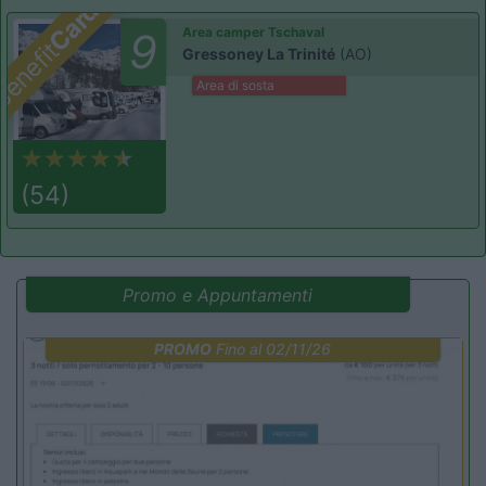
Card
Area camper Tschaval
9
enefit
Gressoney La Trinité
(AO)
Area di sosta
(54)
Promo e Appuntamenti
PROMO
Fino al 02/11/26