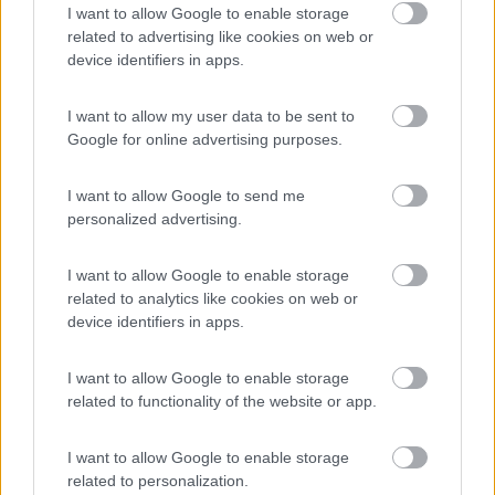
05/08/2018 8:11
zionane
I want to allow Google to enable storage
related to advertising like cookies on web or
device identifiers in apps.
Pagato € 14,83 per 24h con carta di credito
I want to allow my user data to be sent to
Prezzo
Google for online advertising purposes.
30/07/2018 7:52
loschioppo
I want to allow Google to send me
personalized advertising.
Area rinnovata e automatizzata con sbarra.
I want to allow Google to enable storage
Presente tutti i servizi compreso Wi-Fi pagamento
related to analytics like cookies on web or
con carta credito ingresso con codice. Richiede
device identifiers in apps.
ulteriore tessera di 4.00 euro oltre alla sosta di
12.83
I want to allow Google to enable storage
related to functionality of the website or app.
Gestione
Prezzo
Servizi
I want to allow Google to enable storage
related to personalization.
04/08/2010 11:45
nomade51