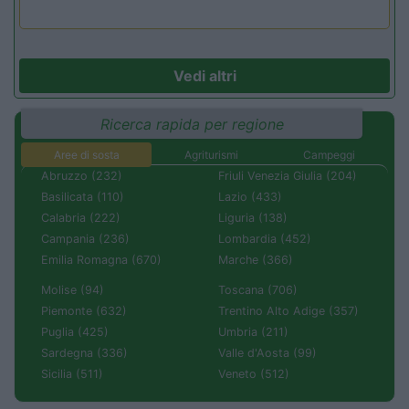
Vedi altri
Ricerca rapida per regione
Aree di sosta
Agriturismi
Campeggi
Abruzzo (232)
Friuli Venezia Giulia (204)
Basilicata (110)
Lazio (433)
Calabria (222)
Liguria (138)
Campania (236)
Lombardia (452)
Emilia Romagna (670)
Marche (366)
Molise (94)
Toscana (706)
Piemonte (632)
Trentino Alto Adige (357)
Puglia (425)
Umbria (211)
Sardegna (336)
Valle d'Aosta (99)
Sicilia (511)
Veneto (512)