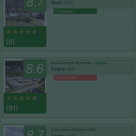
8.7
Quart
(AO)
Campeggio
(9)
Area Camper Revettaz - Cogne
8.6
Cogne
(AO)
Area di sosta
(91)
Area Sosta Camper Lillaz
8.7
Cogne
(AO)