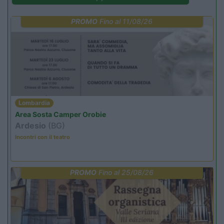
PROMO
Fino al 11/08/26
Lombardia
Area Sosta Camper Orobie
Ardesio
(BG)
Incontri con il teatro
PROMO
Fino al 25/08/26