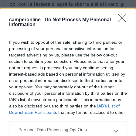
poi con la tessera si apre la sbarra e si attivano gli
eventuali servizi interni. Il circuito dispone di circa
450 aree, praticamente tutte in Francia. Area
camperonline -
Do Not Process My Personal
Information
spaziosa, pulita e raccomandata per visitare il
centro.
If you wish to opt-out of the sale, sharing to third parties, or
Accessibilità
Caratteristiche
Gestione
Posizione
processing of your personal or sensitive information for
targeted advertising by us, please use the below opt-out
Pulizia
section to confirm your selection. Please note that after your
opt-out request is processed you may continue seeing
interest-based ads based on personal information utilized by
12/07/2023 19:48
giuecla
us or personal information disclosed to third parties prior to
your opt-out. You may separately opt-out of the further
ciao a tutti, la tessera di cui parlate per accedere
disclosure of your personal information by third parties on the
a questa area e altre, dove si fa?
IAB’s list of downstream participants. This information may
also be disclosed by us to third parties on the
IAB’s List of
Downstream Participants
that may further disclose it to other
Gestione
third parties.
Personal Data Processing Opt Outs
Please note that this website/app uses one or more Google
11/07/2023 1:27
clarknet