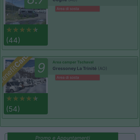
Area di sosta
(44)
Card
Area camper Tschaval
9
enefit
Gressoney La Trinité
(AO)
Area di sosta
(54)
Promo e Appuntamenti