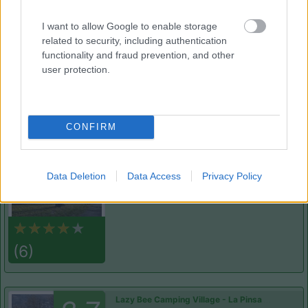
I want to allow Google to enable storage
related to security, including authentication
Gestione
Prezzo
Servizi
functionality and fraud prevention, and other
user protection.
Segnalati nei dintorni
CONFIRM
Camping International Touring
8.5
Sarre
(AO)
Data Deletion
Data Access
Privacy Policy
Campeggio
(6)
Lazy Bee Camping Village - La Pinsa