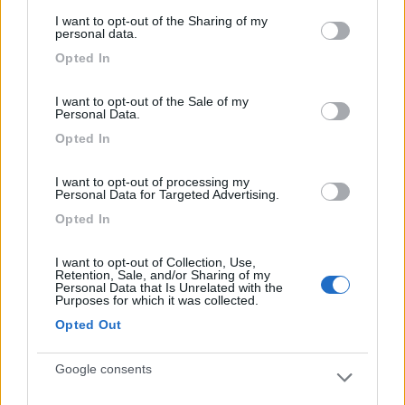
services and may gather and store information including but
I want to opt-out of the Sharing of my
not limited to your visit or usage behaviour. You may click to
personal data.
Buona area di sosta, sia per la posizione che per il
grant or deny consent to Google and its third-party tags to
Opted In
use your data for below specified purposes in below Google
prezzo: €12,50 + tessera una tantum (vitalizia) di
consent section.
€5 da usare nelle aree facenti parte della rete
I want to opt-out of the Sale of my
campingcarpark.com. Piazzole di ampiezza
Personal Data.
adeguata alla sola sosta. Tutti i servizi, carico
Opted In
acqua potabile, scarico cassate e acque grigie,
sono presenti all'interno dell'area stessa e inclusi
I want to opt-out of processing my
Personal Data for Targeted Advertising.
ma accessibili solo con tessera. Metto solo 6
stelle perché i civilissimi avventori, a causa dei
Opted In
cassonetti ormai saturi presenti appena oltre la
barra all'ingresso, hanno deciso di creare un
I want to opt-out of Collection, Use,
Retention, Sale, and/or Sharing of my
comodo cumulo di rifiuti all'interno dell'area. (Già
Personal Data that Is Unrelated with the
Purposes for which it was collected.
segnalato al servizio clienti della rete).
Opted Out
Posizione
Prezzo
Pulizia
Servizi
Google consents