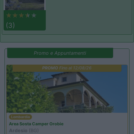
(3)
Promo e Appuntamenti
PROMO
Fino al 12/08/26
Lombardia
Area Sosta Camper Orobie
Ardesio
(BG)