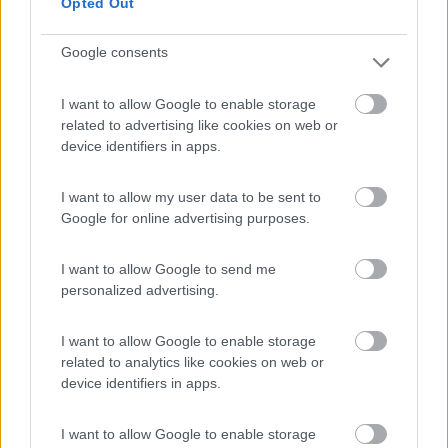
Opted Out
Google consents
Caratteristiche
Servizi
I want to allow Google to enable storage
26/05/2010 16:24
related to advertising like cookies on web or
nomade51
device identifiers in apps.
Tranquilla,pianeggiante,scarico grigie
I want to allow my user data to be sent to
problematico
Google for online advertising purposes.
Caratteristiche
Servizi
I want to allow Google to send me
personalized advertising.
Segnalati nei dintorni
I want to allow Google to enable storage
related to analytics like cookies on web or
Card
device identifiers in apps.
Area camper Tschaval
9
enefit
Gressoney La Trinité
(AO)
I want to allow Google to enable storage