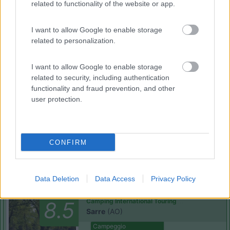
Area di sosta
related to functionality of the website or app.
I want to allow Google to enable storage
related to personalization.
(54)
I want to allow Google to enable storage
related to security, including authentication
functionality and fraud prevention, and other
Lazy Bee Camping Village - La Pinsa
8.7
Quart
(AO)
user protection.
Campeggio
CONFIRM
(9)
Data Deletion
Data Access
Privacy Policy
Camping International Touring
8.5
Sarre
(AO)
Campeggio