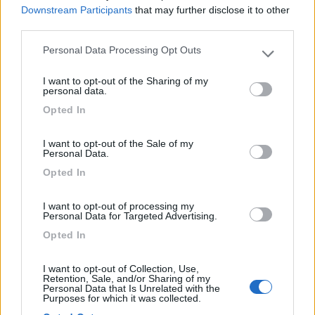
Caratteristiche
Servizi
Downstream Participants
that may further disclose it to other
third parties.
02/10/2016 20:27
Yuma-58
Personal Data Processing Opt Outs
Please note that this website/app uses one or more Google
services and may gather and store information including but
I want to opt-out of the Sharing of my
Area bellissima e completa
not limited to your visit or usage behaviour. You may click to
personal data.
grant or deny consent to Google and its third-party tags to
Opted In
use your data for below specified purposes in below Google
Servizi
consent section.
I want to opt-out of the Sale of my
Personal Data.
07/08/2016 9:58
corsaro81
Opted In
Bella area di sosta con tutti i servizi ad eccezione
I want to opt-out of processing my
Personal Data for Targeted Advertising.
dello scarico delle nere con nautico. Tranquilla.
Opted In
Caratteristiche
Servizi
I want to opt-out of Collection, Use,
Retention, Sale, and/or Sharing of my
Personal Data that Is Unrelated with the
Purposes for which it was collected.
30/01/2015 10:03
Yuma-58