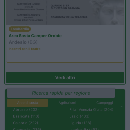
Lombardia
Area Sosta Camper Orobie
Ardesio
(BG)
Incontri con il teatro
Vedi altri
Ricerca rapida per regione
Aree di sosta
Agriturismi
Campeggi
Abruzzo (232)
Friuli Venezia Giulia (204)
Basilicata (110)
Lazio (433)
Calabria (222)
Liguria (138)
Campania (236)
Lombardia (452)