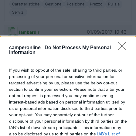
Caratteristiche
Gestione
Posizione
Prezzo
Pulizia
Servizi
01/09/2017 10:43
lambardir
camperonline -
Do Not Process My Personal
Area completa di tutto. Esiste anche connessione
Information
wifi libera e gratuita
If you wish to opt-out of the sale, sharing to third parties, or
Servizi
processing of your personal or sensitive information for
targeted advertising by us, please use the below opt-out
section to confirm your selection. Please note that after your
03/10/2016 10:44
Yuma-58
opt-out request is processed you may continue seeing
interest-based ads based on personal information utilized by
Tranquillissima, ho fatto lo scarico delle grigie
us or personal information disclosed to third parties prior to
senza alcun problema, è facilissimo, c'è la grata
your opt-out. You may separately opt-out of the further
per terra e basta centrarla con il proprio scarico
disclosure of your personal information by third parties on the
IAB’s list of downstream participants. This information may
also be disclosed by us to third parties on the
IAB’s List of