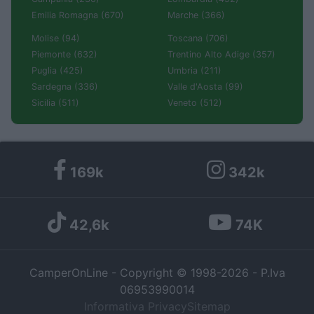
Emilia Romagna (670)
Marche (366)
Molise (94)
Toscana (706)
Piemonte (632)
Trentino Alto Adige (357)
Puglia (425)
Umbria (211)
Sardegna (336)
Valle d'Aosta (99)
Sicilia (511)
Veneto (512)
169k
342k
42,6k
74K
CamperOnLine - Copyright © 1998-2026 - P.Iva
06953990014
Informativa Privacy
Sitemap