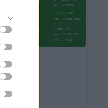
Emilia Romagna
(670)
Marche (366)
Molise (94)
Toscana (706)
Piemonte (632)
Trentino Alto Adige
(357)
Puglia (425)
Umbria (211)
Sardegna (336)
Valle d'Aosta (99)
Sicilia (511)
Veneto (512)