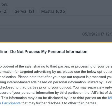
ioni:
 (2)
Servizi (2)
Mostra tutto
05/09/2017 12:
prendere il gettone presso l'ufficio turistico a 200 m. € 4 p
ine -
Do Not Process My Personal Information
arico e lo scarico sono gratis. C'è un altro parcheggio 6 km p
a montagna a pagamento (€ 8), da dove partono le
ngo la strada 1 km prima del parcheggio, al personale
to opt-out of the sale, sharing to third parties, or processing of your per
 è presente.
formation for targeted advertising by us, please use the below opt-out s
r selection. Please note that after your opt-out request is processed y
eing interest-based ads based on personal information utilized by us or
Prezzo
Servizi
disclosed to third parties prior to your opt-out. You may separately opt-
losure of your personal information by third parties on the IAB’s list of
. This information may also be disclosed by us to third parties on the
IA
:
24/09/2010 19:
Participants
that may further disclose it to other third parties.