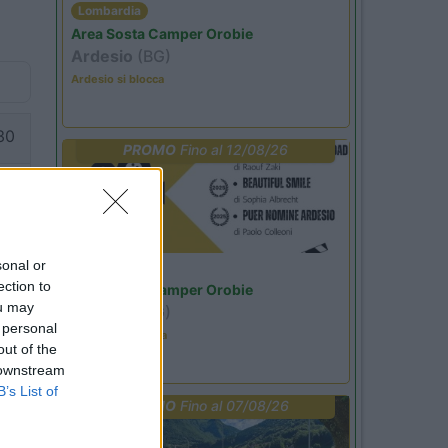
Lombardia
Area Sosta Camper Orobie
Ardesio
(BG)
Ardesio si blocca
30
PROMO
Fino al 12/08/26
er
iù
sonal or
Lombardia
ection to
Area Sosta Camper Orobie
ou may
Ardesio
(BG)
 personal
Estate in cineteca
out of the
 downstream
B’s List of
56
PROMO
Fino al 07/08/26