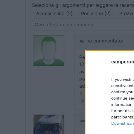
Seleziona gli argomenti per leggere le recens
Accessibilità (2)
Posizione (2)
Prezzo
ha commentato:
Ap
Per la corrente bisogna 
camperonl
12 ore. Per il resto il c
avanti, salendo verso l
passeggiate. Si paga lu
If you wish 
addetto, ma non sempre
sensitive in
confirm you
continue se
Accessibilità
Posizione
information 
further disc
participants
ha commentato
nomade51
Downstream 