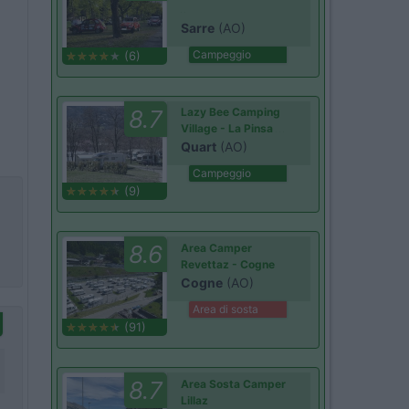
Sarre
(AO)
Campeggio
(6)
8.7
Lazy Bee Camping
Village - La Pinsa
Quart
(AO)
Campeggio
(9)
8.6
Area Camper
Revettaz - Cogne
Cogne
(AO)
Area di sosta
(91)
8.7
Area Sosta Camper
Lillaz