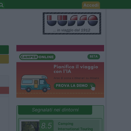
Accedi
Segnalati nei dintorni
8.5
Camping
International Touring