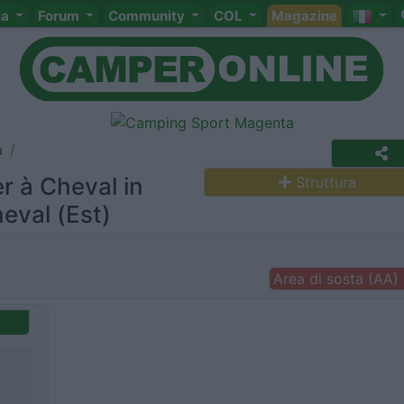
ta
Forum
Community
COL
Magazine
a
r à Cheval in
Struttura
eval (Est)
Area di sosta (AA)