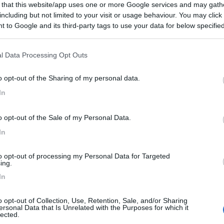
 that this website/app uses one or more Google services and may gath
including but not limited to your visit or usage behaviour. You may click 
Prezzo
Servizi
 to Google and its third-party tags to use your data for below specifi
ogle consent section.
l Data Processing Opt Outs
o opt-out of the Sharing of my personal data.
In
o opt-out of the Sale of my Personal Data.
In
to opt-out of processing my Personal Data for Targeted
ing.
In
o opt-out of Collection, Use, Retention, Sale, and/or Sharing
ersonal Data that Is Unrelated with the Purposes for which it
lected.