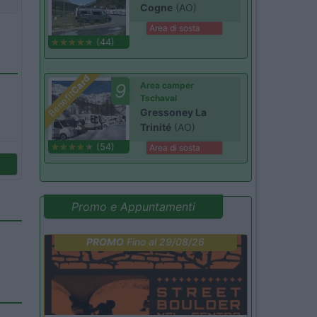
Cogne
(AO)
Area di sosta
(44)
Card
9
Area camper
Benefit
Tschaval
Gressoney La
Trinité
(AO)
(54)
Area di sosta
Promo e Appuntamenti
PROMO
Fino al 29/08/26