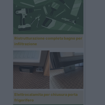
Ristrutturazione completa bagno per
infiltrazione
Elettrocalamita per chiusura porta
frigorifero