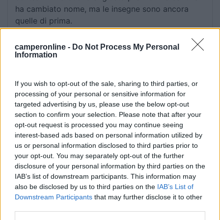
ha cambiato nome, ma le insegne sono ancora
quelle di prima.
Accoglienza
Prezzo
Punto ristoro
Punto vendita
camperonline -
Do Not Process My Personal
Information
Servizi
If you wish to opt-out of the sale, sharing to third parties, or
14/07/2025 12:03
alessandro1970
processing of your personal or sensitive information for
targeted advertising by us, please use the below opt-out
section to confirm your selection. Please note that after your
Proprietario gentilissimo. Sosta gratuita. Si può
opt-out request is processed you may continue seeing
acquistare il vino di loro produzione. Circa 6 posti
interest-based ads based on personal information utilized by
camper.
us or personal information disclosed to third parties prior to
your opt-out. You may separately opt-out of the further
Accoglienza
Prezzo
Punto vendita
disclosure of your personal information by third parties on the
IAB’s list of downstream participants. This information may
also be disclosed by us to third parties on the
IAB’s List of
22/05/2025 20:20
Ste Peso
Downstream Participants
that may further disclose it to other
third parties.