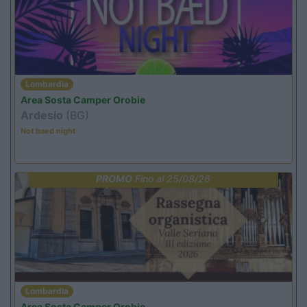
Lombardia
Area Sosta Camper Orobie
Ardesio
(BG)
Not baed night
PROMO
Fino al 25/08/26
Lombardia
Area Sosta Camper Orobie