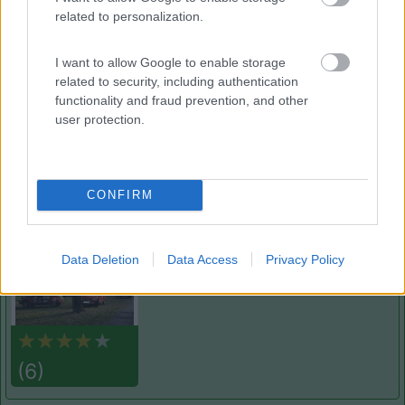
related to personalization.
Lazy Bee Camping Village - La Pinsa
8.7
Quart
(AO)
I want to allow Google to enable storage
related to security, including authentication
Campeggio
functionality and fraud prevention, and other
user protection.
(9)
CONFIRM
Camping International Touring
8.5
Sarre
(AO)
Data Deletion
Data Access
Privacy Policy
Campeggio
(6)