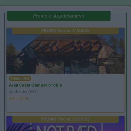
Promo e Appuntamenti
PROMO
Fino al 07/08/26
Lombardia
Area Sosta Camper Orobie
Ardesio
(BG)
jazz in quota
PROMO
Fino al 23/08/26