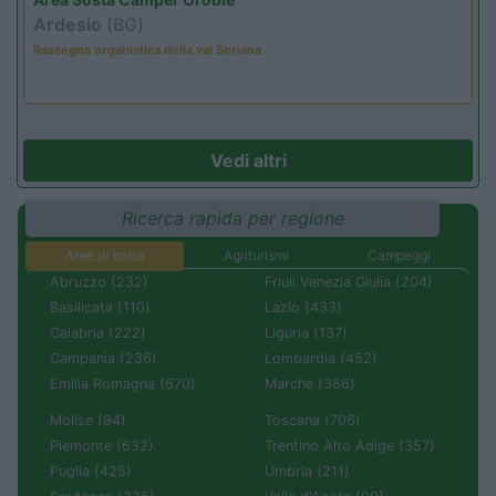
Ardesio
(BG)
Rassegna organistica della val Seriana
Vedi altri
Ricerca rapida per regione
Aree di sosta
Agriturismi
Campeggi
Abruzzo (232)
Friuli Venezia Giulia (204)
Basilicata (110)
Lazio (433)
Calabria (222)
Liguria (137)
Campania (236)
Lombardia (452)
Emilia Romagna (670)
Marche (366)
Molise (94)
Toscana (706)
Piemonte (632)
Trentino Alto Adige (357)
Puglia (425)
Umbria (211)