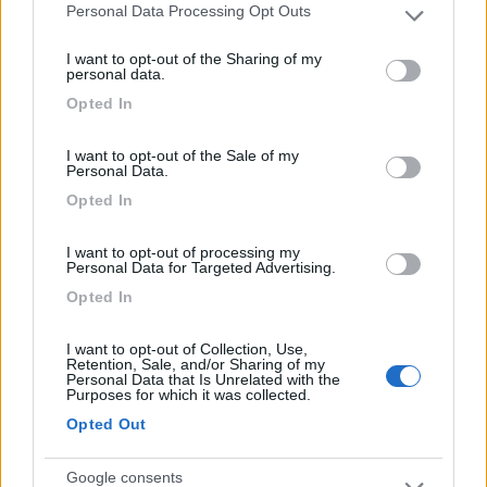
Ottimo, posto tranquillo, gratuito all'interno di
Personal Data Processing Opt Outs
Please note that this website/app uses one or more Google
proprietà privata. Acqua per carico segnalata non
services and may gather and store information including but
potabile. La proprietaria gentilissima.
I want to opt-out of the Sharing of my
not limited to your visit or usage behaviour. You may click to
personal data.
grant or deny consent to Google and its third-party tags to
Opted In
use your data for below specified purposes in below Google
Accoglienza
Caratteristiche
Gestione
Prezzo
consent section.
Servizi
I want to opt-out of the Sale of my
Personal Data.
Opted In
Segnalati nei dintorni
I want to opt-out of processing my
Personal Data for Targeted Advertising.
Card
Opted In
Area camper Tschaval
9
enefit
Gressoney La Trinité
(AO)
I want to opt-out of Collection, Use,
Area di sosta
Retention, Sale, and/or Sharing of my
Personal Data that Is Unrelated with the
Purposes for which it was collected.
Opted Out
(54)
Google consents