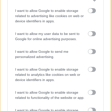
I want to allow Google to enable storage
Camping Residence & Lodge Orchidea
8.5
related to advertising like cookies on web or
Feriolo di Baveno
(VB)
device identifiers in apps.
Campeggio
I want to allow my user data to be sent to
Google for online advertising purposes.
(4)
I want to allow Google to send me
personalized advertising.
Tranquilla
7.3
I want to allow Google to enable storage
Baveno
(VB)
related to analytics like cookies on web or
Campeggio
device identifiers in apps.
I want to allow Google to enable storage
related to functionality of the website or app.
(3)
I want to allow Google to enable storage